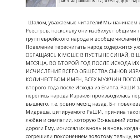
работал раввином в Дюссельдорфе, Ва
Шалом, уважаемые читатели! Мы начинаем и
Реестров, поскольку они изобилует общими 
групп еврейского народа и вообще числами (
Повеление пересчитать народ содержится уж
ОБРАЩАЯСЬ К МОШЕ В ПУСТЫНЕ СИНАЙ, В 
МЕСЯЦА, ВО ВТОРОЙ ГОД ПОСЛЕ ИСХОДА ИХ
ИСЧИСЛЕНИЕ ВСЕГО ОБЩЕСТВА СЫНОВ ИЗР
КОЛИЧЕСТВОМ ИМЕН, ВСЕХ МУЖЧИН ПОГОЛОВН
второго года после Исхода из Египта. РаШИ за
перепись народа Израиля производилась пер
вышнего, т.е. ровно месяц назад, Б-г повел
Мидраша, цитируемого РаШИ, причина такого
любви и симпатии, которую Вс-вышний испыт
дороги Ему, исчислял их вновь и вновь когда
согрешили поклонением золотому тельцу, исч