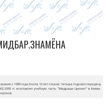
МИДБАР.ЗНАМЁНА
раиле-с 1989 года (после 10 лет отказа). Четыре года вёл передачу
02-2005 гг. возглавлял учебную часть "Мидраши Ционит" в Киеве.
ророков.