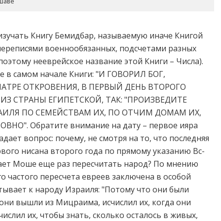
ршаве
зучать Книгу Бемидбар, называемую иначе Книгой
переписями военнообязанных, подсчетами разных
поэтому нееврейское название этой Книги – Числа).
е в самом начале Книги: "И ГОВОРИЛ БОГ,
ШАТРЕ ОТКРОВЕНИЯ, В ПЕРВЫЙ ДЕНЬ ВТОРОГО
 ИЗ СТРАНЫ ЕГИПЕТСКОЙ, ТАК: "ПРОИЗВЕДИТЕ
АИЛЯ ПО СЕМЕЙСТВАМ ИХ, ПО ОТЧИМ ДОМАМ ИХ,
О". Обратите внимание на дату – первое ияра
дает вопрос: почему, не смотря на то, что последняя
вого нисана второго года по прямому указанию Вс-
евает Моше еще раз пересчитать народ? По мнению
 частого пересчета евреев заключена в особой
ывает к народу Израиля: "Потому что они были
 они вышли из Мицраима, исчислил их, когда они
ислил их, чтобы знать, сколько осталось в живых,