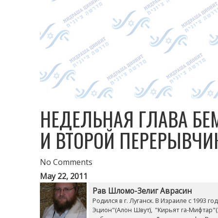
НЕДЕЛЬНАЯ ГЛАВА БЕ
И ВТОРОЙ ПЕРЕРЫВЧИ
No Comments
May 22, 2011
Рав Шломо-Зелиг Аврасин
Родился в г. Луганск. В Израиле с 1993 
Эцион"(Алон Швут), "Кирьят га-Мифтар"