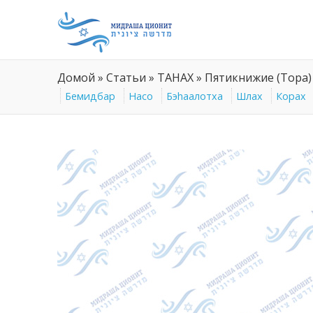
Домой
»
Статьи
»
ТАНАХ
»
Пятикнижие (Тора)
Бемидбар
Насо
Бэhаалотха
Шлах
Корах