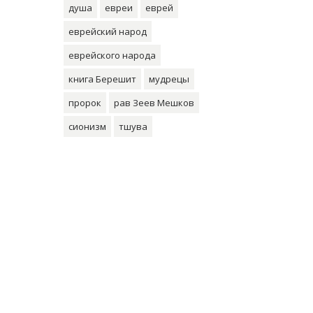
душа
евреи
еврей
еврейский народ
еврейского народа
книга Берешит
мудрецы
пророк
рав Зеев Мешков
сионизм
тшува