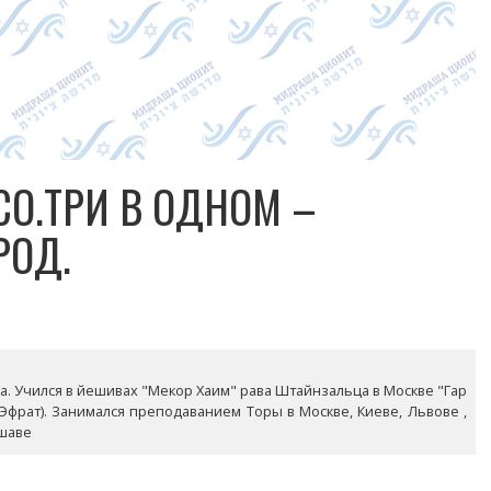
СО.ТРИ В ОДНОМ –
РОД.
года. Учился в йешивах "Мекор Хаим" рава Штайнзальца в Москве "Гар
(Эфрат). Занимался преподаванием Торы в Москве, Киеве, Львове ,
ршаве