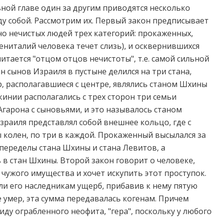
ной главе один за другим приводятся несколько
ду собой. Рассмотрим их. Первый закон предписывает
но нечистых людей трех категорий: прокаженных,
гениталий человека течет слизь), и осквернившихся
итается "отцом отцов нечистоты", т.е. самой сильной
н сынов Израиля в пустыне делился на три стана,
р, располагавшиеся с центре, являлись станом Шхины
кинии располагались с трех сторон три семьи
гарона с сыновьями, и это называлось станом
зраиля представлял собой внешнее кольцо, где с
 колен, по три в каждой. Прокаженный высылался за
 переделы стана Шхины и стана Левитов, а
в стан Шхины. Второй закон говорит о человеке,
чужого имущества и хочет искупить этот проступок.
и его наследникам ущерб, прибавив к нему пятую
же умер, эта сумма передавалась когенам. Причем
ду ограбленного неофита, "гера", поскольку у любого