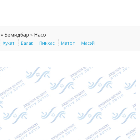
»
Бемидбар
»
Насо
Хукат
Балак
Пинхас
Матот
Масэй