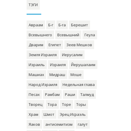
ТЭГИ
Авраам
Б-г
Б-га
Берешит
Всевышнего
Всевышний
Геула
Дварим
Египет
Зеев Мешков
Земля Израиля
Иерусалим
Израиль
Израиля
Йерушалаим
Машиах
Мидраш
Моше
Народ Израиля
Недельная глава
Песах
Рамбам
Раши
Талмуд
Творец
Тора
Торе
Торы
Храм
Шмот
Эрец Исраэль
Яаков
антисемитизм
галут