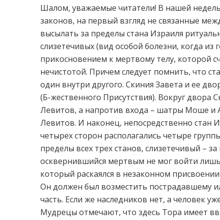
Шалом, уважаемые читатели! В нашей недель
законов, на первый взгляд не связанные меж
высылать за пределы стана Израиля ритуаль
слизетечивых (вид особой болезни, когда из 
прикосновением к мертвому телу, которой сч
нечистотой. Причем следует помнить, что ста
один внутри другого. Скиния Завета и ее дво
(Б-жественного Присутствия). Вокруг двора С
Левитов, а напротив входа – шатры Моше и А
Левитов. И наконец, непосредственно стан И
четырех сторон располагались четыре группы
пределы всех трех станов, слизетечивый – за
осквернившийся мертвым не мог войти лишь 
который раскаялся в незаконном присвоении 
Он должен был возместить пострадавшему ил
часть. Если же наследников нет, а человек у
Мудрецы отмечают, что здесь Тора имеет вви