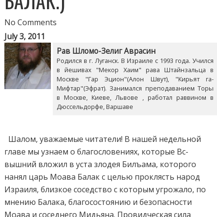
БАЛАК.)
No Comments
July 3, 2011
Рав Шломо-Зелиг Аврасин
Родился в г. Луганск. В Израиле с 1993 года. Учился
в йешивах "Мекор Хаим" рава Штайнзальца в
Москве "Гар Эцион"(Алон Швут), "Кирьят га-
Мифтар"(Эфрат). Занимался преподаванием Торы
в Москве, Киеве, Львове , работал раввином в
Дюссельдорфе, Варшаве
Шалом, уважаемые читатели! В нашей недельной
главе мы узнаем о благословениях, которые Вс-
вышний вложил в уста злодея Билъама, которого
нанял царь Моава Балак с целью проклясть народ
Израиля, близкое соседство с которым угрожало, по
мнению Балака, благосостоянию и безопасности
Моава и соседнего Мидьяна. Провидческая сила