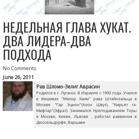
НЕДЕЛЬНАЯ ГЛАВА ХУКАТ.
ДВА ЛИДЕРА-ДВА
ПОДХОДА
No Comments
June 26, 2011
Рав Шломо-Зелиг Аврасин
Родился в г. Луганск. В Израиле с 1993 года. Учился
в йешивах "Мекор Хаим" рава Штайнзальца в
Москве "Гар Эцион"(Алон Швут), "Кирьят га-
Мифтар"(Эфрат). Занимался преподаванием Торы
в Москве, Киеве, Львове , работал раввином в
Дюссельдорфе, Варшаве