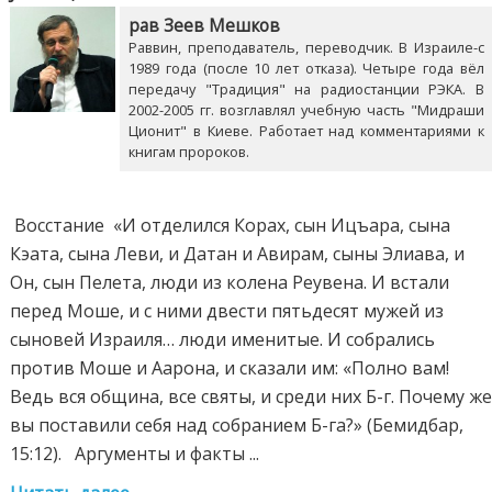
рав Зеев Мешков
Раввин, преподаватель, переводчик. В Израиле-с
1989 года (после 10 лет отказа). Четыре года вёл
передачу "Традиция" на радиостанции РЭКА. В
2002-2005 гг. возглавлял учебную часть "Мидраши
Ционит" в Киеве. Работает над комментариями к
книгам пророков.
Восстание «И отделился Корах, сын Ицъара, сына
Кэата, сына Леви, и Датан и Авирам, сыны Элиава, и
Он, сын Пелета, люди из колена Реувена. И встали
перед Моше, и с ними двести пятьдесят мужей из
сыновей Израиля… люди именитые. И собрались
против Моше и Аарона, и сказали им: «Полно вам!
Ведь вся община, все святы, и среди них Б-г. Почему ж
вы поставили себя над собранием Б-га?» (Бемидбар,
15:12). Аргументы и факты ...