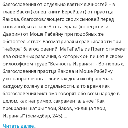
балгословения от отдельно взятых личностей – в
главе Ваехи (конец книги Берейшит) от праотца
Яакова, благословляющего своих сыновей перед
кончиной, и в главе Зот га-Браха (конец книги
Дварим) от Моше Рабейну при подобных же
обстоятельствах. Рассматривая и сравнивая эти три
"набора" благословений, МаГаРаЛь из Праги отмечает
два основных различия, о которых он пишет в своём
философском труде "Вечность Израиля": - Во-первых,
благословения праотца Яакова и Моше Рабейну
узконаправленны – львиная доля их обращена к
каждому колену в отдельности, в то время как
благословения Билъама говорят обо всём народе в
целом, как например, сакраментальное "Как
прекрасны шатры твои, Яаков, жилища твои,
Израиль!" (Бемидбар, 24:5). ...
Читать далее...