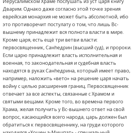
Иерусалимском Храме послушать из уст царя книгу
Дварим. Однако даже согласно этой точке зрения
еврейская монархия не может быть абсолютной, ибо
это противоречит постулату о том, что лишь Вс-
вышнему принадлежит вся полнота власти в мире.
Кроме царя, есть ещё три ветви власти:
первосвященник, Санhедрин (высший суд), и пророки.
Если царю принадлежит власть исполнительная и
военная, то законодательная и судебная власть
находятся в руках Санhедрина, который имеет право,
например, наложить «вето» на решение царя начать
войну с целью расширения границ. Первосвященник
отвечает за все аспекты, связанные с Храмом и
святыми вещами. Кроме того, во времена первого
Храма, желая получить у Вс-вышнего ответ на свой
вопрос, касающийся всего народа, царь должен был
обратиться к первосвященнику, на груди которого
находился «Хошен а-Мишпат» - специальный