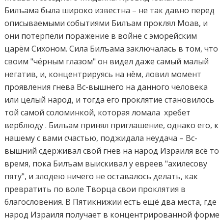
Билъама была широко известна – не так давно перед
описываемыми событиями Билъам проклял Моав, и
они потерпели поражение в войне с эморейским
царём Сихоном. Сила Билъама заключалась в том, что
своим "чёрным глазом" он видел даже самый малый
негатив, и, концентрируясь на нём, ловил момент
проявления гнева Вс-вышнего на данного человека
или целый народ, и тогда его проклятие становилось
той самой соломинкой, которая ломала хребет
верблюду . Билъам принял приглашение, однако его, к
нашему с вами счастью, поджидала неудача – Вс-
вышний сдерживал свой гнев на народ Израиля всё то
время, пока Билъам выискивал у евреев "ахилесову
пяту", и злодею ничего не оставалось делать, как
превратить по воле Творца свои проклятия в
благословения. В Пятикнижии есть ещё два места, где
народ Израиля получает в концентрированной форме