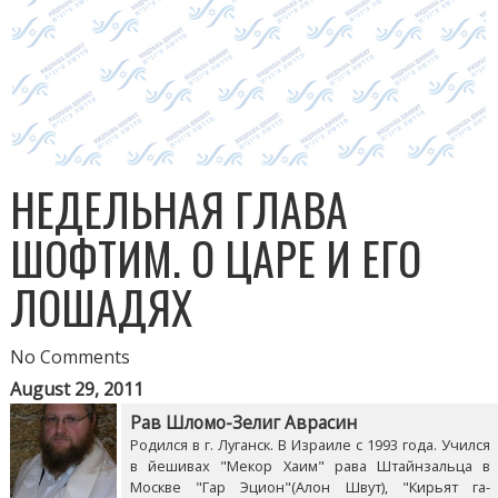
НЕДЕЛЬНАЯ ГЛАВА
ШОФТИМ. О ЦАРЕ И ЕГО
ЛОШАДЯХ
No Comments
August 29, 2011
Рав Шломо-Зелиг Аврасин
Родился в г. Луганск. В Израиле с 1993 года. Учился
в йешивах "Мекор Хаим" рава Штайнзальца в
Москве "Гар Эцион"(Алон Швут), "Кирьят га-