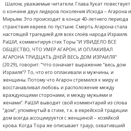
Шалом, уважаемые читатели. Глава Хукат повествует
о кончине двух лидеров поколения Исхода – Агарона 
Мирьям. Это происходит в конце 40-летнего периода
странствия евреев по пустыне. Смерть Агарона стала
настоящей трагедией для всех слоёв народа Израиля.
РаШИ, комментируя стих Торы "И УВИДЕЛО ВСЕ
ОБЩЕСТВО, ЧТО УМЕР АГАРОН, И ОПЛАКИВАЛ
АГАРОНА ТРИДЦАТЬ ДНЕЙ ВЕСЬ ДОМ ИЗРАИЛЯ"
(20:29), говорит: "Что означает выражение "весь дом
Израиля"? То, что его оплакивали и мужчины, и
женщины. Потому что Агарон стремился к миру и
восстанавливал любовь и расположение между
враждующими сторонами, и между мужьями и
женами". РаШИ выводит свой комментарий из слова
"дом", упомянутый в стихе, т.к. в еврейской традиции
дом всегда ассоциируется с женщиной – хозяйкой
крова. Когда Тора же описывает траур, охвативший