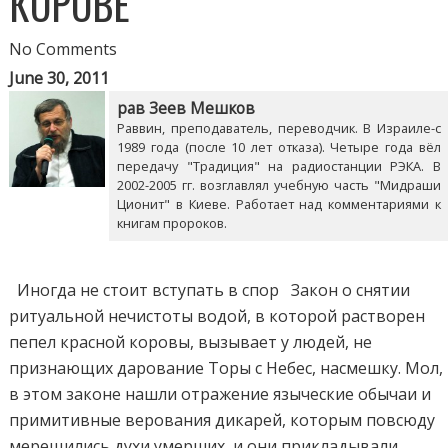
КОРОВЕ
No Comments
June 30, 2011
рав Зеев Мешков
Раввин, преподаватель, переводчик. В Израиле-с
1989 года (после 10 лет отказа). Четыре года вёл
передачу "Традиция" на радиостанции РЭКА. В
2002-2005 гг. возглавлял учебную часть "Мидраши
Ционит" в Киеве. Работает над комментариями к
книгам пророков.
Иногда не стоит вступать в спор Закон о снятии
ритуальной нечистоты водой, в которой растворен
пепел красной коровы, вызывает у людей, не
признающих дарование Торы с Небес, насмешку. Мол,
в этом законе нашли отражение языческие обычаи и
примитивные верования дикарей, которым повсюду
мерещились духи умерших, и они прикладывали