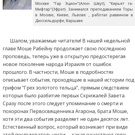
Москве "Гар Эцион"(Алон Швут), "Кирьят га-
Мифтар"(Эфрат). Занимался преподаванием Торы
в Москве, Киеве, Львове , работал раввином в
Дюссельдорфе, Варшаве
Шалом, уважаемые читатели! В нашей недельной
главе Моше Рабейну продолжает свою последнюю
проповедь, теперь уже в открытую предостерегая
новое поколение народа Израиля от ошибок
прошлого. В частности, Моше в подробностях
описывает события, проходящие в нашей истории под
грифом "Грех золотого тельца", прямым следствием
которых было разбитие первых Скрижалей Завета.
Сразу после этого следует упоминание о смерти и
похоронах Первосвященника Агарона, брата Моше,
хотя эти два события разделяет не один десяток лет.
Естественный вопрос, который возникает при виде
этой последовательности, – какая существует связь