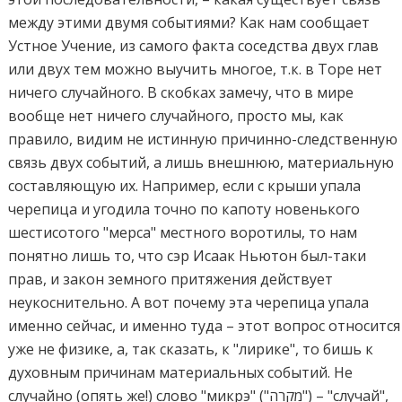
между этими двумя событиями? Как нам сообщает
Устное Учение, из самого факта соседства двух глав
или двух тем можно выучить многое, т.к. в Торе нет
ничего случайного. В скобках замечу, что в мире
вообще нет ничего случайного, просто мы, как
правило, видим не истинную причинно-следственную
связь двух событий, а лишь внешнюю, материальную
составляющую их. Например, если с крыши упала
черепица и угодила точно по капоту новенького
шестисотого "мерса" местного воротилы, то нам
понятно лишь то, что сэр Исаак Ньютон был-таки
прав, и закон земного притяжения действует
неукоснительно. А вот почему эта черепица упала
именно сейчас, и именно туда – этот вопрос относится
уже не физике, а, так сказать, к "лирике", то бишь к
духовным причинам материальных событий. Не
случайно (опять же!) слово "микрэ" ("מקרה") – "случай",