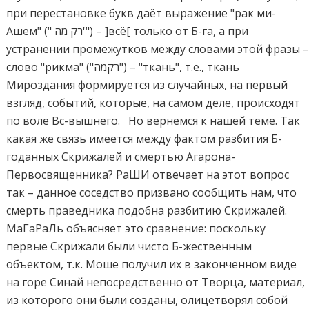
при перестановке букв даёт выражение "рак ми-
Ашем" (" רק מה'") – ]всё[ только от Б-га, а при
устранении промежутков между словами этой фразы 
слово "рикма" ("רקמה") – "ткань", т.е., ткань
Мироздания формируется из случайных, на первый
взгляд, событий, которые, на самом деле, происходят
по воле Вс-вышнего. Но вернёмся к нашей теме. Так
какая же связь имеется между фактом разбития Б-
годанных Скрижалей и смертью Агарона-
Первосвященника? РаШИ отвечает на этот вопрос
так – данное соседство призвано сообщить нам, что
смерть праведника подобна разбитию Скрижалей.
МаГаРаЛь объясняет это сравнение: поскольку
первые Скрижали были чисто Б-жественным
объектом, т.к. Моше получил их в законченном виде
на горе Синай непосредственно от Творца, материал,
из которого они были созданы, олицетворял собой