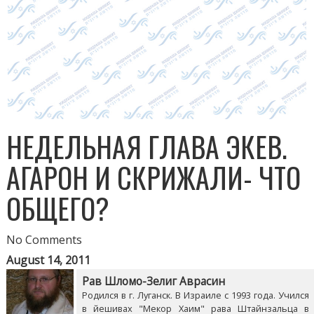
НЕДЕЛЬНАЯ ГЛАВА ЭКЕВ.
АГАРОН И СКРИЖАЛИ- ЧТО
ОБЩЕГО?
No Comments
August 14, 2011
Рав Шломо-Зелиг Аврасин
Родился в г. Луганск. В Израиле с 1993 года. Учился
в йешивах "Мекор Хаим" рава Штайнзальца в