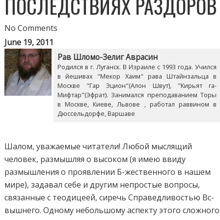
ПОСЛЕДСТВИЯХ РАЗДОРОВ
No Comments
June 19, 2011
Рав Шломо-Зелиг Аврасин
Родился в г. Луганск. В Израиле с 1993 года. Учился
в йешивах "Мекор Хаим" рава Штайнзальца в
Москве "Гар Эцион"(Алон Швут), "Кирьят га-
Мифтар"(Эфрат). Занимался преподаванием Торы
в Москве, Киеве, Львове , работал раввином в
Дюссельдорфе, Варшаве
Шалом, уважаемые читатели! Любой мыслящий
человек, размышляя о высоком (я имею ввиду
размышления о проявлении Б-жественного в нашем
мире), задавал себе и другим непростые вопросы,
связанные с теодицеей, сиречь Справедливостью Вс-
вышнего. Одному небольшому аспекту этого сложного