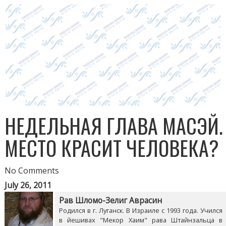
НЕДЕЛЬНАЯ ГЛАВА МАСЭЙ.
МЕСТО КРАСИТ ЧЕЛОВЕКА?
No Comments
July 26, 2011
Рав Шломо-Зелиг Аврасин
Родился в г. Луганск. В Израиле с 1993 года. Учился
в йешивах "Мекор Хаим" рава Штайнзальца в