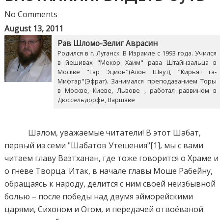
No Comments
August 13, 2011
Рав Шломо-Зелиг Аврасин
Родился в г. Луганск. В Израиле с 1993 года. Учился
в йешивах "Мекор Хаим" рава Штайнзальца в
Москве "Гар Эцион"(Алон Швут), "Кирьят га-
Мифтар"(Эфрат). Занимался преподаванием Торы
в Москве, Киеве, Львове , работал раввином в
Дюссельдорфе, Варшаве
Шалом, уважaемые читатели! В этот Шабат,
первый из семи "Шабатов Утешения"[1], мы с вами
читаем главу Ваэтханан, где тоже говорится о Храме и
о гневе Творца. Итак, в начале главы Моше Рабейну,
обращаясь к народу, делится с ним своей неизбывной
болью – после победы над двумя эйморейскими
царями, Сихоном и Огом, и передачей отвоёваной