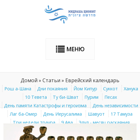
МЕНЮ
Домой
»
Статьи
»
Еврейский календарь
Рош а-Шана
Дни покаяния
Йом Кипур
Суккот
Ханука
10 Тевета
Ту би-Шват
Пурим
Песах
День памяти Катастрофы и героизма
День независимости
Лаг ба-Омер
День Иерусалима
Шавуот
17 Тамуза
Три недели траура
9 Ава
Элул - месяц раскаяния