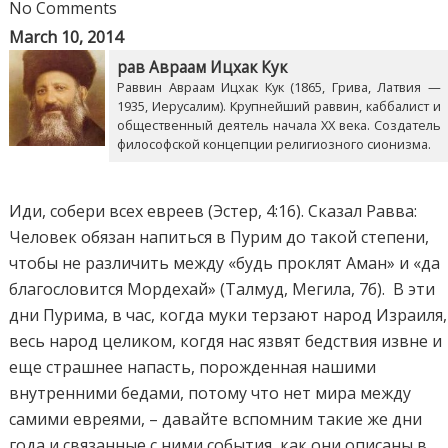
No Comments
March 10, 2014
рав Авраам Ицхак Кук
Раввин Авраам Ицхак Кук (1865, Грива, Латвия —
1935, Иерусалим). Крупнейший раввин, каббалист и
общественный деятель начала XX века. Создатель
философской концепции религиозного сионизма.
Иди, собери всех евреев (Эстер, 4:16). Сказал Равва:
Человек обязан напиться в Пурим до такой степени,
чтобы не различить между «будь проклят Аман» и «да
благословится Мордехай» (Талмуд, Мегила, 7б). В эти
дни Пурима, в час, когда муки терзают народ Израиля,
весь народ целиком, когдя нас язвят бедствия извне и
еще страшнее напасть, порожденная нашими
внутренними бедами, потому что нет мира между
самими евреями, – давайте вспомним такие же дни
года и связанные с ними события, как они описаны в