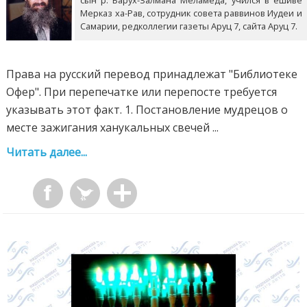
сын р. Барух-Залмана Меламеда, учился в ешиве
Мерказ ха-Рав, сотрудник совета раввинов Иудеи и
Самарии, редколлегии газеты Аруц 7, сайта Аруц 7.
Права на русский перевод принадлежат "Библиотеке
Офер". При перепечатке или перепосте требуется
указывать этот факт. 1. Постановление мудрецов о
месте зажигания ханукальных свечей ...
Читать далее...