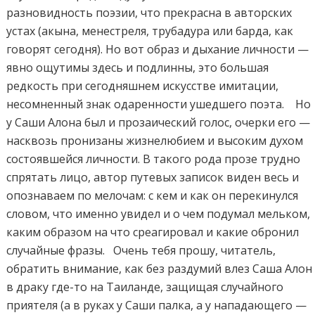
разновидность поэзии, что прекрасна в авторских
устах (акына, менестреля, трубадура или барда, как
говорят сегодня). Но вот образ и дыхание личности —
явно ощутимы здесь и подлинны, это большая
редкость при сегодняшнем искусстве имитации,
несомненный знак одаренности ушедшего поэта. Но
у Саши Алона был и прозаический голос, очерки его —
насквозь пронизаны жизнелюбием и высоким духом
состоявшейся личности. В такого рода прозе трудно
спрятать лицо, автор путевых записок виден весь и
опознаваем по мелочам: с кем и как он перекинулся
словом, что именно увидел и о чем подумал мельком,
каким образом на что среагировал и какие обронил
случайные фразы. Очень тебя прошу, читатель,
обратить внимание, как без раздумий влез Саша Алон
в драку где-то на Таиланде, защищая случайного
приятеля (а в руках у Саши палка, а у нападающего —