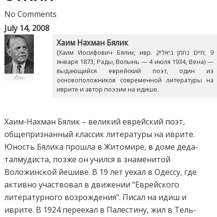
No Comments
July 14, 2008
Хаим Нахман Бялик
(Хаим Иосифович Бялик; ивр. חיים נחמן ביאליק‎; 9
января 1873, Рады, Волынь — 4 июля 1934, Вена) —
выдающийся еврейский поэт, один из
основоположников современной литературы на
иврите и автор поэзии на идише.
Хаим-Нахман Бялик – великий еврейский поэт,
общепризнанный классик литературы на иврите.
Юность Бялика прошла в Житомире, в доме деда-
талмудиста, позже он учился в знаменитой
Воложинской йешиве. В 19 лет уехал в Одессу, где
активно участвовал в движении "Еврейского
литературного возрождения". Писал на идиш и
иврите. В 1924 переехал в Палестину, жил в Тель-