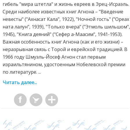
гибель "мира штетла" и жизнь евреев в Эрец-Исраэль.
Среди наиболее известных книг Агнона – "Введение
невесты" ("Ахнасат Кала", 1922), "Ночной гость" ("Ореах
ната лалун", 1939), "Только вчера" ("Этмоль шильшом"
1945), "Книга деяний" ("Сефер а-Маасим", 1941-1953).
Важная особенность книг Агнона (как и его жизни) –
неразрывная связь с Торой и еврейской традицией. В
1966 году Шмуэль-Йосеф Агнон стал первым
израильтянином, удостоенным Нобелевской премии
по литературе. ...
Читать далее...