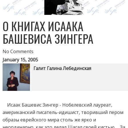
О КНИГАХ ИСААКА
БАШЕВИСА ЗИНГЕРА
No Comments
January 15, 2005
Галит Галина Лебединская
Исаак Башевис Зингер - Нобелевский лауреат,
американский писатель-идишист, творивший пером
образы еврейского мира столь же ярко и
неординарно, как это делал Шагал своей кистью. За