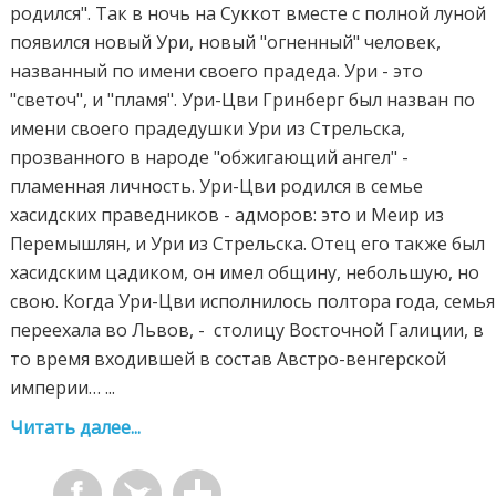
родился". Так в ночь на Суккот вместе с полной луной
появился новый Ури, новый "огненный" человек,
названный по имени своего прадеда. Ури - это
"светоч", и "пламя". Ури-Цви Гринберг был назван по
имени своего прадедушки Ури из Стрельска,
прозванного в народе "обжигающий ангел" -
пламенная личность. Ури-Цви родился в семье
хасидских праведников - адморов: это и Меир из
Перемышлян, и Ури из Стрельска. Отец его также был
хасидским цадиком, он имел общину, небольшую, но
свою. Когда Ури-Цви исполнилось полтора года, семья
переехала во Львов, - столицу Восточной Галиции, в
то время входившей в состав Австро-венгерской
империи… ...
Читать далее...