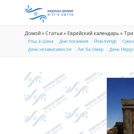
Домой
»
Статьи
»
Еврейский календарь
»
Три
Рош а-Шана
Дни покаяния
Йом Кипур
Сукк
День независимости
Лаг ба-Омер
День Иерус