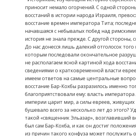
приносит немало огорчений. С одной стороны
восстаний в истории народа Израиля, прево
восстание времен императора Тита; последня
начавшаяся с небывалых побед над римскими
история не знала прежде. С другой стороны,
До нас донесся лишь далекий отголосок того 
которым последовали окончательное разруш
не располагаем ясной картиной хода восстани
сведениями о кратковременной власти евреев
имеем ответов на самые центральные вопрос
восстание Бар-Кохбы разразилось именно тог
благоприятствовали ему: власть императора 
империи царит мир, а силы евреев, живущих
бушевало всего за несколько лет до этого? 
такой «священник Эльазар», возглавивший во
был сам Бар-Кохба, и как он достиг положен
из причин такого конфуза может послужить о