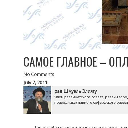
САМОЕ ГЛАВНОЕ – ОП
No Comments
July 7, 2011
рав Шмуэль Элиягу
Член раввинатского совета, раввин горо
праведника)главного сефардского раввина
Главный смысл периода, называемого «меж 