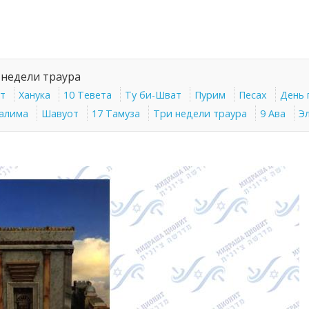
 недели траура
от
Ханука
10 Тевета
Ту би-Шват
Пурим
Песах
День 
алима
Шавуот
17 Тамуза
Три недели траура
9 Ава
Эл