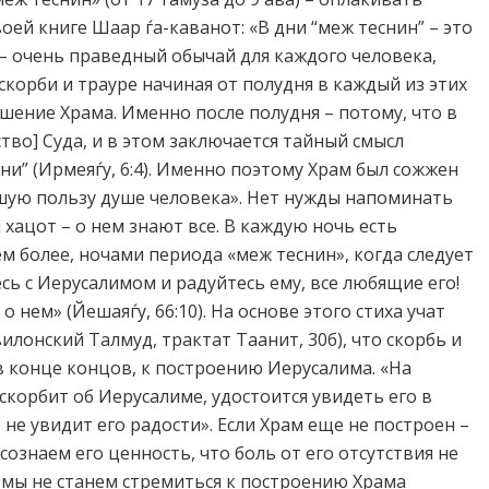
оей книге Шаар ѓа-каванот: «В дни “меж теснин” – это
 – очень праведный обычай для каждого человека,
скорби и трауре начиная от полудня в каждый из этих
шение Храма. Именно после полудня – потому, что в
тво] Суда, и в этом заключается тайный смысл
ни” (Ирмеяѓу, 6:4). Именно поэтому Храм был сожжен
ьшую пользу душе человека». Нет нужды напоминать
хацот – о нем знают все. В каждую ночь есть
м более, ночами периода «меж теснин», когда следует
есь с Иерусалимом и радуйтесь ему, все любящие его!
 нем» (Йешаяѓу, 66:10). На основе этого стиха учат
лонский Талмуд, трактат Таанит, 30б), что скорбь и
в конце концов, к построению Иерусалима. «На
 скорбит об Иерусалиме, удостоится увидеть его в
, не увидит его радости». Если Храм еще не построен –
сознаем его ценность, что боль от его отсутствия не
а мы не станем стремиться к построению Храма