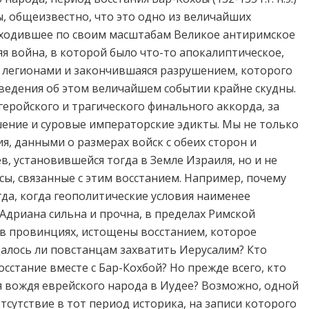
, общеизвестно, что это одно из величайших
сходившее по своим масштабам Великое антиримское
я война, в которой было что-то апокалиптическое,
 легионами и закончившаяся разрушением, которого
 сведения об этом величайшем событии крайне скудны.
геройского и трагического финального аккорда, за
ение и суровые императорские эдикты. Мы не только
я, данными о размерах войск с обеих сторон и
, установившейся тогда в Земле Израиля, но и не
ы, связанные с этим восстанием. Например, почему
да, когда геополитические условия наименее
Адриана сильна и прочна, в пределах Римской
 в провинциях, истощены восстанием, которое
Удалось ли повстанцам захватить Иерусалим? Кто
сстание вместе с Бар-Кохбой? Но прежде всего, кто
ия вождя еврейского народа в Иудее? Возможно, одной
тсутствие в тот период историка, на записи которого