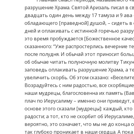
разрушение Храма. Святой Аризаль писал в св
двадцать один день между 17 тамуза и 9 ава
обладающего [праведной] душой, – сидеть в 
дней и оплакивать с истинной горечью разру
это время пробуждается [Божественное качес
сказанного: “Уже распростерлись вечерние те
после полудня. И обычай этот приносит бол
об обычае читать полуночную молитву Тикун 
заповедь оплакивать разрушение Храма, а те
увеличить скорбь. Об этом сказано: «Веселит
Возрадуйтесь с ним радостью, все скорбящие о
наши мудрецы, благословенна их память (Вави
плач по Иерусалиму – именно они приведут, 
основе этого сказали [мудрецы]: каждый, кто
радости; а тот, кто не скорбит об Иерусалиме
вероятно, это означает, что мы не до конца о
так глубоко проникает в наши сердца. А пок