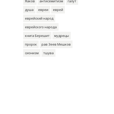
Яаков
антисемитизм
галут
душа
евреи
еврей
еврейский народ
еврейского народа
книга Берешит
мудрецы
пророк
рав Зеев Мешков
сионизм
тшува