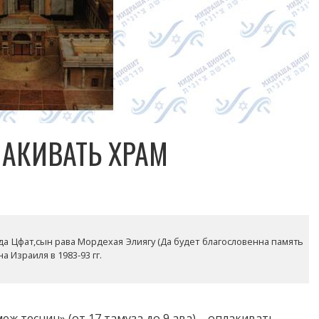
ЛАКИВАТЬ ХРАМ
да Цфат,сын рава Мордехая Элиягу (Да будет благословенна память
 Израиля в 1983-93 гг.
теснин» (от 17 тамуза до 9 ава) – оплакивать