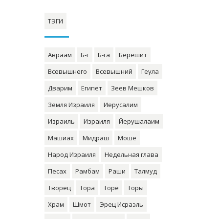
ТЭГИ
Авраам
Б-г
Б-га
Берешит
Всевышнего
Всевышний
Геула
Дварим
Египет
Зеев Мешков
Земля Израиля
Иерусалим
Израиль
Израиля
Йерушалаим
Машиах
Мидраш
Моше
Народ Израиля
Недельная глава
Песах
Рамбам
Раши
Талмуд
Творец
Тора
Торе
Торы
Храм
Шмот
Эрец Исраэль