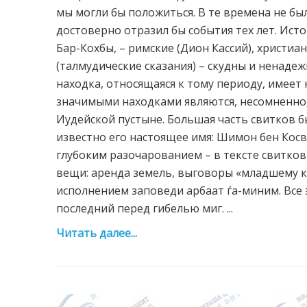
мы могли бы положиться. В те времена не бы
достоверно отразил бы события тех лет. Ист
Бар-Кохбы, – римские (Дион Кассий), христиа
(талмудические сказания) – скудны и ненадеж
находка, относящаяся к тому периоду, имеет
значимыми находками являются, несомненно,
Иудейской пустыне. Большая часть свитков б
известно его настоящее имя: Шимон бен Косва
глубоким разочарованием – в тексте свитков
вещи: аренда земель, выговоры «младшему к
исполнением заповеди арбаат ѓа-миним. Все э
последний перед гибелью миг. ...
Читать далее...