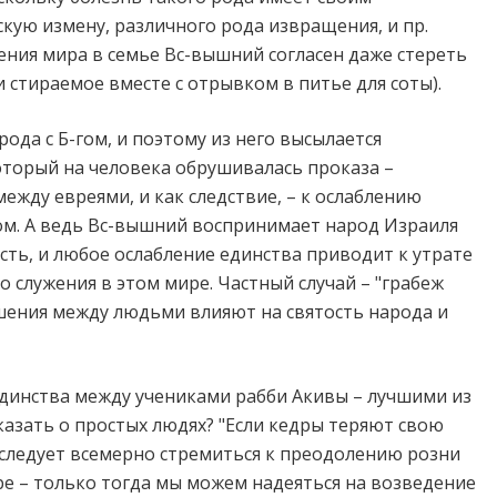
скую измену, различного рода извращения, и пр.
нения мира в семье Вс-вышний согласен даже стереть
 стираемое вместе с отрывком в питье для соты).
арода с Б-гом, и поэтому из него высылается
оторый на человека обрушивалась проказа –
ежду евреями, и как следствие, – к ослаблению
ом. А ведь Вс-вышний воспринимает народ Израиля
ть, и любое ослабление единства приводит к утрате
 служения в этом мире. Частный случай – "грабеж
ошения между людьми влияют на святость народа и
единства между учениками рабби Акивы – лучшими из
казать о простых людях? "Если кедры теряют свою
о следует всемерно стремиться к преодолению розни
е – только тогда мы можем надеяться на возведение