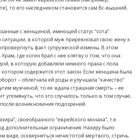
е), то его наследником становится сам Вс-вышний,
язанные с женщиной, имеющей статус "сота"
о ситуации, в которой муж приревновал свою жену к
опровергнуть факт супружеской измены. В этом
рам, где коген брал с нее клятву о том, что она
дой, в которую добавляли немного праха с пола
в котором содержится этот закон. Если женщина была
оборот – облегчала ей роды и улучшала "качество"
ругим мужчиной, то ее ждала страшная смерть – ее
т упомянуть, что это случалось только в том случае,
е после возникновения подозрений.
ира", своеобразного "еврейского монаха", т.е.
иод дополнительные ограничения. Назиру было
м виде, оскверняться нечистотой мертвого, стричь