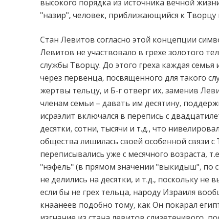
высокого порядка из источника вечной жизни 
"назир", человек, приближающийся к Творцу 
Стан Левитов согласно этой концепции симво
Левитов не участвовало в грехе золотого тел
службы Творцу. До этого греха каждая семья 
через первенца, посвященного для такого сл
жертвы тельцу, и Б-г отверг их, заменив Лев
членам семьи – давать им десятину, поддерж
исраэлит включался в перепись с двадцатилет
десятки, сотни, тысячи и т.д., что нивелиров
общества лишилась своей особенной связи с 
переписывались уже с месячного возраста, т.е
"нэфель" (в прямом значении "выкидыш", по с
не делились на десятки, и т.д., поскольку н
если бы не грех тельца, народу Израиля воо
кнаанеев подобно тому, как Он покарал егип
изгнание из стана левитов слизетечивого, п