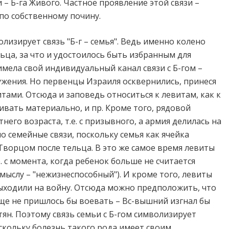
– Б-га Живого. Частное проявление этой связи –
по собственному почину.
лизирует связь "Б-г – семья". Ведь именно колено
ьца, за что и удостоилось быть избранным для
имела свой индивидуальный канал связи с Б-гом –
ужения. Но первенцы Израиля осквернились, принеся
итами. Отсюда и заповедь относиться к левитам, как к
ивать материально, и пр. Кроме того, рядовой
него возраста, т.е. с призывного, а армия делилась на
ало семейные связи, поскольку семья как ячейка
Творцом после тельца. В это же самое время левиты
. с момента, когда ребенок больше не считается
мыслу – "нежизнеспособный"). И кроме того, левиты
е выходили на войну. Отсюда можно предположить, что
бще не пришлось бы воевать – Вс-вышний изгнал бы
тян. Поэтому связь семьи с Б-гом символизирует
оскольку болезнь такого рода имеет своим