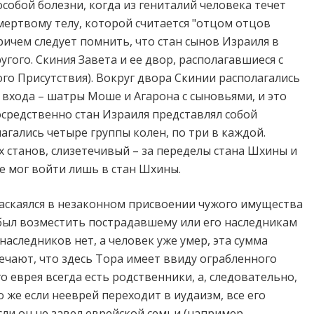
собой болезни, когда из гениталий человека течет
мертвому телу, которой считается "отцом отцов
Причем следует помнить, что стан сынов Израиля в
угого. Скиния Завета и ее двор, располагавшиеся с
го Присутствия). Вокруг двора Скинии располагались
в входа – шатры Моше и Агарона с сыновьями, и это
осредственно стан Израиля представлял собой
агались четыре группы колен, по три в каждой.
 станов, слизетечивый – за переделы стана Шхины и
е мог войти лишь в стан Шхины.
раскаялся в незаконном присвоении чужого имущества
 был возместить пострадавшему или его наследникам
наследников нет, а человек уже умер, эта сумма
чают, что здесь Тора имеет ввиду ограбленного
о еврея всегда есть родственники, а, следовательно,
 же если нееврей переходит в иудаизм, все его
ли он не завел еврейской семьи (например,