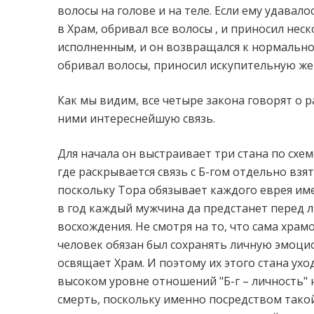
волосы на голове и на теле. Если ему удавало
в Храм, обривал все волосы , и приносил нес
исполненным, и он возвращался к нормальной
обривал волосы, приносил искупительную жер
Как мы видим, все четыре закона говорят о
ними интереснейшую связь.
Для начала он выстраивает три стана по схеме
где раскрывается связь с Б-гом отдельно взя
поскольку Тора обязывает каждого еврея име
в год каждый мужчина да предстанет перед лик
восхождения. Не смотря на то, что сама храм
человек обязан был сохранять личную эмоци
освящает Храм. И поэтому их этого стана ух
высоком уровне отношений "Б-г – личность" 
смерть, поскольку именно посредством тако