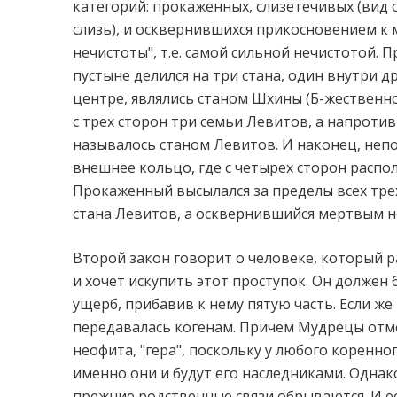
категорий: прокаженных, слизетечивых (вид о
слизь), и осквернившихся прикосновением к 
нечистоты", т.е. самой сильной нечистотой. 
пустыне делился на три стана, один внутри др
центре, являлись станом Шхины (Б-жественно
с трех сторон три семьи Левитов, а напроти
называлось станом Левитов. И наконец, неп
внешнее кольцо, где с четырех сторон распол
Прокаженный высылался за пределы всех трех
стана Левитов, а осквернившийся мертвым н
Второй закон говорит о человеке, который 
и хочет искупить этот проступок. Он должен
ущерб, прибавив к нему пятую часть. Если же 
передавалась когенам. Причем Мудрецы отме
неофита, "гера", поскольку у любого коренног
именно они и будут его наследниками. Однако
прежние родственные связи обрываются. И ес