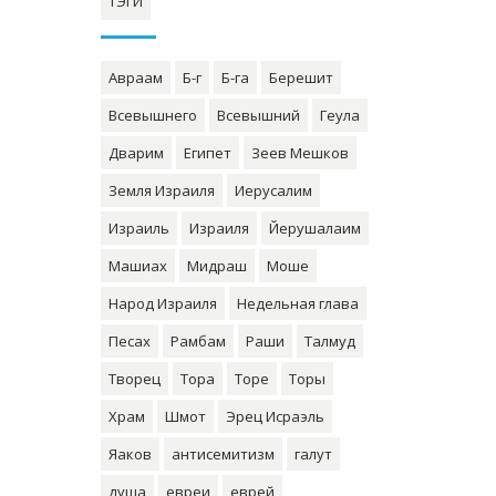
ТЭГИ
Авраам
Б-г
Б-га
Берешит
Всевышнего
Всевышний
Геула
Дварим
Египет
Зеев Мешков
Земля Израиля
Иерусалим
Израиль
Израиля
Йерушалаим
Машиах
Мидраш
Моше
Народ Израиля
Недельная глава
Песах
Рамбам
Раши
Талмуд
Творец
Тора
Торе
Торы
Храм
Шмот
Эрец Исраэль
Яаков
антисемитизм
галут
душа
евреи
еврей