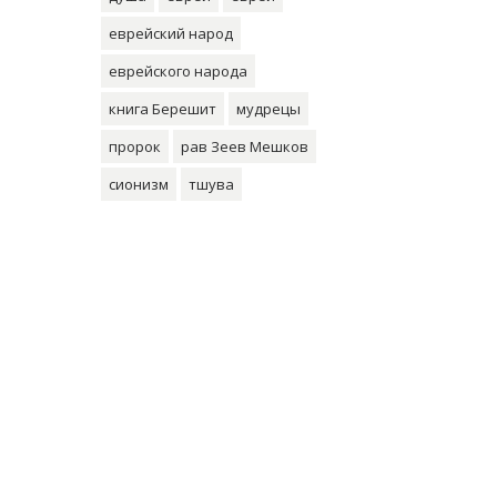
еврейский народ
еврейского народа
книга Берешит
мудрецы
пророк
рав Зеев Мешков
сионизм
тшува