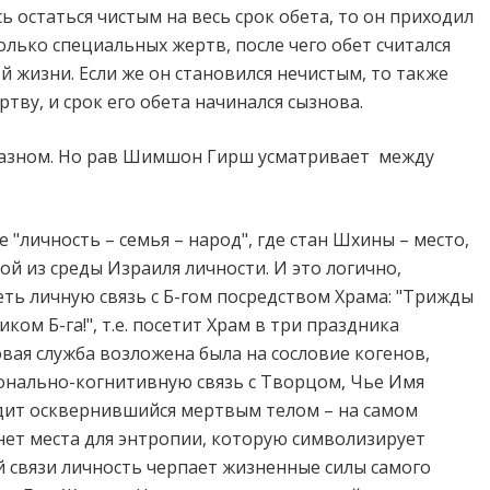
сь остаться чистым на весь срок обета, то он приходил
колько специальных жертв, после чего обет считался
 жизни. Если же он становился нечистым, то также
тву, и срок его обета начинался сызнова.
 разном. Но рав Шимшон Гирш усматривает
между
 "личность – семья – народ", где стан Шхины – место,
той из среды Израиля личности. И это логично,
ть личную связь с Б-гом посредством Храма: "Трижды
ом Б-га!", т.е. посетит Храм в три праздника
овая служба возложена была на сословие когенов,
онально-когнитивную связь с Творцом, Чье Имя
одит осквернившийся мертвым телом – на самом
нет места для энтропии, которую символизирует
й связи личность черпает жизненные силы самого