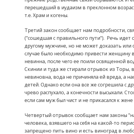
перешедший в иудаизм в преклонном возраст
т.е. Храм и когены.
Третий закон сообщает нам подробности, св
("сошедшая с правильного пути").
Речь идет 
другому мужчине, но не может доказать или 
случае было необходимо привести женщину в Х
невинна, после чего ее поили освященной во
Скинии и туда же стирали отрывок из Торы, 
невиновна, вода не причиняла ей вреда, а на
детей. Однако если она все же согрешила с д
чрево распухало, а конечности высыхали. Стои
если сам муж был чист и не прикасался к жен
Четвертый отрывок сообщает нам законы "наз
человека, взявшего на себя на какой-то пер
запрещено пить вино и есть виноград в любо