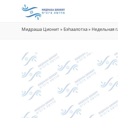
Мидраша Ционит
»
Бэhаалотха
»
Недельная г