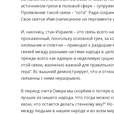
источником грехи в половой сфере – супруже
Проявление такой связи – "сота". Ради сохра
Свое святое Имя (написанное на пергаменте и
И, наконец, стан Израиля – это связь всего н
прокаженный, поскольку основной грех, за к
злоязычие и сплетни – приводил к раздорам м
связей между разными частями народа в цел
прежде всего как единую и неделимую сущнос
этой связи, жизненно важной для правильного
гера". Вс-вышний демонстрирует, что и отн
связанны с ними неразрывно.
В период счета Омера мы скорбим о потере 
лучших из нашего народа. Что тогда можно с
хвою, что остается делать стенному мху?" Н
между людьми в нашем народе и во всем мир