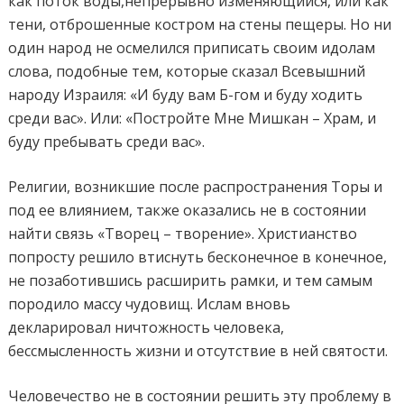
как поток воды,непрерывно изменяющийся, или как
тени, отброшенные костром на стены пещеры. Но ни
один народ не осмелился приписать своим идолам
слова, подобные тем, которые сказал Всевышний
народу Израиля: «И буду вам Б-гом и буду ходить
среди вас». Или: «Постройте Мне Мишкан – Храм, и
буду пребывать среди вас».
Религии, возникшие после распространения Торы и
под ее влиянием, также оказались не в состоянии
найти связь «Творец – творение». Христианство
попросту решило втиснуть бесконечное в конечное,
не позаботившись расширить рамки, и тем самым
породило массу чудовищ. Ислам вновь
декларировал ничтожность человека,
бессмысленность жизни и отсутствие в ней святости.
Человечество не в состоянии решить эту проблему в