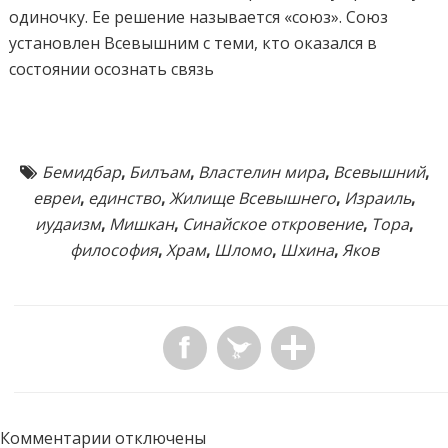
одиночку. Ее решение называется «союз». Союз
установлен Всевышним с теми, кто оказался в
состоянии осознать связь
Бемидбар
,
Билъам
,
Властелин мира
,
Всевышний
,
евреи
,
единство
,
Жилище Всевышнего
,
Израиль
,
иудаизм
,
Мишкан
,
Синайское откровение
,
Тора
,
философия
,
Храм
,
Шломо
,
Шхина
,
Яков
Комментарии отключены