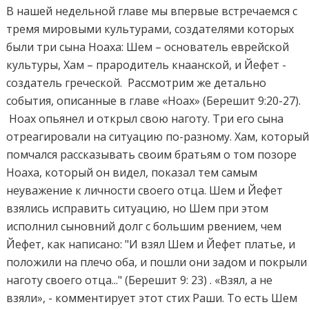
В нашей недельной главе мы впервые встречаемся с
тремя мировыми культурами, создателями которых
были три сына Ноаха: Шем – основатель еврейской
культуры, Хам – прародитель кнаанской, и Йефет -
создатель греческой. Рассмотрим же детально
события, описанные в главе «Ноах» (Берешит 9:20-27).
Ноах опьянел и открыл свою наготу. Три его сына
отреагировали на ситуацию по-разному. Хам, которы
помчался рассказывать своим братьям о том позоре
Ноаха, который он видел, показал тем самым
неуважение к личности своего отца. Шем и Йефет
взялись исправить ситуацию, но Шем при этом
исполнил сыновний долг с большим рвением, чем
Йефет, как написано: "И взял Шем и Йефет платье, и
положили на плечо оба, и пошли они задом и покрыли
наготу своего отца..." (Берешит 9: 23) . «Взял, а не
взяли», - комментирует этот стих Раши. То есть Шем