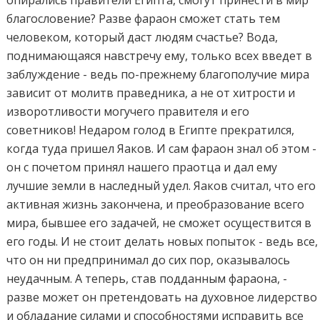
благословение? Разве фараон сможет стать тем
человеком, который даст людям счастье? Вода,
поднимающаяся навстречу ему, только всех введет в
заблуждение - ведь по-прежнему благополучие мира
зависит от молитв праведника, а не от хитрости и
изворотливости могучего правителя и его
советников! Недаром голод в Египте прекратился,
когда туда пришел Яаков. И сам фараон знал об этом -
он с почетом принял нашего праотца и дал ему
лучшие земли в наследный удел. Яаков считал, что его
активная жизнь закончена, и преобразование всего
мира, бывшее его задачей, не сможет осуществится в
его годы. И не стоит делать новых попыток - ведь все,
что он ни предпринимал до сих пор, оказывалось
неудачным. А теперь, став подданным фараона, -
разве может он претендовать на духовное лидерство
и обладание силами и способностями исправить все