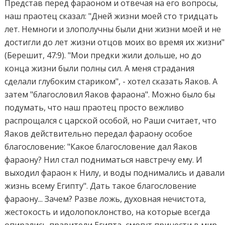
Представ перед фараоном и отвечая на его вопросы,
наш праотец сказал: "Дней жизни моей сто тридцать
лет. Немноги и злополучны были дни жизни моей и не
достигли до лет жизни отцов моих во время их жизни"
(Берешит, 47:9). "Мои предки жили дольше, но до
конца жизни были полны сил. А меня страдания
сделали глубоким стариком", - хотел сказать Яаков. А
затем "благословил Яаков фараона". Можно было бы
подумать, что наш праотец просто вежливо
распрощался с царской особой, но Раши считает, что
Яаков действительно передал фараону особое
благословение: "Какое благословение дал Яаков
фараону? Нил стал подниматься навстречу ему. И
выходил фараон к Нилу, и воды поднимались и давали
жизнь всему Египту". Дать такое благословение
фараону... Зачем? Разве ложь, духовная нечистота,
жестокость и идолопоклонство, на которые всегда
опирались правители Египта, смогут принести в мир