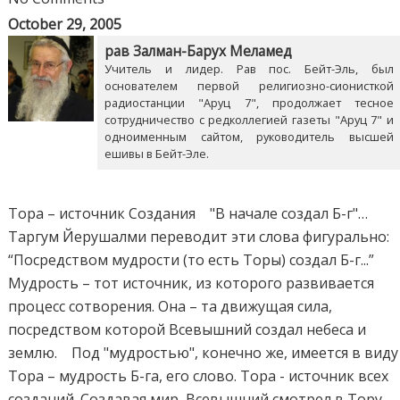
October 29, 2005
рав Залман-Барух Меламед
Учитель и лидер. Рав пос. Бейт-Эль, был
основателем первой религиозно-сионисткой
радиостанции "Аруц 7", продолжает тесное
сотрудничество с редколлегией газеты "Аруц 7" и
одноименным сайтом, руководитель высшей
ешивы в Бейт-Эле.
Тора – источник Создания "В начале создал Б-г"…
Таргум Йерушалми переводит эти слова фигурально:
“Посредством мудрости (то есть Торы) создал Б-г...”
Мудрость – тот источник, из которого развивается
процесс сотворения. Она – та движущая сила,
посредством которой Всевышний создал небеса и
землю. Под "мудростью", конечно же, имеется в виду
Тора – мудрость Б-га, его слово. Тора - источник всех
созданий. Создавая мир, Всевышний смотрел в Тору.