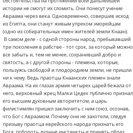
обстоятельства на протяжении всей дальнейшей
истории не смогут их сломить. Они понесут учение
Авраама через века. Одновременно, совершив исход
из Египта, они станут живым упреком эморейцам
(одно из собирательных имен жителей земли Кнаан).
В самом деле - с одной стороны народ, пребывавший
три поколения в рабстве - тот срок, за который можно
все забыть и, тем не менее, сохранивший добро и
святость, а с другой стороны - племена, которые,
пользуясь свободой и плодородием земли, не пришли
ни к чему. Ведь праотцы Кнаанских племен знали
Авраама. На их глазах армия четырех царей бежала от
него, верховный жрец Малки Цедек публично признал
его высшим духовным авторитетом, а царь
филистимлян пришел заключить с ним союз, осознав,
что Бог с Авраамом. Почему они не захотели, следуя
призыву праотца еврейского народа признать его
Бога, побороть дурные инстинкты и принять образ