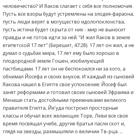
человечество? И Яаков слагает с себя все полномочия.
Пусть все взоры будут устремлены на злодея-фараона,
пусть люди верят в могущество идолопоклонства,
пусть истина будет скрыта от них - мир не выносит
правды и не готов идти за ней. "И жил Яаков в земле
египетской 17 лет" (Берешит, 47:28). 17 лет он жил, а не
думал о судьбах мира, 17 лет ему было хорошо в
плодородной земле Гошен, изобилующей
пастбищами. 17 лет он не беспокоился ни за кого, а
обнимал Йосефа и своих внуков. И каждый из сыновей
Яакова нашел в Египте свое успокоение: Йосеф был
занят реформами и готовил своих сыновей Эфраима и
Менаше стать достойными преемниками великого
правителя Египта, Йе'уда построил просторные
классы и обучал всех желающих Торе, Леви все свое
время посвящал учебе, другие братья пасли скот и,
глядя на звезды, размышляли о величии Тв-рца. ...