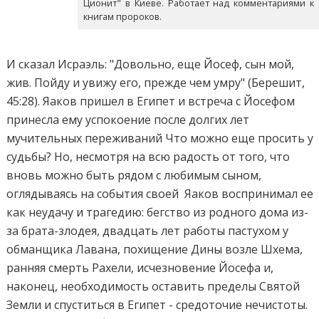
Ционит" в Киеве. Работает над комментариями к
книгам пророков.
И сказал Исраэль: "Довольно, еще Йосеф, сын мой,
жив. Пойду и увижу его, прежде чем умру" (Берешит,
45:28). Яаков пришел в Египет и встреча с Йосефом
принесла ему успокоение после долгих лет
мучительных переживаний Что можно еще просить у
судьбы? Но, несмотря на всю радость от того, что
вновь можно быть рядом с любимым сыном,
оглядываясь на события своей Яаков воспринимал ее
как неудачу и трагедию: бегство из родного дома из-
за брата-злодея, двадцать лет работы пастухом у
обманщика Лавана, похищение Дины возле Шхема,
ранняя смерть Рахели, исчезновение Йосефа и,
наконец, необходимость оставить пределы Святой
Земли и спуститься в Египет - средоточие нечистоты.