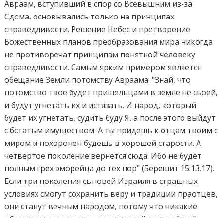
Авраам, вступивший в спор со Всевышним из-за
Сдома, основывались только на принципах
справедливости. Решение Небес и претворение
Божественных планов преобразования мира никогда
не противоречат принципам понятной человеку
справедливости. Самым ярким примером является
обещание Земли потомству Авраама: "Знай, что
потомство твое будет пришельцами в земле не своей,
и будут угнетать их и истязать. И народ, который
будет их угнетать, судить буду Я, а после этого выйдут
с богатым имуществом. А ты придешь к отцам твоим с
миром и похоронен будешь в хорошей старости. А
четвертое поколение вернется сюда. Ибо не будет
полным грех эморейца до тех пор" (Берешит 15:13,17).
Если три поколения сыновей Израиля в страшных
условиях смогут сохранить веру и традиции праотцев,
они станут вечным народом, потому что никакие