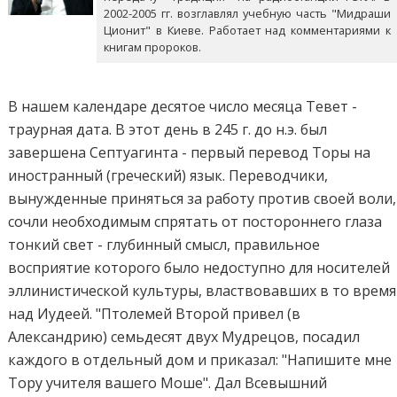
2002-2005 гг. возглавлял учебную часть "Мидраши
Ционит" в Киеве. Работает над комментариями к
книгам пророков.
В нашем календаре десятое число месяца Тевет -
траурная дата. В этот день в 245 г. до н.э. был
завершена Септуагинта - первый перевод Торы на
иностранный (греческий) язык. Переводчики,
вынужденные приняться за работу против своей воли,
сочли необходимым спрятать от постороннего глаза
тонкий свет - глубинный смысл, правильное
восприятие которого было недоступно для носителей
эллинистической культуры, властвовавших в то время
над Иудеей. "Птолемей Второй привел (в
Александрию) семьдесят двух Мудрецов, посадил
каждого в отдельный дом и приказал: "Напишите мне
Тору учителя вашего Моше". Дал Всевышний