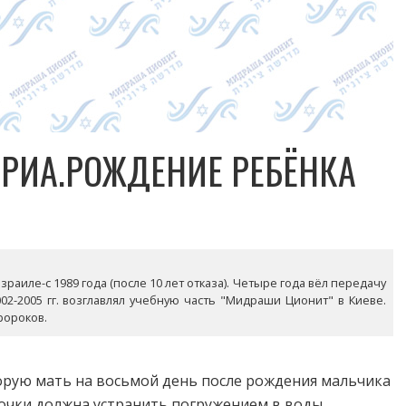
ЗРИА.РОЖДЕНИЕ РЕБЁНКА
раиле-с 1989 года (после 10 лет отказа). Четыре года вёл передачу
02-2005 гг. возглавлял учебную часть "Мидраши Ционит" в Киеве.
ророков.
торую мать на восьмой день после рождения мальчика
очки должна устранить погружением в воды