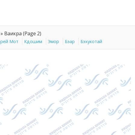
»
Ваикра
(Page 2)
арей Мот
Кдошим
Эмор
Бэар
Бэхукотай