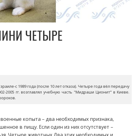
МИНИ ЧЕТЫРЕ
раиле-с 1989 года (после 10 лет отказа). Четыре года вёл передачу
02-2005 гг. возглавлял учебную часть "Мидраши Ционит" в Киеве.
ророков.
военные копыта – два необходимых признака,
нное в пищу. Если один из них отсутствует –
ьзя. Четыре животных Два этих необходимых и