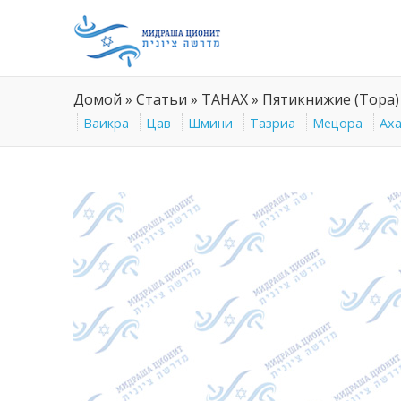
Домой
»
Статьи
»
ТАНАХ
»
Пятикнижие (Тора)
Ваикра
Цав
Шмини
Тазриа
Мецора
Ах