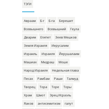
ТЭГИ
Авраам
Б-г
Б-га
Берешит
Всевышнего
Всевышний
Геула
Дварим
Египет
Зеев Мешков
Земля Израиля
Иерусалим
Израиль
Израиля
Йерушалаим
Машиах
Мидраш
Моше
Народ Израиля
Недельная глава
Песах
Рамбам
Раши
Талмуд
Творец
Тора
Торе
Торы
Храм
Шмот
Эрец Исраэль
Яаков
антисемитизм
галут