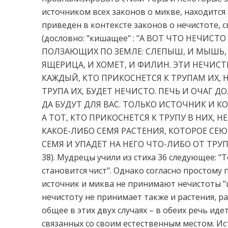
источником всех законов о микве, находится
приведен в контексте законов о нечистоте, 
(дословно: "кишащее" : "А ВОТ ЧТО НЕЧИС
ПОЛЗАЮЩИХ ПО ЗЕМЛЕ: СЛЕПЫШ, И МЫШЬ, И 
ЯЩЕРИЦА, И ХОМЕТ, И ФИЛИН. ЭТИ НЕЧИСТ
КАЖДЫЙ, КТО ПРИКОСНЕТСЯ К ТРУПАМ ИХ, Н
ТРУПА ИХ, БУДЕТ НЕЧИСТО. ПЕЧЬ И ОЧАГ 
ДА БУДУТ ДЛЯ ВАС. ТОЛЬКО ИСТОЧНИК И 
А ТОТ, КТО ПРИКОСНЕТСЯ К ТРУПУ В НИХ, Н
КАКОЕ-ЛИБО СЕМЯ РАСТЕНИЯ, КОТОРОЕ СЕЮ
СЕМЯ И УПАДЕТ НА НЕГО ЧТО-ЛИБО ОТ ТРУПА 
38). Мудрецы учили из стиха 36 следующее: "
становится чист". Однако согласно простому 
источник и миква не принимают нечистоты "ш
нечистоту не принимает также и растения, ра
общее в этих двух случаях – в обеих речь ид
связанных со своим естественным местом. Ис