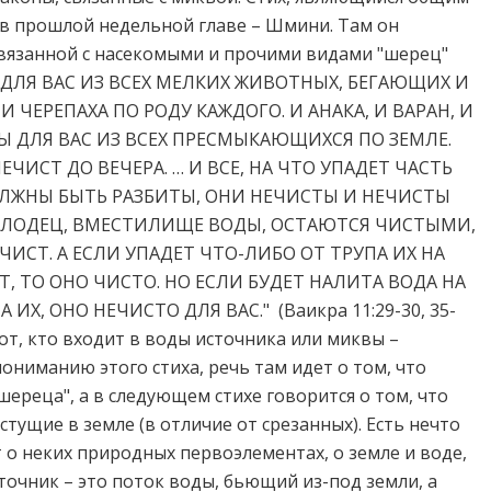
 в прошлой недельной главе – Шмини. Там он
связанной с насекомыми и прочими видами "шерец"
ТО ДЛЯ ВАС ИЗ ВСЕХ МЕЛКИХ ЖИВОТНЫХ, БЕГАЮЩИХ И
ЧЕРЕПАХА ПО РОДУ КАЖДОГО. И АНАКА, И ВАРАН, И
Ы ДЛЯ ВАС ИЗ ВСЕХ ПРЕСМЫКАЮЩИХСЯ ПО ЗЕМЛЕ.
ЕЧИСТ ДО ВЕЧЕРА. … И ВСЕ, НА ЧТО УПАДЕТ ЧАСТЬ
ДОЛЖНЫ БЫТЬ РАЗБИТЫ, ОНИ НЕЧИСТЫ И НЕЧИСТЫ
КОЛОДЕЦ, ВМЕСТИЛИЩЕ ВОДЫ, ОСТАЮТСЯ ЧИСТЫМИ,
ЕЧИСТ. А ЕСЛИ УПАДЕТ ЧТО-ЛИБО ОТ ТРУПА ИХ НА
Т, ТО ОНО ЧИСТО. НО ЕСЛИ БУДЕТ НАЛИТА ВОДА НА
ИХ, ОНО НЕЧИСТО ДЛЯ ВАС." (Ваикра 11:29-30, 35-
Тот, кто входит в воды источника или миквы –
пониманию этого стиха, речь там идет о том, что
ереца", а в следующем стихе говорится о том, что
стущие в земле (в отличие от срезанных). Есть нечто
ет о неких природных первоэлементах, о земле и воде,
точник – это поток воды, бьющий из-под земли, а