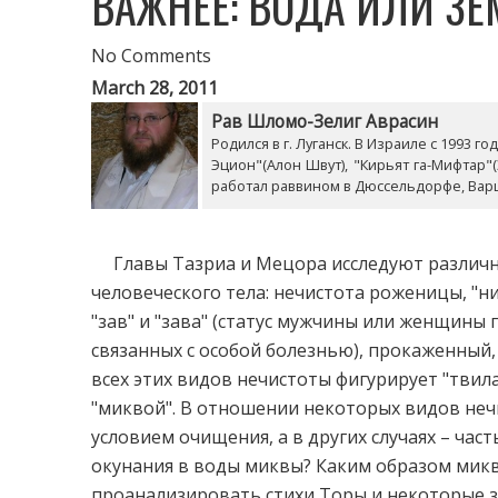
ВАЖНЕЕ: ВОДА ИЛИ З
No Comments
March 28, 2011
Рав Шломо-Зелиг Аврасин
Родился в г. Луганск. В Израиле с 1993 
Эцион"(Алон Швут), "Кирьят га-Мифтар"
работал раввином в Дюссельдорфе, Ва
Главы Тазриa и Мецора исследуют различн
человеческого тела: нечистота роженицы, "н
"зав" и "зава" (статус мужчины или женщины
связанных с особой болезнью), прокаженный,
всех этих видов нечистоты фигурирует "твил
"миквой". В отношении некоторых видов неч
условием очищения, а в других случаях – част
окунания в воды миквы? Каким образом микв
проанализировать стихи Торы и некоторые з