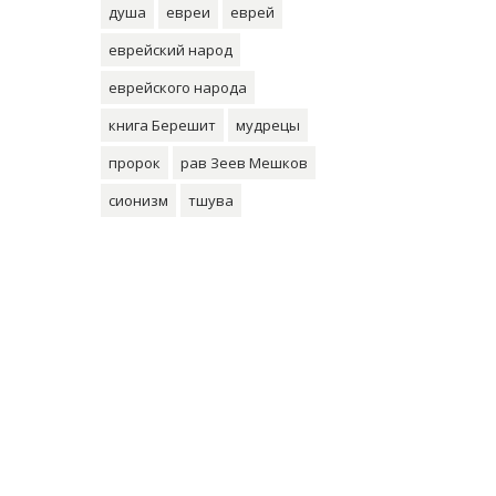
душа
евреи
еврей
еврейский народ
еврейского народа
книга Берешит
мудрецы
пророк
рав Зеев Мешков
сионизм
тшува