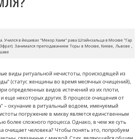
ЕМЛЯ?
года. Учился в йешивах "Мекор Хаим" рава Штайнзальца в Москве "Гар
(Эфрат). Занимался преподаванием Торы в Москве, Киеве, Львове ,
ршаве
ые виды ритуальной нечистоты, происходящей из
иды" (статус женщины во время месячных очищений),
 при определенных видов истечений из их плоти,
 и еще некоторых других. В процессе очищения от
а" – окунание в ритуальный водоем, именуемый
истоты погружение в микву является единственным
ью более сложного процесса. Однако, в чем же суть
а очищает человека? Чтобы понять это, попробуем
аконы, связанные с миквой. Стих, являющийся общим