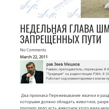
НЕДЕЛЬНАЯ ГЛАВА Ш
ЗАПРЕЩЁННЫХ ПУТИ
No Comments
March 22, 2011
рав Зеев Мешков
Раввин, преподаватель, переводчик. В Из
"Традиция" на радиостанции РЭКА. В 20
Работает над комментариями к книгам п
Два признака Пережевывание жвачки и разд
которыми должно обладать животное, разреше
пропало дело: есть животное этого вида нел