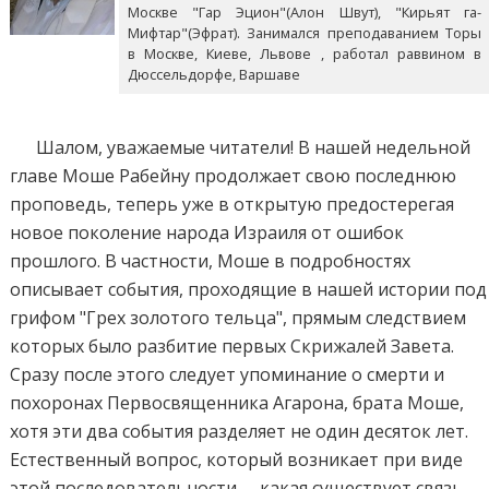
Москве "Гар Эцион"(Алон Швут), "Кирьят га-
Мифтар"(Эфрат). Занимался преподаванием Торы
в Москве, Киеве, Львове , работал раввином в
Дюссельдорфе, Варшаве
Шалом, уважаемые читатели! В нашей недельной
главе Моше Рабейну продолжает свою последнюю
проповедь, теперь уже в открытую предостерегая
новое поколение народа Израиля от ошибок
прошлого. В частности, Моше в подробностях
описывает события, проходящие в нашей истории под
грифом "Грех золотого тельца", прямым следствием
которых было разбитие первых Скрижалей Завета.
Сразу после этого следует упоминание о смерти и
похоронах Первосвященника Агарона, брата Моше,
хотя эти два события разделяет не один десяток лет.
Естественный вопрос, который возникает при виде
этой последовательности, – какая существует связь