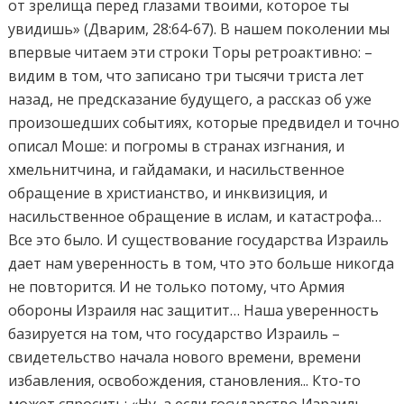
от зрелища перед глазами твоими, которое ты
увидишь» (Дварим, 28:64-67). В нашем поколении мы
впервые читаем эти строки Торы ретроактивно: –
видим в том, что записано три тысячи триста лет
назад, не предсказание будущего, а рассказ об уже
произошедших событиях, которые предвидел и точно
описал Моше: и погромы в странах изгнания, и
хмельнитчина, и гайдамаки, и насильственное
обращение в христианство, и инквизиция, и
насильственное обращение в ислам, и катастрофа…
Все это было. И существование государства Израиль
дает нам уверенность в том, что это больше никогда
не повторится. И не только потому, что Армия
обороны Израиля нас защитит… Наша уверенность
базируется на том, что государство Израиль –
свидетельство начала нового времени, времени
избавления, освобождения, становления... Кто-то
может спросить: «Ну, а если государство Израиль