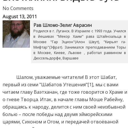
No Comments
August 13, 2011
Рав Шломо-Зелиг Аврасин
Родился в г. Луганск. В Израиле с 1993 года. Учился
в йешивах "Мекор Хаим" рава Штайнзальца в
Москве "Гар Эцион"(Алон Швут), "Кирьят га-
Мифтар"(Эфрат). Занимался преподаванием Торы
в Москве, Киеве, Львове , работал раввином в
Дюссельдорфе, Варшаве
Шалом, уважaемые читатели! В этот Шабат,
первый из семи "Шабатов Утешения"[1], мы с вами
читаем главу Ваэтханан, где тоже говорится о Храме и
о гневе Творца. Итак, в начале главы Моше Рабейну,
обращаясь к народу, делится с ним своей неизбывной
болью – после победы над двумя эйморейскими
царями, Сихоном и Огом, и передачей отвоёваной