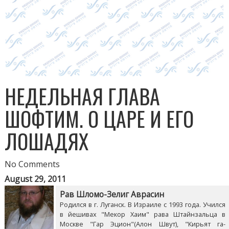
НЕДЕЛЬНАЯ ГЛАВА
ШОФТИМ. О ЦАРЕ И ЕГО
ЛОШАДЯХ
No Comments
August 29, 2011
Рав Шломо-Зелиг Аврасин
Родился в г. Луганск. В Израиле с 1993 года. Учился
в йешивах "Мекор Хаим" рава Штайнзальца в
Москве "Гар Эцион"(Алон Швут), "Кирьят га-