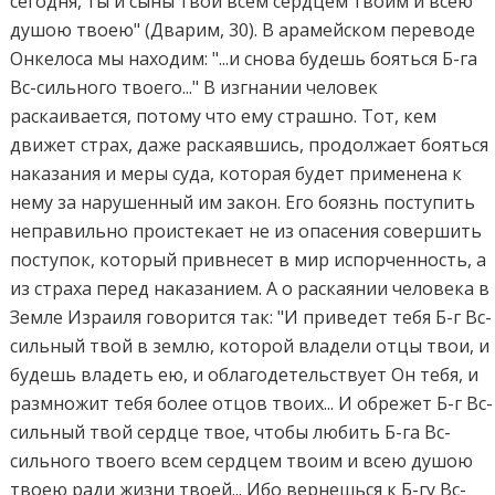
сегодня, ты и сыны твои всем сердцем твоим и всею
душою твоею" (Дварим, 30). В арамейском переводе
Онкелоса мы находим: "...и снова будешь бояться Б-га
Вс-сильного твоего..." В изгнании человек
раскаивается, потому что ему страшно. Тот, кем
движет страх, даже раскаявшись, продолжает бояться
наказания и меры суда, которая будет применена к
нему за нарушенный им закон. Его боязнь поступить
неправильно проистекает не из опасения совершить
поступок, который привнесет в мир испорченность, а
из страха перед наказанием. А о раскаянии человека в
Земле Израиля говорится так: "И приведет тебя Б-г Вс-
сильный твой в землю, которой владели отцы твои, и
будешь владеть ею, и облагодетельствует Он тебя, и
размножит тебя более отцов твоих... И обрежет Б-г Вс-
сильный твой сердце твое, чтобы любить Б-га Вс-
сильного твоего всем сердцем твоим и всею душою
твоею ради жизни твоей... Ибо вернешься к Б-гу Вс-