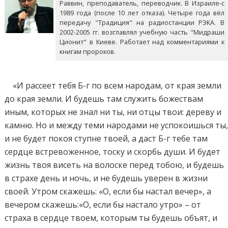
Раввин, преподаватель, переводчик. В Израиле-с
1989 года (после 10 лет отказа). Четыре года вёл
передачу "Традиция" на радиостанции РЭКА. В
2002-2005 гг. возглавлял учебную часть "Мидраши
Ционит" в Киеве. Работает над комментариями к
книгам пророков.
«И рассеет тебя Б-г по всем народам, от края земли
до края земли. И будешь там служить божествам
иным, которых не знал ни ты, ни отцы твои: дереву и
камню. Но и между теми народами не успокоишься ты
и не будет покоя ступне твоей, а даст Б-г тебе там
сердце встревоженное, тоску и скорбь души. И будет
жизнь твоя висеть на волоске перед тобою, и будешь
в страхе день и ночь, и не будешь уверен в жизни
своей. Утром скажешь: «О, если бы настал вечер», а
вечером скажешь:«О, если бы настало утро» – от
страха в сердце твоем, которым ты будешь объят, и