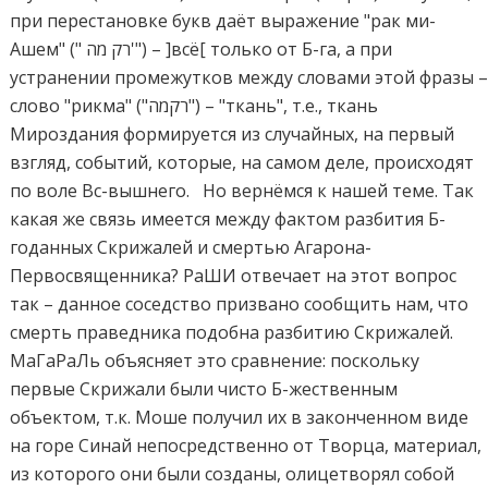
при перестановке букв даёт выражение "рак ми-
Ашем" (" רק מה'") – ]всё[ только от Б-га, а при
устранении промежутков между словами этой фразы 
слово "рикма" ("רקמה") – "ткань", т.е., ткань
Мироздания формируется из случайных, на первый
взгляд, событий, которые, на самом деле, происходят
по воле Вс-вышнего. Но вернёмся к нашей теме. Так
какая же связь имеется между фактом разбития Б-
годанных Скрижалей и смертью Агарона-
Первосвященника? РаШИ отвечает на этот вопрос
так – данное соседство призвано сообщить нам, что
смерть праведника подобна разбитию Скрижалей.
МаГаРаЛь объясняет это сравнение: поскольку
первые Скрижали были чисто Б-жественным
объектом, т.к. Моше получил их в законченном виде
на горе Синай непосредственно от Творца, материал,
из которого они были созданы, олицетворял собой