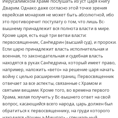
Иерусалимском Храме послушать из уст царя книгу
Дварим. Однако даже согласно этой точке зрения
еврейская монархия не может быть абсолютной, ибо
это противоречит постулату о том, что лишь Вс-
вышнему принадлежит вся полнота власти в мире.
Кроме царя, есть ещё три ветви власти:
первосвященник, Санhедрин (высший суд), и пророки.
Если царю принадлежит власть исполнительная и
военная, то законодательная и судебная власть
находятся в руках Санhедрина, который имеет право,
например, наложить «вето» на решение царя начать
войну с целью расширения границ. Первосвященник
отвечает за все аспекты, связанные с Храмом и
святыми вещами. Кроме того, во времена первого
Храма, желая получить у Вс-вышнего ответ на свой
вопрос, касающийся всего народа, царь должен был
обратиться к первосвященнику, на груди которого
находился «Хошен а-Мишпат» - специальный