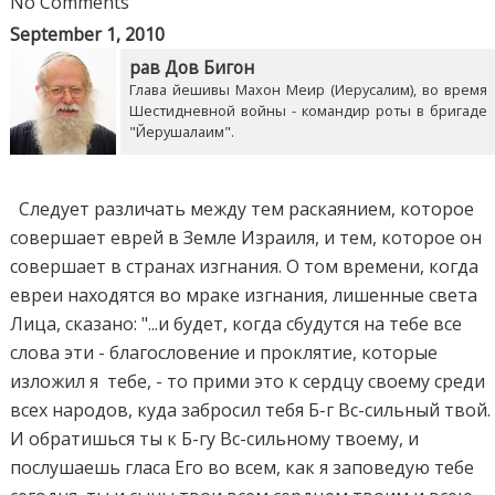
No Comments
September 1, 2010
рав Дов Бигон
Глава йешивы Махон Меир (Иерусалим), во время
Шестидневной войны - командир роты в бригаде
"Йерушалаим".
Следует различать между тем раскаянием, которое
совершает еврей в Земле Израиля, и тем, которое он
совершает в странах изгнания. О том времени, когда
евреи находятся во мраке изгнания, лишенные света
Лица, сказано: "...и будет, когда сбудутся на тебе все
слова эти - благословение и проклятие, которые
изложил я тебе, - то прими это к сердцу своему среди
всех народов, куда забросил тебя Б-г Вс-сильный твой.
И обратишься ты к Б-гу Вс-сильному твоему, и
послушаешь гласа Его во всем, как я заповедую тебе