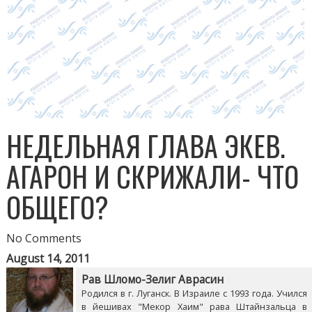
НЕДЕЛЬНАЯ ГЛАВА ЭКЕВ.
АГАРОН И СКРИЖАЛИ- ЧТО
ОБЩЕГО?
No Comments
August 14, 2011
Рав Шломо-Зелиг Аврасин
Родился в г. Луганск. В Израиле с 1993 года. Учился
в йешивах "Мекор Хаим" рава Штайнзальца в