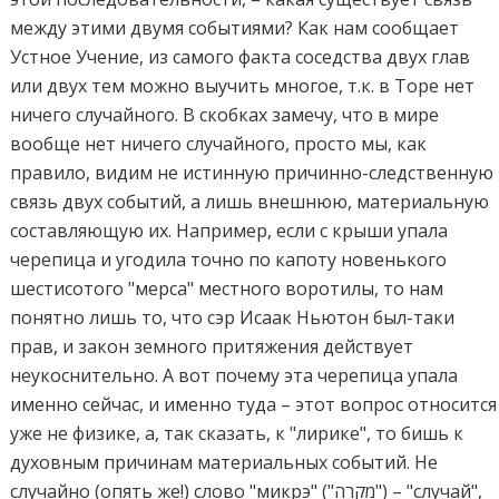
между этими двумя событиями? Как нам сообщает
Устное Учение, из самого факта соседства двух глав
или двух тем можно выучить многое, т.к. в Торе нет
ничего случайного. В скобках замечу, что в мире
вообще нет ничего случайного, просто мы, как
правило, видим не истинную причинно-следственную
связь двух событий, а лишь внешнюю, материальную
составляющую их. Например, если с крыши упала
черепица и угодила точно по капоту новенького
шестисотого "мерса" местного воротилы, то нам
понятно лишь то, что сэр Исаак Ньютон был-таки
прав, и закон земного притяжения действует
неукоснительно. А вот почему эта черепица упала
именно сейчас, и именно туда – этот вопрос относится
уже не физике, а, так сказать, к "лирике", то бишь к
духовным причинам материальных событий. Не
случайно (опять же!) слово "микрэ" ("מקרה") – "случай",