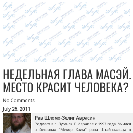
НЕДЕЛЬНАЯ ГЛАВА МАСЭЙ.
МЕСТО КРАСИТ ЧЕЛОВЕКА?
No Comments
July 26, 2011
Рав Шломо-Зелиг Аврасин
Родился в г. Луганск. В Израиле с 1993 года. Учился
в йешивах "Мекор Хаим" рава Штайнзальца в