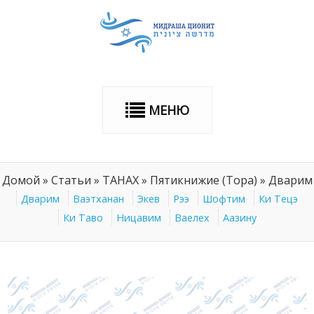
МЕНЮ
Домой
»
Статьи
»
ТАНАХ
»
Пятикнижие (Тора)
»
Дварим
Дварим
Ваэтханан
Экев
Рээ
Шофтим
Ки Тецэ
Ки Таво
Ницавим
Ваелех
Аазину