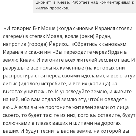
Ционит" в Киеве. Работает над комментариями к
книгам пророков.
«И говорил Б-г Моше (когда сыновья Израиля стояли
лагерем) в степях Моава, возле (реки) Ярдэн,
напротив (города) Йерихо… «Обратись к сыновьям
Израиля и скажи им: «Вы переходите через Ярдэн в
землю Кнаан. И изгоните всех жителей земли от вас. И
разрушьте все полы их каменные (на которых они
распростираются перед своими идолами), и все статуи
литые (идолов) истребите, и все их (капища) на
высотах уничтожьте. И унаследуйте землю, и живите
на ней, ибо вам отдал Я землю эту, чтобы овладеть
ею… А если вы не прогоните жителей земли от лица
своего, то будет так: те из них, кого вы оставите, будут
колючками в глазах ваших и шипами на дорогах
ваших. И будут теснить вас на земле, на которой вы