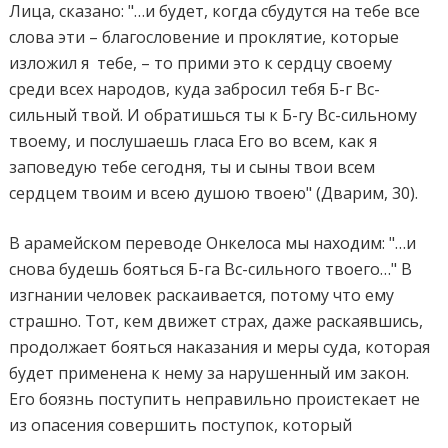
Лица, сказано: "…и будет, когда сбудутся на тебе все
слова эти – благословение и проклятие, которые
изложил я
тебе, – то прими это к сердцу своему
среди всех народов, куда забросил тебя Б-г Вс-
сильный твой. И обратишься ты к Б-гу Вс-сильному
твоему, и послушаешь гласа Его во всем, как я
заповедую тебе сегодня, ты и сыны твои всем
сердцем твоим и всею душою твоею" (Дварим, 30).
В арамейском переводе Онкелоса мы находим: "…и
снова будешь бояться Б-га Вс-сильного твоего…" В
изгнании человек раскаивается, потому что ему
страшно. Тот, кем движет страх, даже раскаявшись,
продолжает бояться наказания и меры суда, которая
будет применена к нему за нарушенный им закон.
Его боязнь поступить неправильно проистекает не
из опасения совершить поступок, который