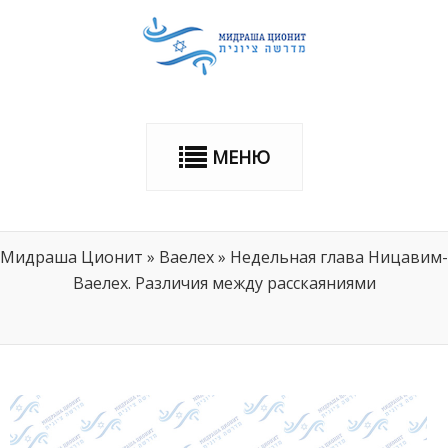
МЕНЮ
Мидраша Ционит
»
Ваелех
»
Недельная глава Ницавим-
Ваелех. Различия между расскаяниями