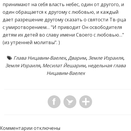
принимают на себя власть небес, один от другого, и
один обращается к другому с любовью, и каждый
дает разрешение другому сказать о святости Тв-рца
с умиротворением… "И приводит Он освободителя
детям их детей во славу имени Своего с любовью…"
(из утренней молитвы". )
Глава Ницавим-Ваелех
,
Дварим
,
Земле Израиля
,
Земля Израиля
,
Месилат Йешарим
,
недельная глава
Ницавим-Ваелех
Комментарии отключены