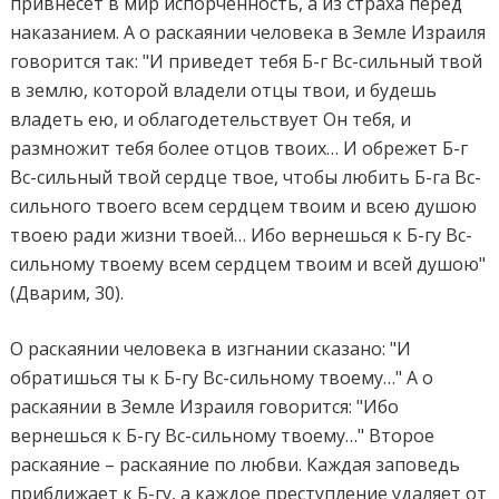
привнесет в мир испорченность, а из страха перед
наказанием. А о раскаянии человека в Земле Израиля
говорится так: "И приведет тебя Б-г Вс-сильный твой
в землю, которой владели отцы твои, и будешь
владеть ею, и облагодетельствует Он тебя, и
размножит тебя более отцов твоих… И обрежет Б-г
Вс-сильный твой сердце твое, чтобы любить Б-га Вс-
сильного твоего всем сердцем твоим и всею душою
твоею ради жизни твоей… Ибо вернешься к Б-гу Вс-
сильному твоему всем сердцем твоим и всей душою"
(Дварим, 30).
О раскаянии человека в изгнании сказано: "И
обратишься ты к Б-гу Вс-сильному твоему…" А о
раскаянии в Земле Израиля говорится: "Ибо
вернешься к Б-гу Вс-сильному твоему…" Второе
раскаяние – раскаяние по любви. Каждая заповедь
приближает к Б-гу, а каждое преступление удаляет от