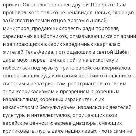
причин. Одна обоснованнее другой. Поверьте. Сам
пробовал. Кого только не ненавидел. Левых, сдающих
за бесплатно земли отцов врагам сыновей;
министров, продающих совесть ради портфеля;
харедимных ешиботников, отмазывающихся от арми
и запирающихся в своих харедимных кварталах;
жителей Тель-Авива, поглощающих в святой Шабат
дары моря, перед тем как пойти на дискотеку и
побеситься под музыку транс; еврейских клерикалов,
оскверняющих иудаизм своим жестким отношением к
светским и репатриантам; репатриантов, со своим
анти-клерикализмом и презрением к коренным
израильтянам; коренных израильтян, с их
нахальством и бескультурьем; израильских деятелей
культуры и интеллектуалов, отрицающих свои
еврейские ценности; евреев диаспоры, смеющих
критиковать, пусть даже наших левых, - хотя сами не