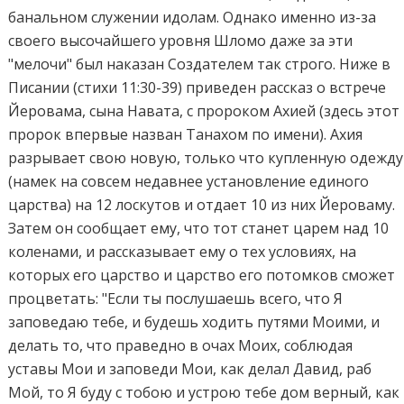
банальном служении идолам. Однако именно из-за
своего высочайшего уровня Шломо даже за эти
"мелочи" был наказан Создателем так строго. Ниже в
Писании (стихи 11:30-39) приведен рассказ о встрече
Йеровама, сына Навата, с пророком Ахией (здесь этот
пророк впервые назван Танахом по имени). Ахия
разрывает свою новую, только что купленную одежду
(намек на совсем недавнее установление единого
царства) на 12 лоскутов и отдает 10 из них Йероваму.
Затем он сообщает ему, что тот станет царем над 10
коленами, и рассказывает ему о тех условиях, на
которых его царство и царство его потомков сможет
процветать: "Если ты послушаешь всего, что Я
заповедаю тебе, и будешь ходить путями Моими, и
делать то, что праведно в очах Моих, соблюдая
уставы Мои и заповеди Мои, как делал Давид, раб
Мой, то Я буду с тобою и устрою тебе дом верный, как