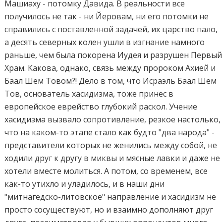
Машиаху - потомку Давида. В реальности все
получилось не так - ни Йеровам, ни его потомки не
справились с поставленной задачей, их царство пало,
а десять северных колен ушли в изгнание намного
раньше, чем была покорена Иудея и разрушен Первы
Храм. Какова, однако, связь между пророком Ахией и
Баал Шем Товом?! Дело в том, что Исраэль Баал Шем
Тов, основатель хасидизма, тоже принес в
европейское еврейство глубокий раскол. Учение
хасидизма вызвало сопротивление, резкое настолько,
что на каком-то этапе стало как будто "два народа" -
представители которых не женились между собой, не
ходили друг к другу в миквы и мясные лавки и даже не
хотели вместе молиться. А потом, со временем, все
как-то утихло и уладилось, и в наши дни
"митнагедско-литовское" направление и хасидизм не
просто сосуществуют, но и взаимно дополняют друг