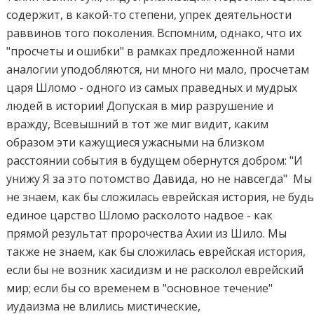
содержит, в какой-то степени, упрек деятельности
раввинов того поколения. Вспомним, однако, что их
"просчеты и ошибки" в рамках предложенной нами
аналогии уподобляются, ни много ни мало, просчетам
царя Шломо - одного из самых праведных и мудрых
людей в истории! Допуская в мир разрушение и
вражду, Всевышний в тот же миг видит, каким
образом эти кажущиеся ужасными на близком
расстоянии события в будущем обернутся добром: "И
унижу Я за это потомство Давида, но не навсегда" Мы
не знаем, как бы сложилась еврейская история, не буд
единое царство Шломо расколото надвое - как
прямой результат пророчества Ахии из Шило. Мы
также не знаем, как бы сложилась еврейская история,
если бы не возник хасидизм и не расколол еврейский
мир; если бы со временем в "основное течение"
иудаизма не влились мистические,