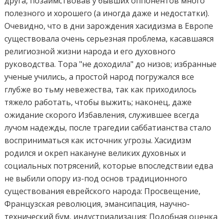
друга, позаимствовав у бывших оппонентов много
полезного и хорошего (а иногда даже и недостатки).
Очевидно, что в дни зарождения хасидизма в Европе
существовала очень серьезная проблема, касавшаяся
религиозной жизни народа и его духовного
руководства. Тора "не доходила" до низов; избранные
ученые учились, а простой народ погружался все
глубже во тьму невежества, так как приходилось
тяжело работать, чтобы выжить; наконец, даже
ожидание скорого Избавления, служившее всегда
лучом надежды, после трагедии саббатианства стало
восприниматься как источник угрозы. Хасидизм
родился и окреп накануне великих духовных и
социальных потрясений, которые впоследствии едва
не выбили опору из-под основ традиционного
существования еврейского народа: Просвещение,
Французская революция, эмансипация, научно-
технический бум, индустриализация: Подобная оценка