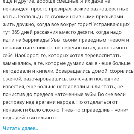
еще и другие, вообще смешные. Я их даже не
ненавидел, просто презирал: всякие разношерстные
коты Леопольды со своими наивными призывами
жить дружно, когда все вокруг горит! Устраивающих
тут 365 дней раскаяния вместо десяти, когда надо
идти на баррикады! Увы, своим праведным гневом и
ненавистью я никого не перевоспитал, даже самого
себя. Наоборот: те, которых хотел перевоспитать -
замыкались, а те, которые думали как я - еще больше
негодовали и кипели. Возвращались домой, ссорились
с женой; разочаровавшись, включали последние
известия, еще больше негодовали и шли спать, не
почистив до предела наточенные зубы. Во сне вели
расправу над врагами народа. Но отделаться от
ненависти было сложно. Гнев-то справедлив – «они»
ведь действительно ссс... ...
Читать далее...