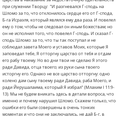
при служении Творцу: "И разгневался Г-сподь на
Шломо за то, что отклонилось сердце его от Г-спода,
Б-га Исраэля, который являлся ему два раза. И повелел
ему о том, чтобы не следовал он иным божествам; но
он не исполнил того, что повелел Г-сподь. И сказал Г-
сподь Шломо: за то, что ты так поступал и не
соблюдал завета Моего и уставов Моих, которые Я
заповедал тебе, Я отторгну царство от тебя и отдам
его рабу твоему. Но во дни твои не сделаю Я этого
ради Давида, отца твоего; из руки сына твоего
исторгну его. Однако не все царство отторгну: одно
колено дам сыну твоему ради Давида, раба Моего, и
ради Йерушалаима, который Я избрал" (Млахим I 11:9-
13). Мы не будем вникать здесь в детали вопроса, что
именно и почему нарушил Шломо. Скажем только, что
ошибки его были совершены в очень тонких
моментах и что они не заключались, не дай Б-г, в