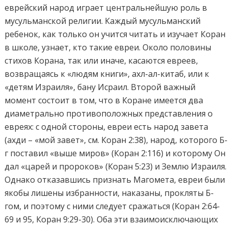
еврейский народ играет центральнейшую роль в
мусульманской религии. Каждый мусульманский
ребенок, как только он учится читать и изучает Коран
в школе, узнает, кто такие евреи. Около половины
стихов Корана, так или иначе, касаются евреев,
возвращаясь к «людям книги», ахл-ал-китаб, или к
«детям Израиля», бану Исраил. Второй важный
момент состоит в том, что в Коране имеется два
диаметрально противоположных представления о
евреях: с одной стороны, евреи есть народ завета
(ахди – «мой завет», см. Коран 2:38), народ, которого Б-
г поставил «выше миров» (Коран 2:116) и которому Он
дал «царей и пророков» (Коран 5:23) и Землю Израиля.
Однако отказавшись признать Магомета, евреи были
якобы лишены избранности, наказаны, прокляты Б-
гом, и поэтому с ними следует сражаться (Коран 2:64-
69 и 95, Коран 9:29-30). Оба эти взаимоисключающих