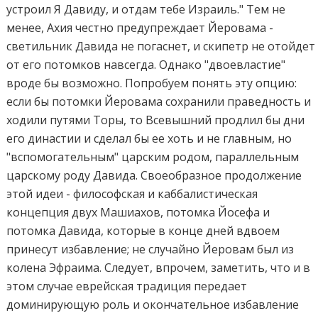
устроил Я Давиду, и отдам тебе Израиль." Тем не
менее, Ахия честно предупреждает Йеровама -
светильник Давида не погаснет, и скипетр не отойдет
от его потомков навсегда. Однако "двоевластие"
вроде бы возможно. Попробуем понять эту опцию:
если бы потомки Йеровама сохранили праведность и
ходили путями Торы, то Всевышний продлил бы дни
его династии и сделал бы ее хоть и не главным, но
"вспомогательным" царским родом, параллельным
царскому роду Давида. Своеобразное продолжение
этой идеи - философская и каббалистическая
концепция двух Машиахов, потомка Йосефа и
потомка Давида, которые в конце дней вдвоем
принесут избавление; не случайно Йеровам был из
колена Эфраима. Следует, впрочем, заметить, что и в
этом случае еврейская традиция передает
доминирующую роль и окончательное избавление