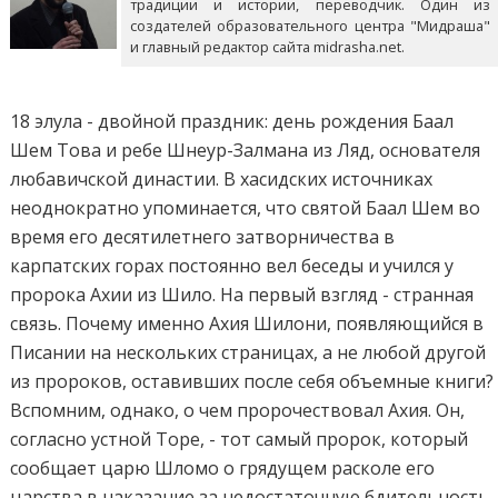
традиции и истории, переводчик. Один из
создателей образовательного центра "Мидраша"
и главный редактор сайта midrasha.net.
18 элула - двойной праздник: день рождения Баал
Шем Това и ребе Шнеур-Залмана из Ляд, основателя
любавичской династии. В хасидских источниках
неоднократно упоминается, что святой Баал Шем во
время его десятилетнего затворничества в
карпатских горах постоянно вел беседы и учился у
пророка Ахии из Шило. На первый взгляд - странная
связь. Почему именно Ахия Шилони, появляющийся в
Писании на нескольких страницах, а не любой другой
из пророков, оставивших после себя объемные книги?
Вспомним, однако, о чем пророчествовал Ахия. Он,
согласно устной Торе, - тот самый пророк, который
сообщает царю Шломо о грядущем расколе его
царства в наказание за недостаточную бдительность