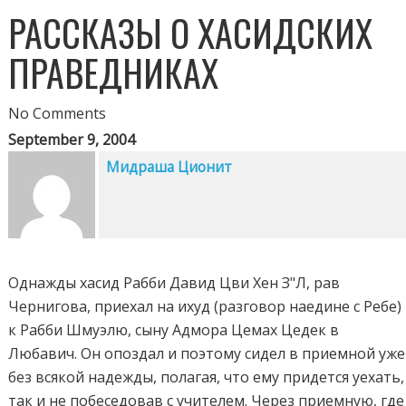
РАССКАЗЫ О ХАСИДСКИХ
ПРАВЕДНИКАХ
No Comments
September 9, 2004
Мидраша Ционит
Однажды хасид Рабби Давид Цви Хен З"Л, рав
Чернигова, приехал на ихуд (разговор наедине с Ребе)
к Рабби Шмуэлю, сыну Адмора Цемах Цедек в
Любавич. Он опоздал и поэтому сидел в приемной уже
без всякой надежды, полагая, что ему придется уехать,
так и не побеседовав с учителем. Через приемную, где