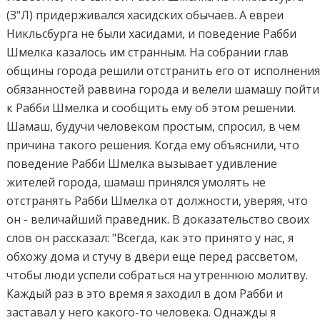
(З"Л) придерживался хасидских обычаев. А евреи
Никльсбурга не были хасидами, и поведение Рабби
Шмелка казалось им странным. На собрании глав
общины города решили отстранить его от исполнени
обязанностей раввина города и велели шамашу пойти
к Рабби Шмелка и сообщить ему об этом решении.
Шамаш, будучи человеком простым, спросил, в чем
причина такого решения. Когда ему объяснили, что
поведение Рабби Шмелка вызывает удивление
жителей города, шамаш принялся умолять не
отстранять Рабби Шмелка от должности, уверяя, что
он - величайший праведник. В доказательство своих
слов он рассказал: "Всегда, как это принято у нас, я
обхожу дома и стучу в двери еще перед рассветом,
чтобы люди успели собраться на утреннюю молитву.
Каждый раз в это время я заходил в дом Рабби и
заставал у него какого-то человека. Однажды я