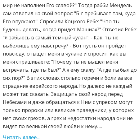
мир не наполнен Его славой?" Тогда рабби Мендель
сам ответил на свой вопрос: "Б-г пребывает там, куда
Его впускают". Спросили Коцкого Ребе: "Что ты
будешь делать, когда придет Машиах?" Ответил Ребе:
"Я забьюсь в самый темный чулан". - Как, ты не
выбежишь ему навстречу? - Вот пусть он пройдет
повсюду, отыщет меня в чулане и спросит, как вы
меня спрашиваете: "Почему ты не вышел меня
встречать, где ты был?" А я ему скажу: "А где ты был до
сих пор?" В этих словах столько горечи и боли за все
страдания еврейского народа. Но далеко не каждый
может так сказать. Защищать свой народ перед
Небесами и даже обращаться к Ним с упреком могут
только пророки или великие праведники, у которых
нет своих грехов, а грех и недостатки народа они не
видят по великой своей любви к нему. ...
Читать далее...