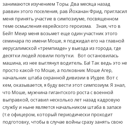
занимаются изучением Торы. Два месяца назад
раввин этого поселения, рав Йоханан Фрид, пригласи
меня принять участие в симпозиуме, посвященном
теме осмысления еврейского героизма. Зная, что в
Бейт Меир меня возьмет еще один участник этого
семинара по имени Моше, я поджидал его на главной
иерусалимской «тремпиаде» у выезда из города, где
десятки людей ловили попутки. Вот остановилась
машина, из нее выглянул водитель. Ба! Так ведь это н
просто какой-то Моше, а полковник Моше Агер,
начальник штаба охранной дивизии в Иудее. Вот с
кем, оказывается, я буду вести этот симпозиум. Я знал,
что Моше, мужчина гигантского роста с военной
выправкой, оставил несколько лет назад кадровую
службу и ныне является начальником штаба в запасе
(т.е офицером, который периодически проходит
подготовку, чтобы в случае войны сразу занять свою