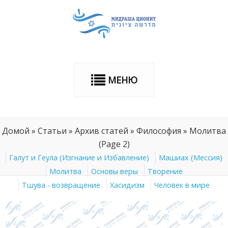
МЕНЮ
Домой
»
Статьи
»
Архив статей
»
Философия
»
Молитва
(Page 2)
Галут и Геула (Изгнание и Избавление)
Машиах (Мессия)
Молитва
Основы веры
Творение
Тшува - возвращение
Хасидизм
Человек в мире