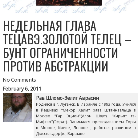
НЕДЕЛЬНАЯ ГЛАВА
ТЕЦАВЭ.ЗОЛОТОЙ ТЕЛЕЦ –
БУНТ ОГРАНИЧЕННОСТИ
ПРОТИВ АБСТРАКЦИИ
No Comments
February 6, 2011
Рав Шломо-Зелиг Аврасин
Родился в г. Луганск. В Израиле с 1993 года. Учился
в йешивах "Мекор Хаим" рава Штайнзальца в
Москве "Гар Эцион"(Алон Швут), "Кирьят га-
Мифтар"(Эфрат). Занимался преподаванием Торы
в Москве, Киеве, Львове , работал раввином в
Дюссельдорфе, Варшаве