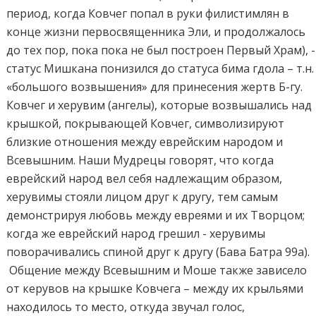
период, когда Ковчег попал в руки филистимлян в
конце жизни первосвященника Эли, и продолжалось
до тех пор, пока пока не был построен Первый Храм), -
статус Мишкана понизился до статуса бима гдола – т.н.
«большого возвышения» для принесения жертв Б-гу.
Ковчег и херувим (ангелы), которые возвышались над
крышкой, покрывающей Ковчег, символизируют
близкие отношения между еврейским народом и
Всевышним. Наши Мудрецы говорят, что когда
еврейский народ вел себя надлежащим образом,
херувимы стояли лицом друг к другу, тем самым
демонстрируя любовь между евреями и их Творцом;
когда же еврейский народ грешил - херувимы
поворачивались спиной друг к другу (Бава Батра 99a).
Общение между Всевышним и Моше также зависело
от керувов на крышке Ковчега – между их крыльями
находилось то место, откуда звучал голос,