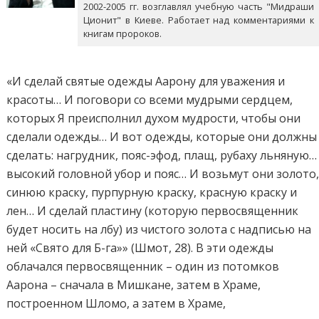
2002-2005 гг. возглавлял учебную часть "Мидраши
Ционит" в Киеве. Работает над комментариями к
книгам пророков.
«И сделай святые одежды Аарону для уважения и
красоты… И поговори со всеми мудрыми сердцем,
которых Я преисполнил духом мудрости, чтобы они
сделали одежды… И вот одежды, которые они должны
сделать: нагрудник, пояс-эфод, плащ, рубаху льняную…
высокий головной убор и пояс… И возьмут они золото
синюю краску, пурпурную краску, красную краску и
лен… И сделай пластину (которую первосвященник
будет носить на лбу) из чистого золота с надписью на
ней «Свято для Б-га»» (Шмот, 28). В эти одежды
облачался первосвященник – один из потомков
Аарона – сначала в Мишкане, затем в Храме,
построенном Шломо, а затем в Храме,