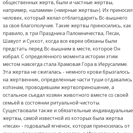
общественных жертв, были и частные жертвы,
например, «шламим» («мирные жертвы»). Их приносил
человек, который желал отблагодарить Вс-вышнего
за своё благополучие. Такие жертвы приносились, как
правило, в три Праздника Паломничества, Песах,
Шавуот и Суккот, когда все евреи обязаны были
предстать перед Вс-вышним в месте, которое Он
избрал. С определённого момента истории этим
местом навсегда стала Храмовая Гора в Иерусалиме.
Эта жертва не сжигалась - немного крови брызгалось
на жертвенник, определённые части туши отдавались
коhэнам, проводившим жертвоприношение, а
остальное съедал хозяин животного вместе со своей
семьёй в состоянии ритуальной чистоты.
Существовали также и обязательные индивидуальны
жертвы, самой известной из которых была жертва
«песах» - годовалый ягнёнок, которая приносилась от