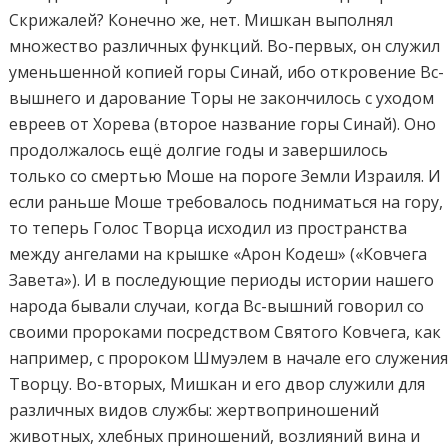
Скрижалей? Конечно же, нет. Мишкан выполнял
множество различных функций. Во-первых, он служил
уменьшенной копией горы Синай, ибо откровение Вс-
вышнего и дарование Торы не закончилось с уходом
евреев от Хорева (второе название горы Синай). Оно
продолжалось ещё долгие годы и завершилось
только со смертью Моше на пороге Земли Израиля. И
если раньше Моше требовалось подниматься на гору,
то теперь Голос Творца исходил из пространства
между ангелами на крышке «Арон Кодеш» («Ковчега
Завета»). И в последующие периоды истории нашего
народа бывали случаи, когда Вс-вышний говорил со
своими пророками посредством Святого Ковчега, как
например, с пророком Шмуэлем в начале его служени
Творцу. Во-вторых, Мишкан и его двор служили для
различных видов службы: жертвоприношений
животных, хлебных приношений, возлияний вина и