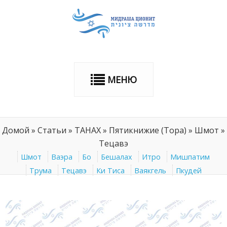
МЕНЮ
Домой
»
Статьи
»
ТАНАХ
»
Пятикнижие (Тора)
»
Шмот
»
Тецавэ
Шмот
Ваэра
Бо
Бешалах
Итро
Мишпатим
Трума
Тецавэ
Ки Тиса
Ваякгель
Пкудей