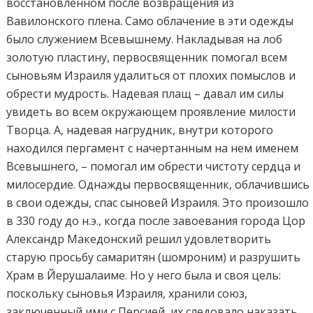
восстановленном после возвращения из
Вавилонского плена. Само облачение в эти одежды
было служением Всевышнему. Накладывая на лоб
золотую пластину, первосвященник помогал всем
сыновьям Израиля удалиться от плохих помыслов и
обрести мудрость. Надевая плащ – давал им силы
увидеть во всем окружающем проявление милости
Творца. А, надевая нагрудник, внутри которого
находился пергамент с начертанным на нем именем
Всевышнего, – помогал им обрести чистоту сердца и
милосердие. Однажды первосвященник, облачившись
в свои одежды, спас сыновей Израиля. Это произошло
в 330 году до н.э., когда после завоевания города Цор
Александр Македонский решил удовлетворить
старую просьбу самаритян (шомроним) и разрушить
Храм в Йерушалаиме. Но у него была и своя цель:
поскольку сыновья Израиля, хранили союз,
заключенный ими с Персией, их следовало наказать,