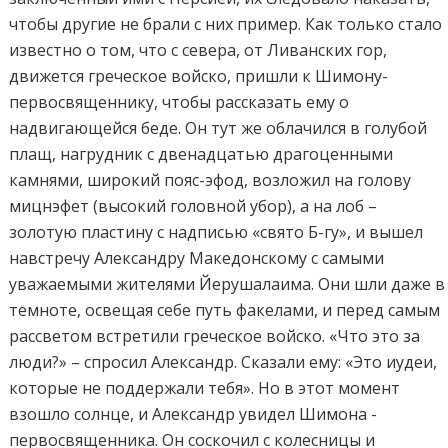
чтобы другие не брали с них пример. Как только стало
известно о том, что с севера, от Ливанских гор,
движется греческое войско, пришли к Шимону-
первосвященнику, чтобы рассказать ему о
надвигающейся беде. Он тут же облачился в голубой
плащ, нагрудник с двенадцатью драгоценными
камнями, широкий пояс-эфод, возложил на голову
мицнэфет (высокий головной убор), а на лоб –
золотую пластину с надписью «свято Б-гу», и вышел
навстречу Александру Македонскому с самыми
уважаемыми жителями Йерушалаима. Они шли даже в
темноте, освещая себе путь факелами, и перед самым
рассветом встретили греческое войско. «Что это за
люди?» – спросил Александр. Сказали ему: «Это иудеи,
которые не поддержали тебя». Но в этот момент
взошло солнце, и Александр увидел Шимона -
первосвященника. Он соскочил с колесницы и