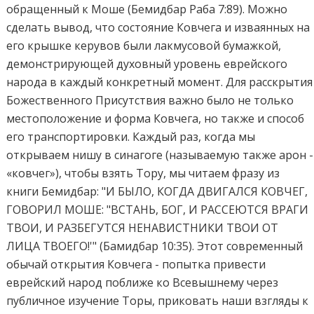
обращенный к Моше (Бемидбар Раба 7:89). Можно
сделать вывод, что состояние Ковчега и изваянных на
его крышке керувов были лакмусовой бумажкой,
демонстрирующей духовный уровень еврейского
народа в каждый конкретный момент. Для расскрытия
Божественного Присутствия важно было не только
местоположение и форма Ковчега, но также и способ
его транспортировки. Каждый раз, когда мы
открываем нишу в синагоге (называемую также арон -
«ковчег»), чтобы взять Тору, мы читаем фразу из
книги Бемидбар: "И БЫЛО, КОГДА ДВИГАЛСЯ КОВЧЕГ,
ГОВОРИЛ МОШЕ: "ВСТАНЬ, БОГ, И РАССЕЮТСЯ ВРАГИ
ТВОИ, И РАЗБЕГУТСЯ НЕНАВИСТНИКИ ТВОИ ОТ
ЛИЦА ТВОЕГО!'" (Бамидбар 10:35). Этот современный
обычай открытия Ковчега - попытка привести
еврейский народ поближе ко Всевышнему через
публичное изучение Торы, приковать наши взгляды к