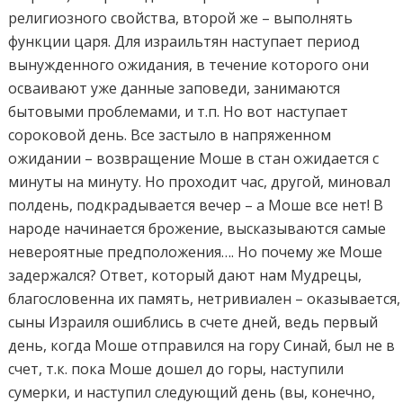
религиозного свойства, второй же – выполнять
функции царя. Для израильтян наступает период
вынужденного ожидания, в течение которого они
осваивают уже данные заповеди, занимаются
бытовыми проблемами, и т.п. Но вот наступает
сороковой день. Все застыло в напряженном
ожидании – возвращение Моше в стан ожидается с
минуты на минуту. Но проходит час, другой, миновал
полдень, подкрадывается вечер – а Моше все нет! В
народе начинается брожение, высказываются самые
невероятные предположения…. Но почему же Моше
задержался? Ответ, который дают нам Мудрецы,
благословенна их память, нетривиален – оказывается,
сыны Израиля ошиблись в счете дней, ведь первый
день, когда Моше отправился на гору Синай, был не в
счет, т.к. пока Моше дошел до горы, наступили
сумерки, и наступил следующий день (вы, конечно,