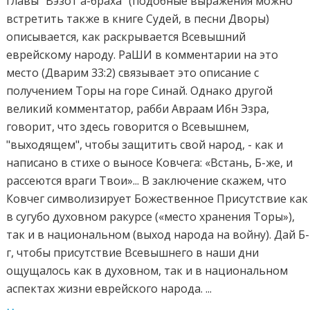
главы "Вэзот а-браха" (подобные выражения можно
встретить также в книге Судей, в песни Дворы)
описывается, как раскрывается Всевышний
еврейскому народу. РаШИ в комментарии на это
место (Дварим 33:2) связывает это описание с
получением Торы на горе Синай. Однако другой
великий комментатор, рабби Авраам Ибн Эзра,
говорит, что здесь говорится о Всевышнем,
"выходящем", чтобы защитить свой народ, - как и
написано в стихе о выносе Ковчега: «Встань, Б-же, и
рассеются враги Твои»... В заключение скажем, что
Ковчег символизирует Божественное Присутствие как
в сугубо духовном ракурсе («место хранения Торы»),
так и в национальном (выход народа на войну). Дай Б-
г, чтобы присутствие Всевышнего в наши дни
ощущалось как в духовном, так и в национальном
аспектах жизни еврейского народа. ...