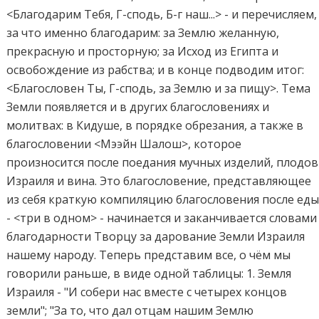
<Благодарим Тебя, Г-сподь, Б-г наш...> - и перечисляем,
за что именно благодарим: за Землю желанную,
прекрасную и просторную; за Исход из Египта и
освобождение из рабства; и в конце подводим итог:
<Благословен Ты, Г-сподь, за Землю и за пищу>. Тема
Земли появляется и в других благословениях и
молитвах: в Кидуше, в порядке обрезания, а также в
благословении <Мээйн Шалош>, которое
произносится после поедания мучных изделий, плодов
Израиля и вина. Это благословение, представляющее
из себя краткую компиляцию благословения после ед
- <три в одном> - начинается и заканчивается словами
благодарности Творцу за дарование Земли Израиля
нашему народу. Теперь представим все, о чём мы
говорили раньше, в виде одной таблицы: 1. Земля
Израиля - "И собери нас вместе с четырех концов
земли"; "За то, что дал отцам нашим Землю