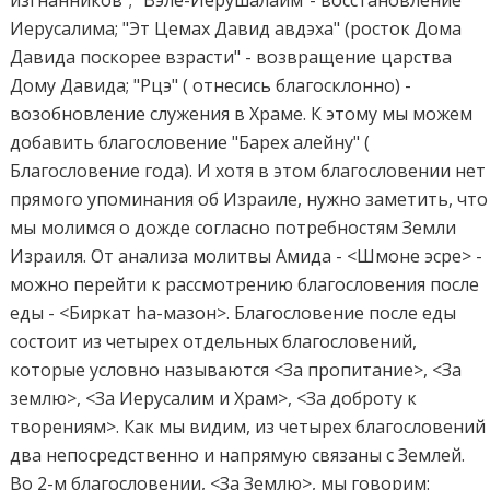
Иерусалима; "Эт Цемах Давид авдэха" (росток Дома
Давида поскорее взрасти" - возвращение царства
Дому Давида; "Рцэ" ( отнесись благосклонно) -
возобновление служения в Храме. К этому мы можем
добавить благословение "Барех алейну" (
Благословение года). И хотя в этом благословении нет
прямого упоминания об Израиле, нужно заметить, что
мы молимся о дожде согласно потребностям Земли
Израиля. От анализа молитвы Амида - <Шмоне эсре> -
можно перейти к рассмотрению благословения после
еды - <Биркат hа-мазон>. Благословение после еды
состоит из четырех отдельных благословений,
которые условно называются <За пропитание>, <За
землю>, <За Иерусалим и Храм>, <За доброту к
творениям>. Как мы видим, из четырех благословений
два непосредственно и напрямую связаны с Землей.
Во 2-м благословении, <За Землю>, мы говорим: