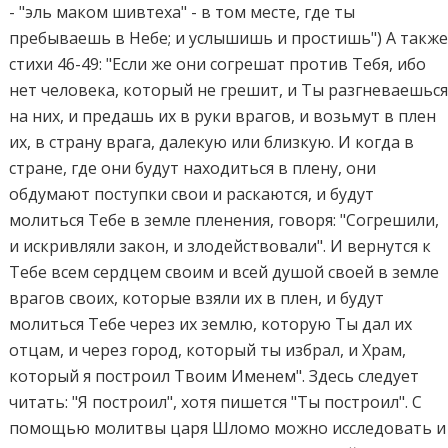
- "эль маком шивтеха" - в том месте, где ты
пребываешь в Небе; и услышишь и простишь") А такж
стихи 46-49: "Если же они согрешат против Тебя, ибо
нет человека, который не грешит, и Ты разгневаешьс
на них, и предашь их в руки врагов, и возьмут в плен
их, в страну врага, далекую или близкую. И когда в
стране, где они будут находиться в плену, они
обдумают поступки свои и раскаются, и будут
молиться Тебе в земле пленения, говоря: "Согрешили,
и искривляли закон, и злодействовали". И вернутся к
Тебе всем сердцем своим и всей душой своей в земле
врагов своих, которые взяли их в плен, и будут
молиться Тебе через их землю, которую Ты дал их
отцам, и через город, который ты избрал, и Храм,
который я построил Твоим Именем". Здесь следует
читать: "Я построил", хотя пишется "Ты построил". С
помощью молитвы царя Шломо можно исследовать и