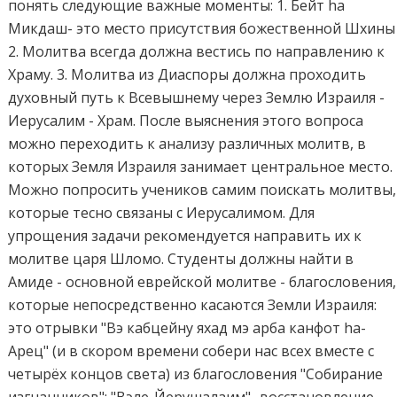
понять следующие важные моменты: 1. Бейт hа
Микдаш- это место присутствия божественной Шхины
2. Молитва всегда должна вестись по направлению к
Храму. 3. Молитва из Диаспоры должна проходить
духовный путь к Всевышнему через Землю Израиля -
Иерусалим - Храм. После выяснения этого вопроса
можно переходить к анализу различных молитв, в
которых Земля Израиля занимает центральное место.
Можно попросить учеников самим поискать молитвы,
которые тесно связаны с Иерусалимом. Для
упрощения задачи рекомендуется направить их к
молитве царя Шломо. Студенты должны найти в
Амиде - основной еврейской молитве - благословения,
которые непосредственно касаются Земли Израиля:
это отрывки "Вэ кабцейну яхад мэ арба канфот hа-
Арец" (и в скором времени собери нас всех вместе с
четырёх концов света) из благословения "Собирание
изгнанников"; "Вэле-Йерушалаим"- восстановление