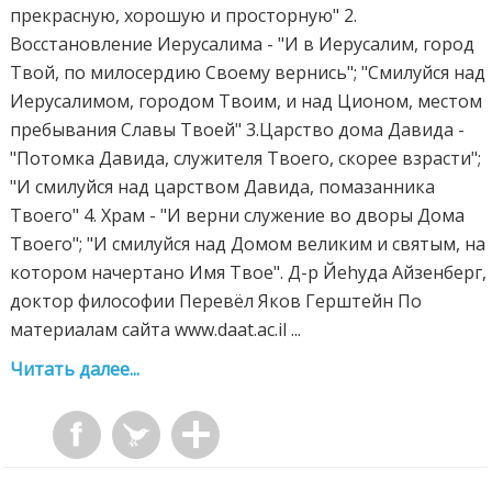
прекрасную, хорошую и просторную" 2.
Восстановление Иерусалима - "И в Иерусалим, город
Твой, по милосердию Своему вернись"; "Смилуйся над
Иерусалимом, городом Твоим, и над Ционом, местом
пребывания Славы Твоей" 3.Царство дома Давида -
"Потомка Давида, служителя Твоего, скорее взрасти";
"И смилуйся над царством Давида, помазанника
Твоего" 4. Храм - "И верни служение во дворы Дома
Твоего"; "И смилуйся над Домом великим и святым, на
котором начертано Имя Твое". Д-р Йеhуда Айзенберг,
доктор философии Перевёл Яков Герштейн По
материалам сайта www.daat.ac.il ...
Читать далее...