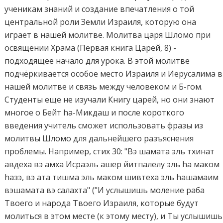
ученикам знаний и создание впечатления о той
центральной роли Земли Израиля, которую она
играет в нашей молитве. Молитва царя Шломо при
освящении Храма (Первая книга Царей, 8) -
подходящее начало для урока. В этой молитве
подчёркивается особое место Израиля и Иерусалима в
нашей молитве и связь между человеком и Б-гом.
Студенты еще не изучали Книгу царей, но они знают
многое о Бейт hа-Микдаш и после короткого
введения учитель сможет использовать фразы из
молитвы Шломо для дальнейшего разъяснения
проблемы. Например, стих 30: "Вэ шамата эль тхинат
авдеха вэ амха Исраэль ашер йитпалелу эль hа маком
hазэ, вэ ата тишма эль маком шивтеха эль hашамаим
вэшамата вэ салахта" ("И услышишь моление раба
Твоего и народа Твоего Израиля, которые будут
молиться в этом месте (к этому месту), и Ты услышишь