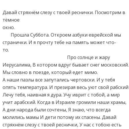
Давай стряхнём слезу с твоей реснички. Посмотрим в
тёмное
окно.
Прошла Суббота. Откроем азбуки еврейской мы
странички. И я прочту тебе на память может что-
то.
Про солнце и жару
Иерусалима, В котором вдруг бывает снег московский.
Мы словно в поезде, который едет мимо
А наши пазлы все запутались чертовски. И у тебя
опять температура. И презирая весь уют свой рабский
Лечу тебя, наивная я дура. Учу иврит с тобой, а мир
учит арабский. Когда в Израиле громили наши храмы,
А дни народа были сочтены, Я знаю, что всегда
молились мамы И дети потому их спасены. Давай
стряхнём слезу с твоей реснички, У нас с тобою есть