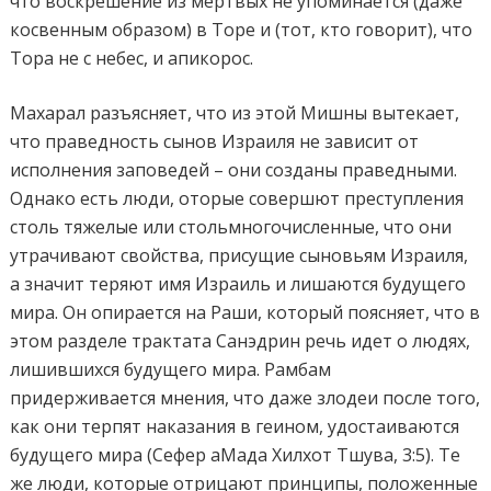
что воскрешение из мертвых не упоминается (даже
косвенным образом) в Торе и (тот, кто говорит), что
Тора не с небес, и апикорос.
Махарал разъясняет, что из этой Мишны вытекает,
что праведность сынов Израиля не зависит от
исполнения заповедей – они созданы праведными.
Однако есть люди, оторые совершют преступления
столь тяжелые или стольмногочисленные, что они
утрачивают свойства, присущие сыновьям Израиля,
а значит теряют имя Израиль и лишаются будущего
мира. Он опирается на Раши, который поясняет, что в
этом разделе трактата Санэдрин речь идет о людях,
лишившихся будущего мира. Рамбам
придерживается мнения, что даже злодеи после того,
как они терпят наказания в геином, удостаиваются
будущего мира (Сефер аМада Хилхот Тшува, 3:5). Те
же люди, которые отрицают принципы, положенные