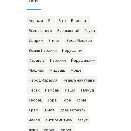
ТЭГИ
Авраам
Б-г
Б-га
Берешит
Всевышнего
Всевышний
Геула
Дварим
Египет
Зеев Мешков
Земля Израиля
Иерусалим
Израиль
Израиля
Йерушалаим
Машиах
Мидраш
Моше
Народ Израиля
Недельная глава
Песах
Рамбам
Раши
Талмуд
Творец
Тора
Торе
Торы
Храм
Шмот
Эрец Исраэль
Яаков
антисемитизм
галут
душа
евреи
еврей