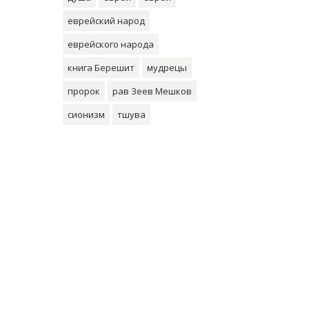
еврейский народ
еврейского народа
книга Берешит
мудрецы
пророк
рав Зеев Мешков
сионизм
тшува