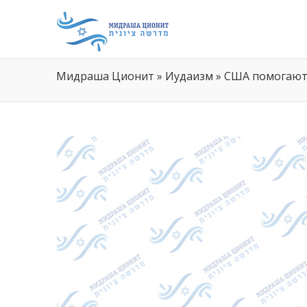
Мидраша Ционит
»
Иудаизм
»
США помогают