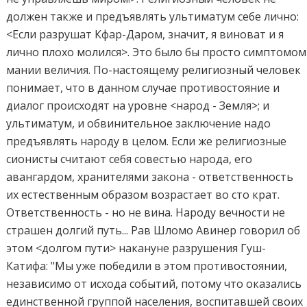
должен также и предъявлять ультиматум себе лично:
<Если разрушат Кфар-Даром, значит, я виноват и я
лично плохо молился>. Это было бы просто симптомом
мании величия. По-настоящему религиозный человек
понимает, что в данном случае противостояние и
диалог происходят на уровне <народ - Земля>; и
ультиматум, и обвинительное заключение надо
предъявлять народу в целом. Если же религиозные
сионисты считают себя совестью народа, его
авангардом, хранителями закона - ответственность
их естественным образом возрастает во сто крат.
Ответственность - но не вина. Народу вечности не
страшен долгий путь... Рав Шломо Авинер говорил об
этом <долгом пути> накануне разрушения Гуш-
Катифа: "Мы уже победили в этом противостоянии,
независимо от исхода событий, потому что оказались
единственной группой населения, воспитавшей своих