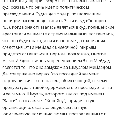
согласился (Сюрприз №4). Этти отказалась являться в
суд, сказав, что речь идет о политическом
преследовании. Судья дал ордер, позволяющий
полиции насильно доставить Этти в суд (Сюрприз
№5). Когда она отказалась являться в суд, полицейские
арестовали ее вместе с тремя малышами, постановив,
что она будет находиться в тюрьме до окончания
следствия! Этти Мейдад с 8-месячной Мирьям
придется оставаться в тюрьме, возможно, многие
месяцы! Единственным преступлением Этти Мейдад
является то, что она замужем за Шмуэлем Мейдадом.
Да, совершенно верно. Это последний элемент
сюрреалистического паззла, объясняющий, почему
прокуратура с такой одержимостью преследует Этти
и ее семью. Шмуэль, которого знают под именем
"Занги", возглавляет "Хонейну", юридическую
организацию, оказывающую бесплатную
юридическую помощью людям, пострадавшим от