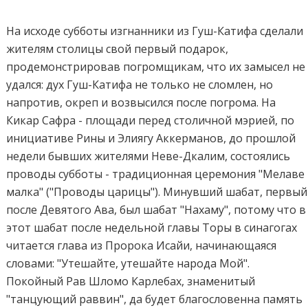
На исходе субботы изгнанники из Гуш-Катифа сделали
жителям столицы свой первый подарок,
продемонстрировав погромщикам, что их замысел не
удался: дух Гуш-Катифа не только не сломлен, но
напротив, окреп и возвысился после погрома. На
Кикар Сафра - площади перед столичной мэрией, по
инициативе Рины и Элиягу Аккерманов, до прошлой
недели бывших жителями Неве-Дкалим, состоялись
проводы субботы - традиционная церемония "Мелаве
малка" ("Проводы царицы"). Минувший шабат, первый
после Девятого Ава, был шабат "Нахаму", потому что в
этот шабат после недельной главы Торы в синагогах
читается глава из Пророка Исайи, начинающаяся
словами: "Утешайте, утешайте народа Мой".
Покойный Рав Шломо Карлебах, знаменитый
"танцующий раввин", да будет благословенна память