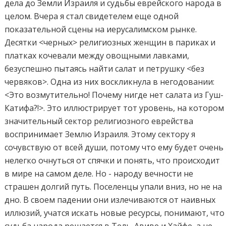
дела до Земли Израиля и судьбы еврейского народа в
целом. Вчера я стал свидетелем еще одной
показательной сцены на иерусалимском рынке.
Десятки <черных> религиозных женщин в париках и
платках кочевали между овощными лавками,
безуспешно пытаясь найти салат и петрушку <без
червяков>. Одна из них воскликнула в негодовании:
<Это возмутительно! Почему нигде нет салата из Гуш-
Катифа?!>. Это иллюстрирует тот уровень, на котором
значительный сектор религиозного еврейства
воспринимает Землю Израиля. Этому сектору я
сочувствую от всей души, потому что ему будет очень
нелегко очнуться от спячки и понять, что происходит
в мире на самом деле. Но - народу вечности не
страшен долгий путь. Поселенцы упали вниз, но не на
дно. В своем падении они излечиваются от наивных
иллюзий, учатся искать новые ресурсы, понимают, что
судьба народа решается в Тель-Авиве и Хайфе, а не