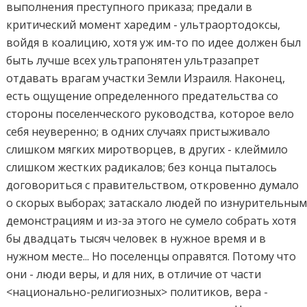
выполнения преступного приказа; предали в
критический момент харедим - ультраортодоксы,
войдя в коалицию, хотя уж им-то по идее должен был
быть лучше всех ультрапонятен ультразапрет
отдавать врагам участки Земли Израиля. Наконец,
есть ощущение определенного предательства со
стороны поселенческого руководства, которое вело
себя неуверенно; в одних случаях пристыживало
слишком мягких миротворцев, в других - клеймило
слишком жестких радикалов; без конца пыталось
договориться с правительством, откровенно думало
о скорых выборах; затаскало людей по изнурительны
демонстрациям и из-за этого не сумело собрать хотя
бы двадцать тысяч человек в нужное время и в
нужном месте... Но поселенцы оправятся. Потому что
они - люди веры, и для них, в отличие от части
<национально-религиозных> политиков, вера -