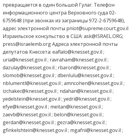
превращается в один большой Гулаг. Телефон
информационного центра Верховного суда 02-
6759648 (при звонках из заграницы 972-2-6759648),
адрес электронной почты pniot@supreme.court.gov.il
Израильское консульство в США: ask@ISRAEL.ORG;
press@israelemb.org Адреса электронной почты
депутатов Кнессета: eaflalo@knesset.gov.il ;
uria@knesset.gov.il ; ravraham@knesset.gov.il ;
dazulay@knesset.gov.il ; rbaron@knesset.gov.il ;
slomob@knesset.gov.il ; dbenlulu@knesset.gov.il ;
nblumentl@knesset.gov.il ; amncohen@knesset.gov.il ;
izchakec@knesset.gov.il ; ndahan@knesset.gov.il ;
yedelstein@knesset.gov.il ; yedri@knesset.gov.il ;
efye@knesset.gov.il ; meitan@knesset.gov.il ;
zaevb@knesset.gov.il ; belon@knesset.gov.il ;
gerdan@knesset.gov.il ; gezra@knesset.gov.il ;
gfinkelshtein@knesset.gov.il ; mgafni@knesset.gov.il ;