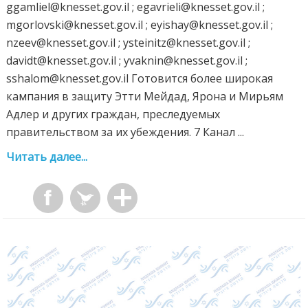
ggamliel@knesset.gov.il ; egavrieli@knesset.gov.il ;
mgorlovski@knesset.gov.il ; eyishay@knesset.gov.il ;
nzeev@knesset.gov.il ; ysteinitz@knesset.gov.il ;
davidt@knesset.gov.il ; yvaknin@knesset.gov.il ;
sshalom@knesset.gov.il Готовится более широкая
кампания в защиту Этти Мейдад, Ярона и Мирьям
Адлер и других граждан, преследуемых
правительством за их убеждения. 7 Канал ...
Читать далее...