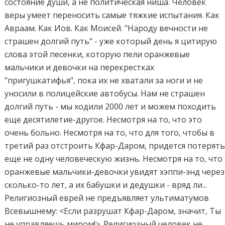
состояние души, а не политическая ниша. Человек
веры умеет переносить самые тяжкие испытания. Как
Авраам. Как Иов. Как Моисей. "Народу вечности не
страшен долгий путь" - уже который день я цитирую
слова этой песенки, которую пели оранжевые
мальчики и девочки на перекрестках
"пригушкатифья", пока их не хватали за ноги и не
уносили в полицейские автобусы. Нам не страшен
долгий путь - мы ходили 2000 лет и можем походить
еще десятилетие-другое. Несмотря на то, что это
очень больно. Несмотря на то, что для того, чтобы в
третий раз отстроить Кфар-Даром, придется потерят
еще не одну человеческую жизнь. Несмотря на то, что
оранжевые мальчики-девочки увидят хэппи-энд через
сколько-то лет, а их бабушки и дедушки - вряд ли...
Религиозный еврей не предъявляет ультиматумов
Всевышнему: <Если разрушат Кфар-Даром, значит, Ты
не управляешь миром!>. Религиозный человек не