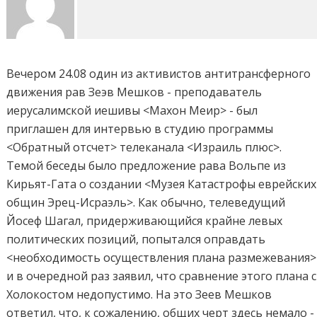
Вечером 24.08 один из активистов антитрансферного
движения рав Зеэв Мешков - преподаватель
иерусалимской иешивы <Махон Меир> - был
приглашен для интервью в студию программы
<Обратный отсчет> телеканала <Израиль плюс>.
Темой беседы было предложение рава Вольпе из
Кирьят-Гата о создании <Музея Катастрофы еврейских
общин Эрец-Исраэль>. Как обычно, телеведущий
Йосеф Шагал, придерживающийся крайне левых
политических позиций, попытался оправдать
<необходимость осуществления плана размежевания>
и в очередной раз заявил, что сравнение этого плана с
Холокостом недопустимо. На это Зеев Мешков
ответил, что, к сожалению, общих черт здесь немало -