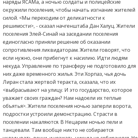
наряды ЯСАМа, а ночью солдаты и полицейские
окружили поселения, чтобы начать изгнание жителей
силой. <Мы переходим от деликатности к
решимости>, - сказал начгенштаба Дан Халуц. Жители
поселения Элей-Синай на заседании поселения
единогласно приняли решение об оказании
сопротивления ликвидаторам. Жители говорят, что
если нужно, они прибегнут к насилию. Идти людям
некуда. Управление по трансферу не подготовило для
них даже временного жилья. Эти Хорпаз, чья дочь
Лиран стала жертвой теракта, сказала, что их
<выбрасывают на улицу. И это государство, которое
уважает своих граждан? Нам надоели их теплые
объятья>. Жители поселения ночью заперли ворота,
подростки устроили демонстрацию. Страсти в
поселении накаляются. В Нецарим ночью пели и
танцевали. Там вообще никто не собирается
укладывать вещи, и уезжать никуда не собираются. Не