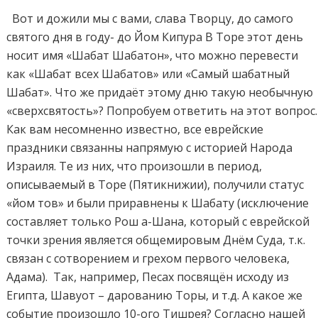
Вот и дожили мы с вами, слава Творцу, до самого
святого дня в году- до Йом Кипура В Торе этот день
носит имя «Шабат Шабатон», что можно перевести
как «Шабат всех Шабатов» или «Самый шабатный
Шабат». Что же придаёт этому дню такую необычную
«сверхсвятость»? Попробуем ответить на этот вопрос.
Как вам несомненно известно, все еврейские
праздники связанны напрямую с историей Народа
Израиля. Те из них, что произошли в период,
описываемый в Торе (Пятикнижии), получили статус
«йом тов» и были приравнены к Шабату (исключение
составляет только Рош а-Шана, который с еврейской
точки зрения является общемировым Днём Суда, т.к.
связан с сотворением и грехом первого человека,
Адама). Так, например, Песах посвящён исходу из
Египта, Шавуот – дарованию Торы, и т.д. А какое же
событие произошло 10-ого Тишрея? Согласно нашей