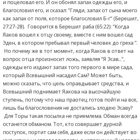
и поцеловал его. И он обонял запах одежды его, и
благословил его, и сказал: "Гляди, запах от сына моего
как запах от поля, которое благословил Б-г" (Берешит,
27:27-28). Говорится в Берешит раба (65:22): "Когда
Яаков вошел к отцу своему, вместе с ним вошел сад
Эден, в котором пребывал первый человек до греха ".
Но почему же в тот момент, когда Яаков в ответ на
вопрос отца произносит ложь, заявляя "Я Эсав...",
одежды его издают запах того первого в мире сада,
который Всевышний насадил Сам? Может быть,
можно сказать, что цель оправдывает средства, и
Всевышний поднимает Яакова на высочайшую
ступень, потому что наш праотец готов пойти на все,
лишь бы благословения не достались злодею Эсаву?
Для Торы такая посылка не приемлема. Обман всегда
останется обманом. Тот, кто совершает дурной
поступок, портит сам себя, даже если он действует во