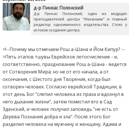
д-р Пинхас Полонский
Д-р Пинхас Полонский, один из ведущих
преподавателей центра "Маханаим" и главный
редактор одноименного издательства. Стоял у
истоков создания центра.
<!--Почему мы отмечаем Рош а-Шана и Йом Кипур? --
>Пять этапов тшувы Еврейское летосчисление - и,
соответственно, празднование Рош а-Шана - ведется
от Сотворения Мира; но не от его начала, а от
окончания, с Шестого дня Творения, когда был
сотворен человек. Согласно еврейской Традиции, в
этот день Бог "слепил человека из праха и вдохнул в
него дыхание жизни", затем поместил его в Сад
Эденский, и человек получил заповедь "не есть от
Дерева Познания добра и зла". После этого Бог
разделил человека на мужчину и женщину, Адама и