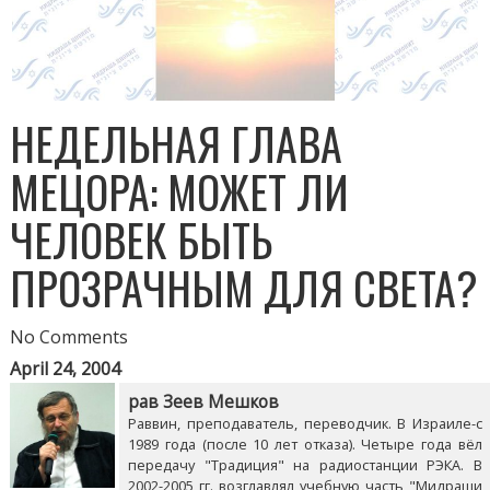
НЕДЕЛЬНАЯ ГЛАВА
МЕЦОРА: МОЖЕТ ЛИ
ЧЕЛОВЕК БЫТЬ
ПРОЗРАЧНЫМ ДЛЯ СВЕТА?
No Comments
April 24, 2004
рав Зеев Мешков
Раввин, преподаватель, переводчик. В Израиле-с
1989 года (после 10 лет отказа). Четыре года вёл
передачу "Традиция" на радиостанции РЭКА. В
2002-2005 гг. возглавлял учебную часть "Мидраши