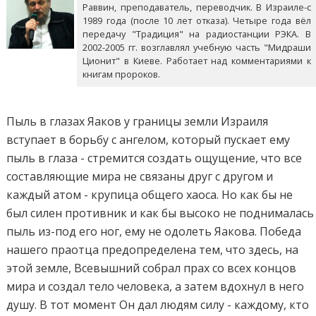
Раввин, преподаватель, переводчик. В Израиле-с
1989 года (после 10 лет отказа). Четыре года вёл
передачу "Традиция" на радиостанции РЭКА. В
2002-2005 гг. возглавлял учебную часть "Мидраши
Ционит" в Киеве. Работает над комментариями к
книгам пророков.
Пыль в глазах Яаков у границы земли Израиля
вступает в борьбу с ангелом, который пускает ему
пыль в глаза - стремится создать ощущение, что все
составляющие мира не связаны друг с другом и
каждый атом - крупица общего хаоса. Но как бы не
был силен противник и как бы высоко не поднималась
пыль из-под его ног, ему не одолеть Яакова. Победа
нашего праотца предопределена тем, что здесь, на
этой земле, Всевышний собрал прах со всех концов
мира и создал тело человека, а затем вдохнул в него
душу. В тот момент Он дал людям силу - каждому, кто