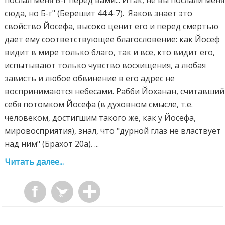
послал меня Б-г перед вами... Итак, не вы послали меня
сюда, но Б-г" (Берешит 44:4-7). Яаков знает это
свойство Йосефа, высоко ценит его и перед смертью
дает ему соответствующее благословение: как Йосеф
видит в мире только благо, так и все, кто видит его,
испытывают только чувство восхищения, а любая
зависть и любое обвинение в его адрес не
воспринимаются небесами. Рабби Йоханан, считавший
себя потомком Йосефа (в духовном смысле, т.е.
человеком, достигшим такого же, как у Йосефа,
мировосприятия), знал, что "дурной глаз не властвует
над ним" (Брахот 20а). ...
Читать далее...