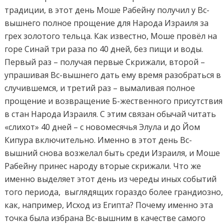
традиции, в этот день Моше Рабейну получил у Вс-
вышнего полное прощение для Народа Израиля за
грех золотого тельца. Как известно, Моше провёл на
горе Синай три раза по 40 дней, без пищи и воды.
Первый раз – получая первые Скрижали, второй –
упрашивая Вс-вышнего дать ему время разобраться в
случившемся, и третий раз – вымаливая полное
прощение и возвращение Б-жественного присутствия
в стан Народа Израиля. С этим связан обычай читать
«слихот» 40 дней – с новомесячья Элула и до Йом
Кипура включительно. Именно в этот день Вс-
вышний снова возжелал быть среди Израиля, и Моше
Рабейну принес народу вторые скрижали. Что же
именно выделяет этот день из череды иных событий
того периода, выглядящих гораздо более грандиозно,
как, например, Исход из Египта? Почему именно эта
точка была избрана Вс-вышним в качестве самого