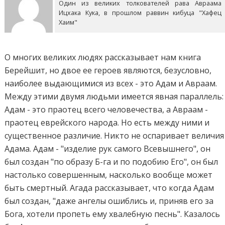
Один из великих толкователей рава Авраама
Ицхака Кука, в прошлом раввин кибуца "Хафец
Хаим"
О многих великих людях рассказывает нам книга
Берейшит, но двое ее героев являются, безусловно,
наиболее выдающимися из всех - это Адам и Авраам.
Между этими двумя людьми имеется явная параллель:
Адам - это праотец всего человечества, а Авраам -
праотец еврейского народа. Но есть между ними и
существенное различие. Никто не оспаривает величия
Адама. Адам - "изделие рyк самого Всевышнего", он
был создан "по образу Б-га и по подобию Его", он был
настолько совершенным, насколько вообще может
быть смертный. Агада рассказывает, что когда Адам
был создан, "даже ангелы ошиблись и, приняв его за
Бога, xотели пропеть емy хвалебную песнь". Казалось