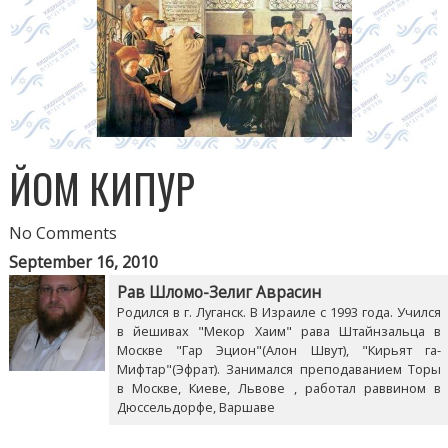
ЙОМ КИПУР
No Comments
September 16, 2010
Рав Шломо-Зелиг Аврасин
Родился в г. Луганск. В Израиле с 1993 года. Учился
в йешивах "Мекор Хаим" рава Штайнзальца в
Москве "Гар Эцион"(Алон Швут), "Кирьят га-
Мифтар"(Эфрат). Занимался преподаванием Торы
в Москве, Киеве, Львове , работал раввином в
Дюссельдорфе, Варшаве