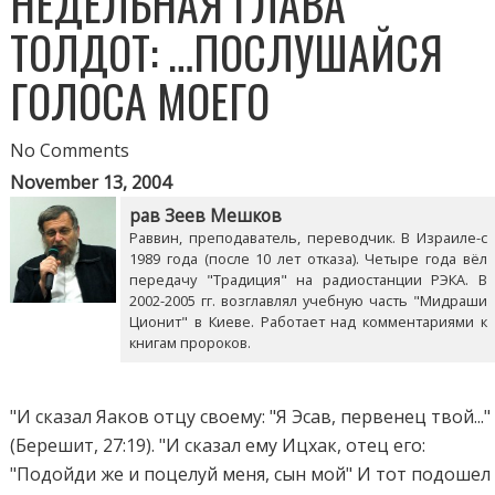
НЕДЕЛЬНАЯ ГЛАВА
ТОЛДОТ: …ПОСЛУШАЙСЯ
ГОЛОСА МОЕГО
No Comments
November 13, 2004
рав Зеев Мешков
Раввин, преподаватель, переводчик. В Израиле-с
1989 года (после 10 лет отказа). Четыре года вёл
передачу "Традиция" на радиостанции РЭКА. В
2002-2005 гг. возглавлял учебную часть "Мидраши
Ционит" в Киеве. Работает над комментариями к
книгам пророков.
"И сказал Яаков отцу своему: "Я Эсав, первенец твой..."
(Берешит, 27:19). "И сказал ему Ицхак, отец его:
"Подойди же и поцелуй меня, сын мой" И тот подошел