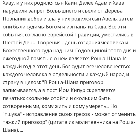
Хаву, и у них родился сын Каин. Далее Адам и Хава
нарушили запрет Всевышнего и съели от Дерева
Познания добра и зла; у них родился сын Авель; затем
они были судимы Богом и изгнаны из Сада. Все эти
события, согласно еврейской Традиции, уместились в
Шестой День Творения - день создания человека и
Божественного суда над ним. Годовщиной этого дня и
ежегодной памятью о нем является Рош а-Шана. И
каждый год в этот день Бог судит все человечество:
каждого человека в отдельности и каждый народ и
страну в целом: "В Рош а-Шана приговор
записывается, а в пост Йом Кипур скрепляется
печатью: скольким отойти и скольким быть
сотворенными, кому жить и кому умереть... Но
"тшува" - исправление своих грехов - может отменить
тяжкий приговор" (цитата из молитвенника на Рош а-
Шана). ...