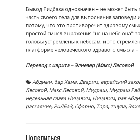
Вывод Ридбаза однозначен – не может быть т
часть своего тела для выполнения заповеди ил
потому, что это противоречит здравому смы
простой смысл выражения "не на небе она": з
головы устремлены к небесам, и это стремле
платформе человеческого здравого смысла – и
Перевод с иврита – Элиезер (Макс) Лесовой
Абдими
,
бар Хама
,
Дварим
,
еврейский зако
Лесовой
,
Макс Лесовой
,
Мидраш
,
Мидраш Раб
недельная глава Ницавим
,
Ницавим
,
рав Абди
раскаяние
,
РиДБаЗ
,
Сфорно
,
Тора
,
тшува
,
Элие
Поделиться