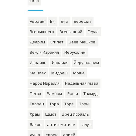
ТЭГИ
Авраам
Б-г
Б-га
Берешит
Всевышнего
Всевышний
Геула
Дварим
Египет
Зеев Мешков
Земля Израиля
Иерусалим
Израиль
Израиля
Йерушалаим
Машиах
Мидраш
Моше
Народ Израиля
Недельная глава
Песах
Рамбам
Раши
Талмуд
Творец
Тора
Торе
Торы
Храм
Шмот
Эрец Исраэль
Яаков
антисемитизм
галут
душа
евреи
еврей