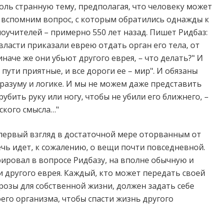
оль странную тему, предполагая, что человеку может
 вспомним вопрос, с которым обратились однажды к
ноучителей – примерно 550 лет назад. Пишет Ридбаз:
власти приказали еврею отдать орган его тела, от
иначе же они убьют другого еврея, – что делать?" И
– пути приятные, и все дороги ее – мир". И обязаны
разуму и логике. И мы не можем даже представить
рубить руку или ногу, чтобы не убили его ближнего, –
ского смысла…"
 первый взгляд в достаточной мере оторванным от
ечь идет, к сожалению, о вещи почти повседневной.
ировал в вопросе Ридбазу, на вполне обычную и
и другого еврея. Каждый, кто может передать своей
угрозы для собственной жизни, должен задать себе
оего организма, чтобы спасти жизнь другого