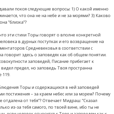
давали покоя следующие вопросы: 1) О какой именно
инается, что она не на небе и не за морями? 3) Каково
она "близка"?
 что эти стихи Торы говорят о вполне конкретной
человека в дурных поступках и его возвращение на
мментаторов Средневековья в соответствии с
 говорит здесь о заповедях как об общем понятии.
 совокупности заповедей, Писание прибегает к
 видел предел, но заповедь Твоя пространна
 119.
блюдения Торы и содержащихся в ней заповедей
ми постижения – за краем небес или за морем? Почему
не отдалена от тебя"? Отвечает Мидраш: "Сказал
лько из-за тебя самого, по твоей вине, ибо ты не
шу, если человек относится к Торе и заповедям как к