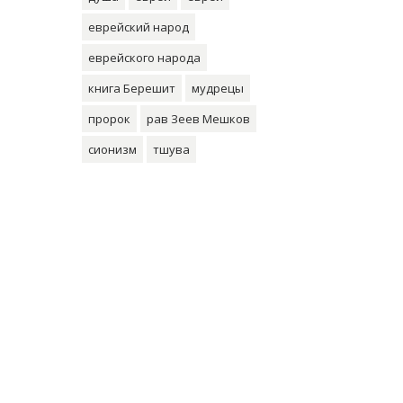
еврейский народ
еврейского народа
книга Берешит
мудрецы
пророк
рав Зеев Мешков
сионизм
тшува