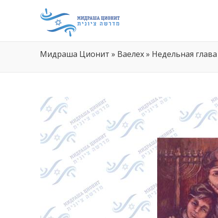
Мидраша Ционит
»
Ваелех
»
Недельная глава