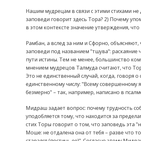
Нашим мудрецам в связи с этими стихами не 
заповеди говорит здесь Тора? 2) Почему упом
в этом контексте значение утверждения, что 
Рамбан, а вслед за ним и Сфорно, объясняют,
заповеди под названием "тшува": раскаяние 
пути истины. Тем не менее, большинство ко
мнением мудрецов Талмуда считают, что Тора
Это не единственный случай, когда, говоря о
единственному числу: "Всему совершенному я
безмерно" – так, например, написано в псалме
Мидраш задает вопрос: почему трудность со
уподобляется тому, что находится за предела
стих Торы говорит о том, что заповедь эта "
Моше: не отдалена она от тебя – разве что то
старался (постичь ее)". Согласно этому Мидра