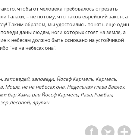
акого, чтобы от человека требовалось отрезать
и Галахи, – не потому, что таков еврейский закон, а
слу! Таким образом, мы удостоились понять еще один
аповеди даны людям, ноги которых стоят на земле, а
ние к небесам должно быть основано на устойчивой
бо "не на небесах она".
н
,
заповедей
,
заповеди
,
Йосеф Кармель
,
Кармель
,
а
,
Моше
,
не на небесах она
,
Недельная глава Ваелех
,
ми бар Хама
,
рав Йосеф Кармель
,
Рава
,
Рамбан
,
зер Лесовой
,
Эрувин