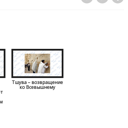
Тшува – возвращение
ко Всевышнему
ет
ам