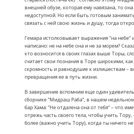
внешней обузе, которая ему навязана, то она
недоступной. Но если быть готовым занимать
связать с ней свою жизнь и душу, тогда откро
Гемара истолковывает выражения "на небе" 
написано: не на небе она и не за морем? Сказа
кто возносится в своих глазах выше Торы, сло
считает свои познания в Торе широкими, ка
скромность и равнодушие к излишествам – в
превращения ее в путь жизни.
В завершение вспомним еще один удивитель
сборнике "Мидраш Раба", в нашем недельном 
бар Хама: "Не отдалена она от тебя" – что им
отрежь часть своего тела, чтобы учить Тору, 
более (важно учить Тору), когда ты ничего не