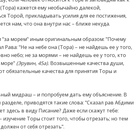
 (Тора) кажется ему необычайно далекой,
ся Торой, прикладывать усилия для ее постижения,
ется нам, что она внутри нас – ближе некуда.
и "за морем" иным оригинальным образом: "Почему
л Рава: "Не на небе она (Тора) – не найдешь ее у того,
вно небо; не за морями – не найдешь ее у того, кто
к море"
(Эрувин, 45а).
Возвышенные качества души,
от обязательные качества для принятия Торы и
ный мидраш – и попробуем дать ему объяснение. В
разделе, приводятся такие слова: "Сказал рав Абдими
еет здесь в виду Писание? Даже если скажут тебе:
– изучение Торы стоит того, чтобы отрезать; но тем
 должен от себя отрезать".