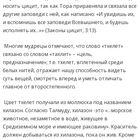
носить цицит, так как Тора приравняла и связала все
другие заповеди с ней, как написано: «И увидишь их,
и вспомнишь все заповеди Всевышнего, и будешь
исполнять их…»» (Законы цицит, 3:13).
Многие мудрецы отмечают, что слово «тхелет»
связано со словом «тахлит» – «цель,
предназначение»; т.е. тхелет, вплетенный среди
белых нитей, отражает нашу способность видеть
суть вещей, смотреть вперед и уметь отличать
главное от второстепенного.
Цвет тхелет получали из моллюска под названием
хилазон. Согласно Талмуду, хилазон -это «…морское
животное, незаметное в воде, живущее в
Средиземном море и имеющее раковину». Краситель
должен добываться из хилазона, пока он жив. Кроме