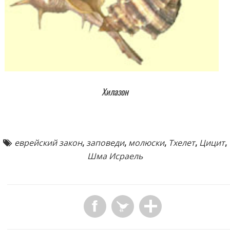
Хилазон
еврейский закон
,
заповеди
,
молюски
,
Тхелет
,
Цицит
,
Шма Исраель