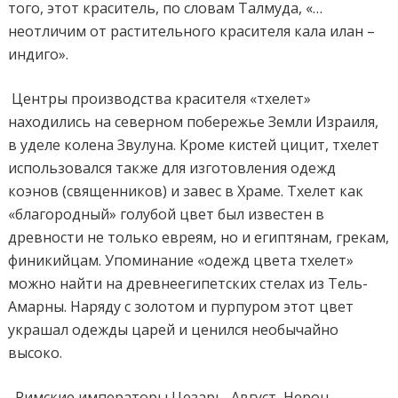
того, этот краситель, по словам Талмуда, «…
неотличим от растительного красителя кала илан –
индиго».
Центры производства красителя «тхелет»
находились на северном побережье Земли Израиля,
в уделе колена Звулуна. Кроме кистей цицит, тхелет
использовался также для изготовления одежд
коэнов (священников) и завес в Храме. Тхелет как
«благородный» голубой цвет был известен в
древности не только евреям, но и египтянам, грекам,
финикийцам. Упоминание «одежд цвета тхелет»
можно найти на древнеегипетских стелах из Тель-
Амарны. Наряду с золотом и пурпуром этот цвет
украшал одежды царей и ценился необычайно
высоко.
Римские императоры Цезарь, Август, Нерон