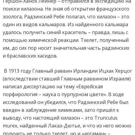
Гершон-Ханох Лейнер – отправился в экспедицию на
поиски хилазона. Не зная об открытии французского
зоолога, Радзинский Ребе полагал, что хилазон – это
один из видов кальмаров. Из найденного кальмара
удалось получить синий краситель – правда, лишь с
помощью химической реакции. Тхелет, полученный
им, до сих пор носит значительная часть радзинских
и браславских хасидов.
В 1913 году Главный раввин Ирландии Ицхак Херцог
(впоследствии ставший Главным раввином Израиля)
написал диссертацию на тему «Еврейская
порфирология – наука о пурпурном цвете». В ходе
исследований он убедился, что Радзинский Ребе был
введен в заблуждение химиками, зато пришёл к
выводу, что настоящий хилазон – это Trunculus
murex, найденный Лаказ-Дютье, и что из него можно
получить не только тхелет, но и «аргаман» –