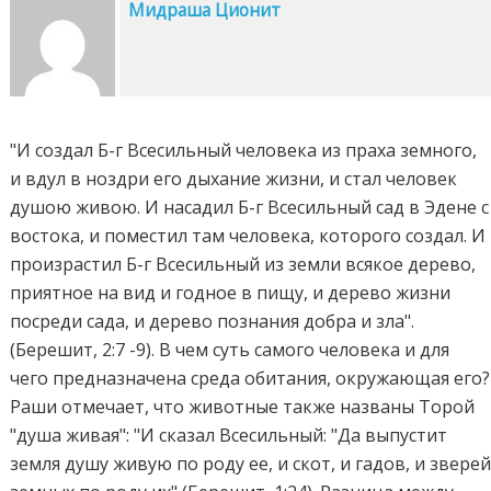
Мидраша Ционит
"И создал Б-г Всесильный человека из праха земного,
и вдул в ноздри его дыхание жизни, и стал человек
душою живою. И насадил Б-г Всесильный сад в Эдене с
востока, и поместил там человека, которого создал. И
произрастил Б-г Всесильный из земли всякое дерево,
приятное на вид и годное в пищу, и дерево жизни
посреди сада, и дерево познания добра и зла".
(Берешит, 2:7 -9). В чем суть самого человека и для
чего предназначена среда обитания, окружающая его?
Раши отмечает, что животные также названы Торой
"душа живая": "И сказал Всесильный: "Да выпустит
земля душу живую по роду ее, и скот, и гадов, и звере