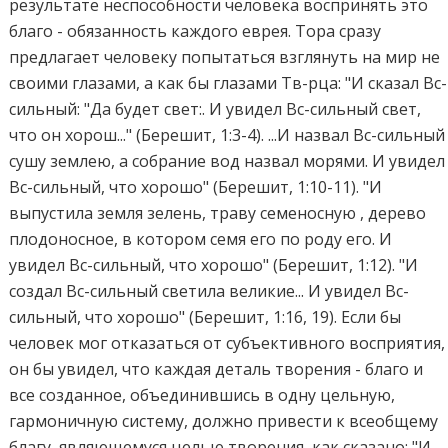
результате неспособности человека воспринять это
благо - обязанность каждого еврея. Тора сразу
предлагает человеку попытаться взглянуть на мир не
своими глазами, а как бы глазами Тв-рца: "И сказал Вс-
сильный: "Да будет свет:. И увидел Вс-сильный свет,
что он хорош..." (Берешит, 1:3-4). ...И назвал Вс-сильный
сушу землею, а собрание вод назвал морями. И увидел
Вс-сильный, что хорошо" (Берешит, 1:10-11). "И
выпустила земля зелень, траву семеносную , дерево
плодоносное, в котором семя его по роду его. И
увидел Вс-сильный, что хорошо" (Берешит, 1:12). "И
создал Вс-сильный светила великие... И увидел Вс-
сильный, что хорошо" (Берешит, 1:16, 19). Если бы
человек мог отказаться от субъективного восприятия,
он бы увидел, что каждая деталь творения - благо и
все созданное, объединившись в одну цельную,
гармоничную систему, должно привести к всеобщему
благу, являющемуся целью творения, как сказано: "И