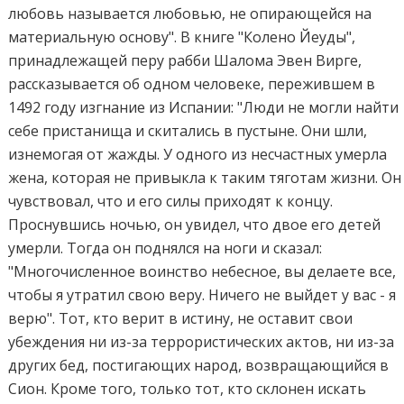
любовь называется любовью, не опирающейся на
материальную основу". В книге "Колено Йеуды",
принадлежащей перу рабби Шалома Эвен Вирге,
рассказывается об одном человеке, пережившем в
1492 году изгнание из Испании: "Люди не могли найти
себе пристанища и скитались в пустыне. Они шли,
изнемогая от жажды. У одного из несчастных умерла
жена, которая не привыкла к таким тяготам жизни. Он
чувствовал, что и его силы приходят к концу.
Проснувшись ночью, он увидел, что двое его детей
умерли. Тогда он поднялся на ноги и сказал:
"Многочисленное воинство небесное, вы делаете все,
чтобы я утратил свою веру. Ничего не выйдет у вас - я
верю". Тот, кто верит в истину, не оставит свои
убеждения ни из-за террористических актов, ни из-за
других бед, постигающих народ, возвращающийся в
Сион. Кроме того, только тот, кто склонен искать