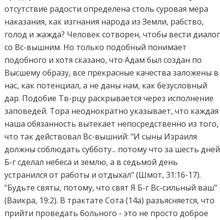
отсутствие радости определена столь суровая мера
наказания, как изгнания народа из Земли, рабство,
голод и жажда? Человек сотворен, чтобы вести диало
со Вс-вышним. Но только подобный понимает
подобного и хотя сказано, что Адам был создан по
Высшему образу, все прекрасные качества заложены в
нас, как потенциал, а не даны нам, как безусловный
дар. Подобие Тв-рцу раскрывается через исполнение
заповедей. Тора неоднократно указывает, что каждая
наша обязанность вытекает непосредственно из того,
что так действовал Вс-вышний: "И сыны Израиля
должны соблюдать субботу... потому что за шесть дне
Б-г сделал небеса и землю, а в седьмой день
устранился от работы и отдыхал" (Шмот, 31:16-17).
"Будьте святы, потому, что свят Я Б-г Вс-сильный ваш"
(Ваикра, 19:2). В трактате Сота (14а) разъясняется, что
прийти проведать больного - это не просто доброе