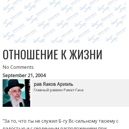
ОТНОШЕНИЕ К ЖИЗНИ
No Comments
September 21, 2004
рав Яаков Ариэль
Главный раввин Рамат-Гана
"За то, что ты не служил Б-гу Вс-сильному твоему с
радостью и с сердечным расположением при