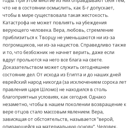
годы. При этом многие из них оправдывают себя тем,
что не в состоянии осмыслить, как Б-г допускает,
чтобы в мире существовала такая жестокость.
Катастрофа не может повлиять на убеждения
верующего человека. Вера, любовь, стремление
приблизиться к Творцу не уменьшаются ни из-за
погромщиков, ни из-за нацистов. Справедливо также
и то, что безбожник не начнет верить, даже если
вдруг прольются на него все блага на свете.
Доказательством может служить сегодняшнее
состояние дел. От исхода из Египта и до наших дней
еврейский народ никогда (за исключением сорока лет
правления царя Шломо) не находился в столь
благоприятных условиях, как сегодня. Однако
незаметно, чтобы в нашем поколении возвращение к
вере отцов стало массовым явлением. Вера,
зависящая от обстоятельств, называется "верой,
опирающейся на материальную основу". Человек,