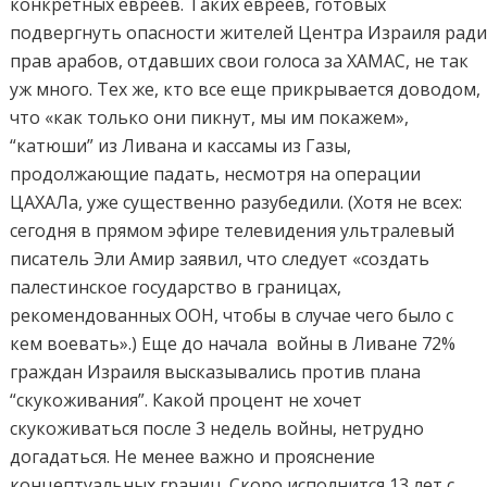
конкретных евреев. Таких евреев, готовых
подвергнуть опасности жителей Центра Израиля рад
прав арабов, отдавших свои голоса за ХАМАС, не так
уж много. Тех же, кто все еще прикрывается доводом,
что «как только они пикнут, мы им покажем»,
“катюши” из Ливана и кассамы из Газы,
продолжающие падать, несмотря на операции
ЦАХАЛа, уже существенно разубедили. (Хотя не всех:
сегодня в прямом эфире телевидения ультралевый
писатель Эли Амир заявил, что следует «создать
палестинское государство в границах,
рекомендованных ООН, чтобы в случае чего было с
кем воевать».) Еще до начала войны в Ливане 72%
граждан Израиля высказывались против плана
“скукоживания”. Какой процент не хочет
скукоживаться после 3 недель войны, нетрудно
догадаться. Не менее важно и прояснение
концептуальных границ. Скоро исполнится 13 лет с