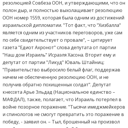
резолюцией Совбеза ООН, и утверждающими, что он
полон дыр, и полностью выхолащивает резолюцию
ООН номер 1559, которая была одним из достижений
израильской дипломатии. "Тот факт, что "Хизбалла"
является одним из участников переговоров, уже сам
по себе свидетельствует о провале", – цитирует
газета "Едиот Ахронот" слова депутата от партии
"Наш дом Израиль" Исраэля Хасона. Вторит ему и
депутат от партии "Ликуд" Юваль Штайниц:
"Правительство выбросило белый флаг, поддержав
ничем не обеспеченную резолюцию ООН, и не
получив обратно похищенных солдат". Депутат
кнессета Арье Эльдад (Национальное единство –
МАФДАЛ), также, полагает, что Израиль потерпел в
войне позорное поражение. "Тысячи имеджмейкеров
и спинологов не смогут превратить это поражение в
победу, - заявил он. – Тыл, брошенный на произвол