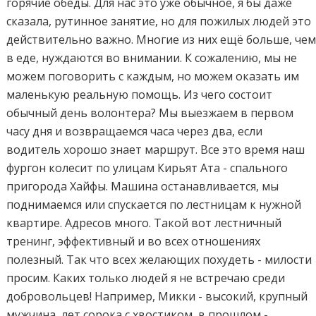
горячие обеды. Для нас это уже обычное, я бы даже
сказала, рутинное занятие, но для пожилых людей это
действительно важно. Многие из них ещё больше, че
в еде, нуждаются во внимании. К сожалению, мы не
можем поговорить с каждым, но можем оказать им
маленькую реальную помощь. Из чего состоит
обычный день волонтера? Мы выезжаем в первом
часу дня и возвращаемся часа через два, если
водитель хорошо знает маршрут. Все это время наш
фургон колесит по улицам Кирьят Ата - спального
пригорода Хайфы. Машина останавливается, мы
поднимаемся или спускается по лестницам к нужной
квартире. Адресов много. Такой вот лестничный
тренинг, эффективный и во всех отношениях
полезный. Так что всех желающих похудеть - милости
просим. Каких только людей я не встречаю среди
добровольцев! Например, Микки - высокий, крупный
мужчина, лет сорока с хвостиком, в прошлом -