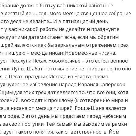
обрание должно быть у вас; никакой работы не
 И в десятый день седьмого месяца священное собрание
кого дела не делайте... И в пятнадцатый день
т у вас; никакой работы не делайте и празднуйте
ежду этими датами станет ясна, если мы обратим
тишрей являются как бы зеркальным отражением трех
т тишрею – месяца нисан: Новомесячье нисана,
ет Песаху) и Песах. Новомесячье – это естественное
ия Луны, Шабат – это явление не природное, но оно
 а Песах, праздник Исхода из Египта, прямо
уя чудесное избавление народа Израиля наперекор
щим для этих трех дат является то, что все они, хотя
колений, восходят к прошлому (к сотворению мира и
есяца нисана от месяца тишрей. Рош а-Шана является
ем роде. В этот день мы предстаем перед небесным
ть за свои поступки. Тем самым мы выходим за рамки
ствует такого понятия, как ответственность. Йом