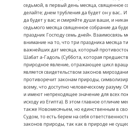
седьмой, в первый день месяца, священное с
делайте; днем трубления да будет он у вас...
да будет у вас; и смиряйте души ваши, и ника
седьмого месяца священное собрание да буде
праздник Господу семь дней». Взаимосвязь м
внимание на то, что три праздника месяца 
важнейших дат месяца, который противостои
Шабат а-Гадоль (Суббота, которая предшеству
природное явление, отражающее цикл вращен
является свидетельством законов мироздания,
противоречит законам природы, символизир
всему, что доступно человеческому разуму. Об
и имеют непреходящее значение для всех по
исходу из Египта). В этом главное отличие м
также Новомесячьем, но единственным в сво
Судом, то есть берем на себя ответственнос
законов природы, так как в природе не суще