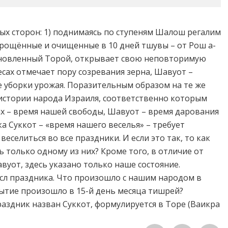
ых сторон: 1) поднимаясь по ступеням Шалош регалим
прощённые и очищенные в 10 дней тшувы – от Рош а-
ановленный Торой, открывает свою неповторимую
сах отмечает пору созревания зерна, Шавуот –
 уборки урожая. Поразительным образом на те же
истории народа Израиля, соответственно которым
ах – время нашей свободы, Шавуот – время дарования
а Суккот – «время нашего веселья» – требует
веселиться во все праздники. И если это так, то как
 только одному из них? Кроме того, в отличие от
вуот, здесь указано только наше состояние.
сл праздника. Что произошло с нашим народом в
ытие произошло в 15-й день месяца тишрей?
аздник назван Суккот, формулируется в Торе (Ваикра