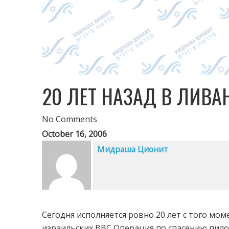
20 ЛЕТ НАЗАД В ЛИВА
No Comments
October 16, 2006
Мидраша Ционит
Сегодня исполняется ровно 20 лет с того мом
израильских ВВС Операция по спасению пило