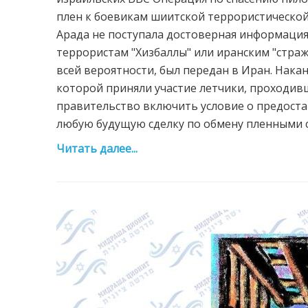
плен к боевикам шиитской террористической 
Арада не поступала достоверная информация
террористам "Хизбаллы" или иранским "страж
всей вероятности, был передан в Иран. Нака
которой приняли участие летчики, проходив
правительство включить условие о предост
любую будущую сделку по обмену пленными с 
Читать далее...