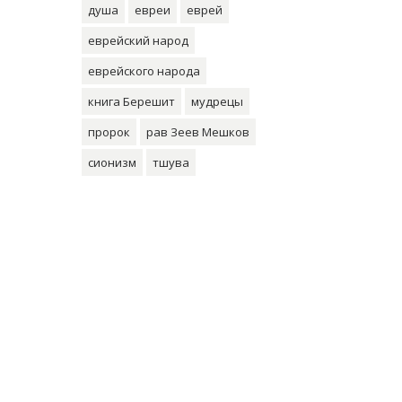
душа
евреи
еврей
еврейский народ
еврейского народа
книга Берешит
мудрецы
пророк
рав Зеев Мешков
сионизм
тшува