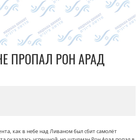
НЕ ПРОПАЛ РОН АРАД
ента, как в небе над Ливаном был сбит самолёт
та оказалась успешной, но штурман Рон Арад попал в