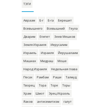
ТЭГИ
Авраам
Б-г
Б-га
Берешит
Всевышнего
Всевышний
Геула
Дварим
Египет
Зеев Мешков
Земля Израиля
Иерусалим
Израиль
Израиля
Йерушалаим
Машиах
Мидраш
Моше
Народ Израиля
Недельная глава
Песах
Рамбам
Раши
Талмуд
Творец
Тора
Торе
Торы
Храм
Шмот
Эрец Исраэль
Яаков
антисемитизм
галут