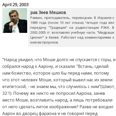
April 29, 2003
рав Зеев Мешков
Раввин, преподаватель, переводчик. В Израиле-с
1989 года (после 10 лет отказа). Четыре года вёл
передачу "Традиция" на радиостанции РЭКА. В
2002-2005 гг. возглавлял учебную часть "Мидраши
Ционит" в Киеве. Работает над комментариями к
книгам пророков.
"Народ увидел, что Моше долго не спускается с горы, и
собрался народ к Аарону, и сказали: "Встань, сделай
нам божество, которое шло бы перед нами, потому
что этот человек Моше, который вывел нас из земли
египетской, - не знаем мы, что случилось с ним"(Шмот,
32:1). Почему же никто не попросил Аарона, заняв
место Моше, возглавить народ, а лишь потребовали
от него сделать литое изображение? Разве не входил
Аарон во дворец фараона и не говорил перед