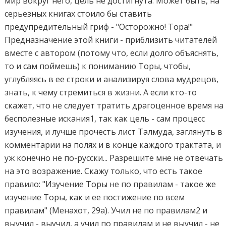
мир вокруг него, цель не достигнута. Может быть, на
серьезных книгах стоило бы ставить
предупредительный гриф - "Осторожно! Тора!"
Предназначение этой книги - приблизить читателей
вместе с автором (потому что, если долго объяснять,
то и сам поймешь) к пониманию Торы, чтобы,
углубляясь в ее строки и анализируя слова мудрецов,
знать, к чему стремиться в жизни. А если кто-то
скажет, что не следует тратить драгоценное время на
бесполезные искания1, так как цель - сам процесс
изучения, и лучше прочесть лист Талмуда, заглянуть в
комментарии на полях и в конце каждого трактата, и
уж конечно не по-русски... Разрешите мне не отвечать
на это возражение. Скажу только, что есть такое
правило: "Изучение Торы не по правилам - такое же
изучение Торы, как и ее постижение по всем
правилам" (Менахот, 29а). Учил не по правилам2 и
выучил - выучил, а учил по правилам и не выучил - не