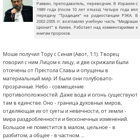
Раввин, преподаватель, переводчик. В Израиле-с
1989 года (после 10 лет отказа). Четыре года вёл
передачу "Традиция" на радиостанции РЭКА. В
2002-2005 гг. возглавлял учебную часть "Мидраши
Ционит" в Киеве. Работает над комментариями к
книгам пророков.
Моше получил Тору с Синая (Авот, 1:1). Творец
говорил с ним Лицом к лицу, и две скрижали были
отсечены от Престола Славы и опущены в
материальный мир. И были они голубовато-
прозрачные. Небо - совмещение
противоположностей. Даже вода и огонь существуют
там в единстве. Оно - граница духовных миров,
отделяющая их от суеты и невечности, от земли -
мира раздробленности и бесконечных изменений.
Большое не поместится в малом, цельное - в
разбитом, а общее - в частном. ...