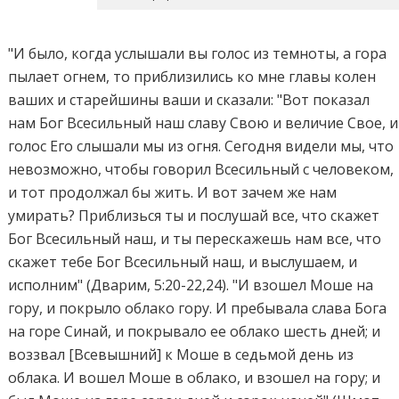
"И было, когда услышали вы голос из темноты, а гора
пылает огнем, то приблизились ко мне главы колен
ваших и старейшины ваши и сказали: "Вот показал
нам Бог Всесильный наш славу Свою и величие Свое, и
голос Его слышали мы из огня. Сегодня видели мы, что
невозможно, чтобы говорил Всесильный с человеком,
и тот продолжал бы жить. И вот зачем же нам
умирать? Приблизься ты и послушай все, что скажет
Бог Всесильный наш, и ты перескажешь нам все, что
скажет тебе Бог Всесильный наш, и выслушаем, и
исполним" (Дварим, 5:20-22,24). "И взошел Моше на
гору, и покрыло облако гору. И пребывала слава Бога
на горе Синай, и покрывало ее облако шесть дней; и
воззвал [Всевышний] к Моше в седьмой день из
облака. И вошел Моше в облако, и взошел на гору; и