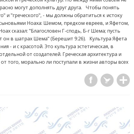
расно могут дополнять друг друга. Чтобы понять
о" и "греческого", - мы должны обратиться к истоку
 сыновьями Ноаха: Шемом, предком евреев, и Яфетом,
оах сказал: "Благословен Г-сподь, Б-г Шема; пусть
ет он в шатрах Шема" (Берешит 9:26). Культура Яфета
ия - и с красотой. Это культура эстетическая, в
отдельной от создателей. Греческая архитектура и
т того, морально ли поступали в жизни авторы всех