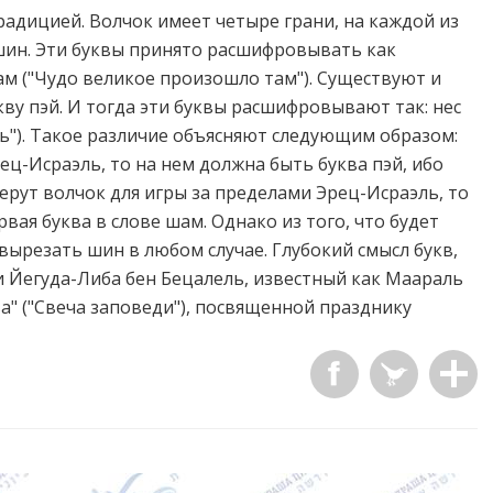
радицией. Волчок имеет четыре грани, на каждой из
, шин. Эти буквы принято расшифровывать как
шам ("Чудо великое произошло там"). Существуют и
ву пэй. И тогда эти буквы расшифровывают так: нес
сь"). Такое различие объясняют следующим образом:
ец-Исраэль, то на нем должна быть буква пэй, ибо
берут волчок для игры за пределами Эрец-Исраэль, то
вая буква в слове шам. Однако из того, что будет
т вырезать шин в любом случае. Глубокий смысл букв,
и Йегуда-Либа бен Бецалель, известный как Маараль
ва" ("Свеча заповеди"), посвященной празднику