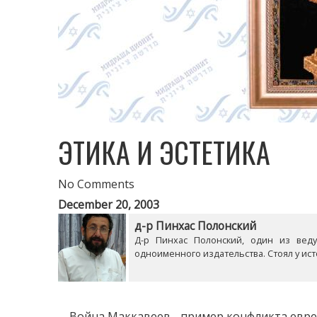
ЭТИКА И ЭСТЕТИКА
No Comments
December 20, 2003
д-р Пинхас Полонский
Д-р Пинхас Полонский, один из вед
одноименного издательства. Стоял у ист
Война Маккавеев - пример конфликта еврейс