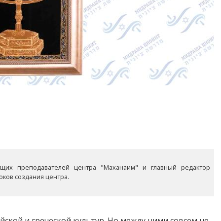
ущих преподавателей центра "Маханаим" и главный редактор
оков создания центра.
кой и греческой культур. Но между ними совсем не