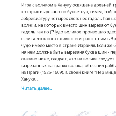
Игра с волчком в Хануку освящена древней т
которых вырезано по букве: нун, гимел, hэй
аббревиатуру четырех слов: нес гадоль hая 
волчки, на которых вместо шин вырезают бук
гадоль гая по ("Чудо великое произошло зде
если волчок изготовляют и играют с ним в Эр
чудо имело место в стране Израиля. Если же 
на нем должна быть вырезана буква шин - пер
сказано ниже, следует, что на волчке следуе
вырезанных на гранях волчка, объяснил рабб
из Праги (1525-1609), в своей книге "Нер миц
Ханука. ...
Читать далее...