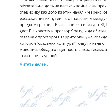
обязательно должна вестись война, они прек
специфику каждого из этих начал - "еврейског
расхождения их путей - к отношениям между
предком греков. Благословляя своих детей, Н
даст Б-г красоту и простор Яфету, и да обита
связана с простором: территории, ума, созидан
которой "создания культуры" живут жизнью, 
живопись обладают ценностью независимой о
этих произведений. ...
Читать далее...