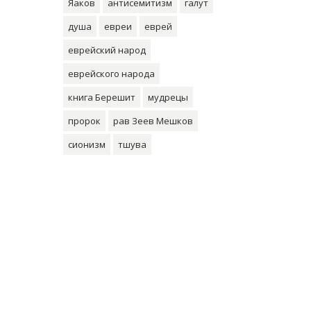
Яаков
антисемитизм
галут
душа
евреи
еврей
еврейский народ
еврейского народа
книга Берешит
мудрецы
пророк
рав Зеев Мешков
сионизм
тшува