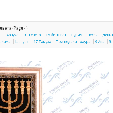
Тевета
(Page 4)
от
Ханука
10 Тевета
Ту би-Шват
Пурим
Песах
День 
алима
Шавуот
17 Тамуза
Три недели траура
9 Ава
Эл