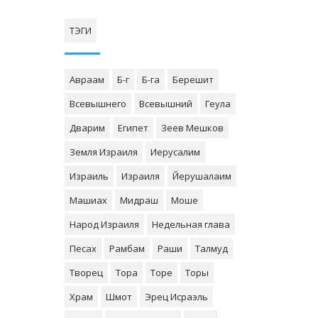
ТЭГИ
Авраам
Б-г
Б-га
Берешит
Всевышнего
Всевышний
Геула
Дварим
Египет
Зеев Мешков
Земля Израиля
Иерусалим
Израиль
Израиля
Йерушалаим
Машиах
Мидраш
Моше
Народ Израиля
Недельная глава
Песах
Рамбам
Раши
Талмуд
Творец
Тора
Торе
Торы
Храм
Шмот
Эрец Исраэль