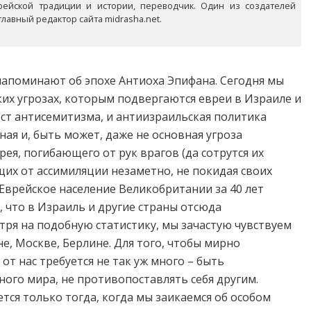
рейской традиции и истории, переводчик. Один из создателей
лавный редактор сайта midrasha.net.
напоминают об эпохе Антиоха Эпифана. Сегодня мы
их угрозах, которым подвергаются евреи в Израиле и
рост антисемитизма, и антиизраильская политика
ная и, быть может, даже не основная угроза
ея, погибающего от рук врагов (да сотрутся их
щих от ассимиляции незаметно, не покидая своих
Еврейское население Великобритании за 40 лет
 что в Израиль и другие страны отсюда
тря на подобную статистику, мы зачастую чувствуем
, Москве, Берлине. Для того, чтобы мирно
т нас требуется не так уж много – быть
го мира, не противопоставлять себя другим.
ся только тогда, когда мы заикаемся об особом