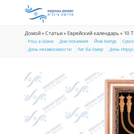
Домой
»
Статьи
»
Еврейский календарь
»
10 
Рош а-Шана
Дни покаяния
Йом Кипур
Сукк
День независимости
Лаг ба-Омер
День Иерус