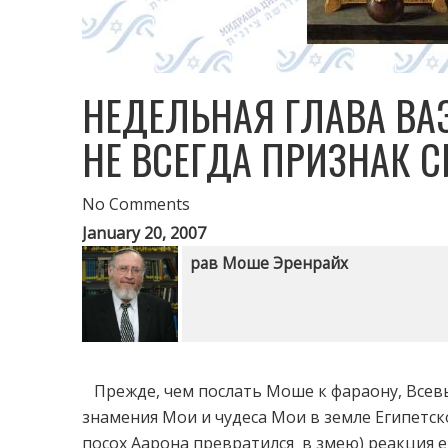
НЕДЕЛЬНАЯ ГЛАВА ВАЭ
НЕ ВСЕГДА ПРИЗНАК 
No Comments
January 20, 2007
рав Моше Эренрайх
Прежде, чем послать Моше к фараону, Всевы
знамения Мои и чудеса Мои в земле Египетско
посох Аарона превратился в змею) реакция е