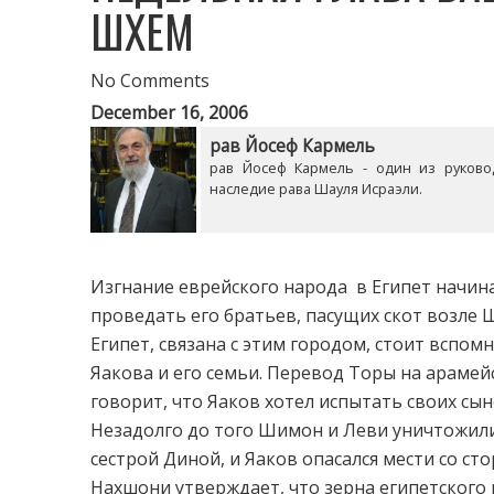
ШХЕМ
No Comments
December 16, 2006
рав Йосеф Кармель
рав Йосеф Кармель - один из руково
наследие рава Шауля Исраэли.
Изгнание еврейского народа в Египет начина
проведать его братьев, пасущих скот возле Ш
Египет, связана с этим городом, стоит вспом
Яакова и его семьи. Перевод Торы на араме
говорит, что Яаков хотел испытать своих сыно
Незадолго до того Шимон и Леви уничтожили
сестрой Диной, и Яаков опасался мести со ст
Нахшони утверждает, что зерна египетского 