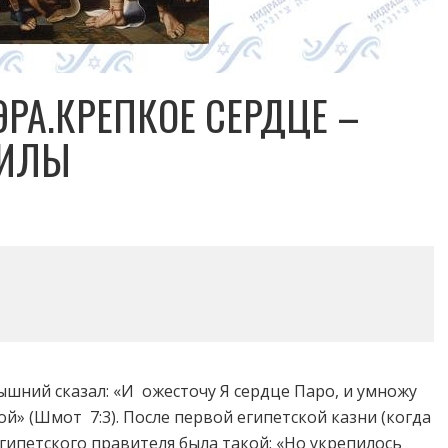
РА.КРЕПКОЕ СЕРДЦЕ –
СИЛЫ
шний сказал: «И ожесточу Я сердце Паро, и умножу
й» (Шмот 7:3). После первой египетской казни (когда
гипетского правителя была такой: «Но укрепилось