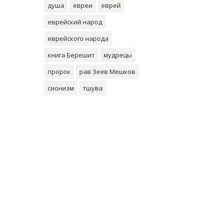
душа
евреи
еврей
еврейский народ
еврейского народа
книга Берешит
мудрецы
пророк
рав Зеев Мешков
сионизм
тшува