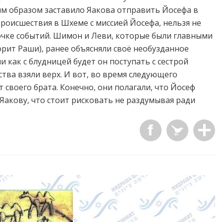
ым образом заставило Яакова отправить Йосефа в
происшествия в Шхеме с миссией Йосефа, нельзя не
очке событий. Шимон и Леви, которые были главными
рит Раши), ранее объясняли своё необузданное
 как с блудницей будет он поступать с сестрой
вства взяли верх. И вот, во время следующего
своего брата. Конечно, они полагали, что Йосеф
и Яакову, что стоит рисковать не раздумывая ради