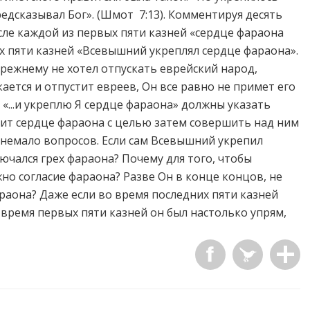
предсказывал Бог». (Шмот 7:13). Комментируя десять
сле каждой из первых пяти казней «сердце фараона
х пяти казней «Всевышний укреплял сердце фараона».
прежнему не хотел отпускать еврейский народ,
ается и отпустит евреев, Он все равно не примет его
«...и укреплю Я сердце фараона» должны указать
ит сердце фараона с целью затем совершить над ним
т немало вопросов. Если сам Всевышний укрепил
ючался грех фараона? Почему для того, чтобы
но согласие фараона? Разве Он в конце концов, не
аона? Даже если во время последних пяти казней
время первых пяти казней он был настолько упрям,