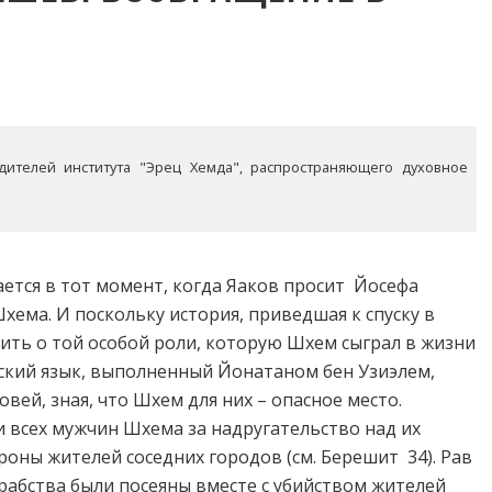
дителей института "Эрец Хемда", распространяющего духовное
ется в тот момент, когда Яаков просит Йосефа
хема. И поскольку история, приведшая к спуску в
нить о той особой роли, которую Шхем сыграл в жизни
йский язык, выполненный Йонатаном бен Узиэлем,
вей, зная, что Шхем для них – опасное место.
 всех мужчин Шхема за надругательство над их
ороны жителей соседних городов (см. Берешит 34). Рав
рабства были посеяны вместе с убийством жителей