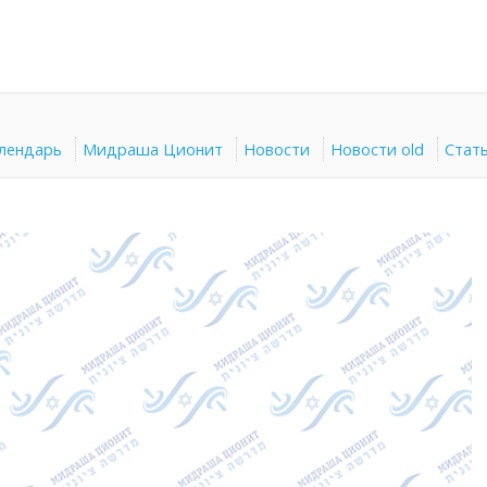
алендарь
Мидраша Ционит
Новости
Новости old
Стат