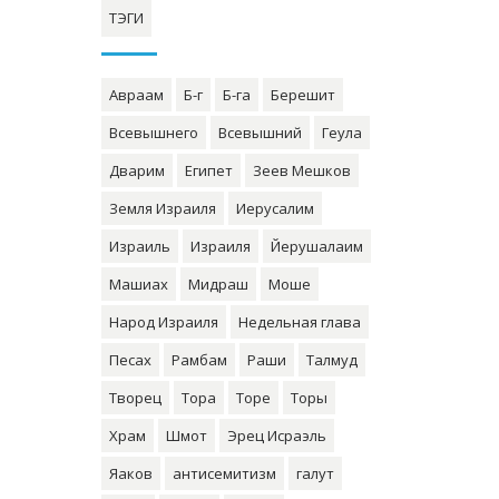
ТЭГИ
Авраам
Б-г
Б-га
Берешит
Всевышнего
Всевышний
Геула
Дварим
Египет
Зеев Мешков
Земля Израиля
Иерусалим
Израиль
Израиля
Йерушалаим
Машиах
Мидраш
Моше
Народ Израиля
Недельная глава
Песах
Рамбам
Раши
Талмуд
Творец
Тора
Торе
Торы
Храм
Шмот
Эрец Исраэль
Яаков
антисемитизм
галут