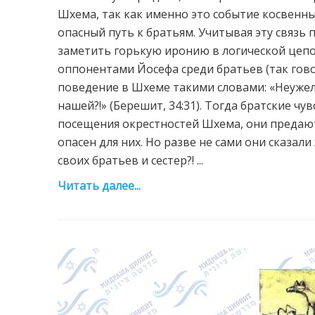
Шхема, так как именно это событие косвенн
опасный путь к братьям. Учитывая эту связь 
заметить горькую иронию в логической цеп
оппонентами Йосефа среди братьев (так гово
поведение в Шхеме такими словами: «Неужели
нашей?!» (Берешит, 34:31). Тогда братские чу
посещения окрестностей Шхема, они предают 
опасен для них. Но разве не сами они сказал
своих братьев и сестер?! ...
Читать далее...