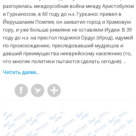
разгорелась междоусобная война между Аристобулом
и Гурканосом, в 60 году до н.э. Гурканос привел в
Йерушалаим Помпея, он захватил город и Храмовую
гору, и уже больше римляне не оставляли Иудеи. В 39
году до н.э. на престол поднялся Ордус (Ирод), идумей
по происхождению, преследовавший мудрецов и
давший преимущества нееврейскому населению (то,
что многие политики пытаются сделать сегодня). ...
Читать далее...