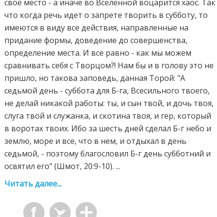
свое место - а иначе во Вселенной воцарится хаос. Так
что когда речь идет о запрете творить в субботу, то
имеются в виду все действия, направленные на
придание формы, доведение до совершенства,
определение места. И все равно - как мы можем
сравнивать себя с Творцом?! Нам бы и в голову это не
пришло, но такова заповедь, данная Торой: "А
седьмой день - суббота для Б-га, Всесильного твоего,
не делай никакой работы: ты, и сын твой, и дочь твоя,
слуга твой и служанка, и скотина твоя, и гер, который
в воротах твоих. Ибо за шесть дней сделал Б-г небо и
землю, море и все, что в нем, и отдыхал в день
седьмой, - поэтому благословил Б-г день субботний и
освятил его" (Шмот, 20:9-10). ...
Читать далее...