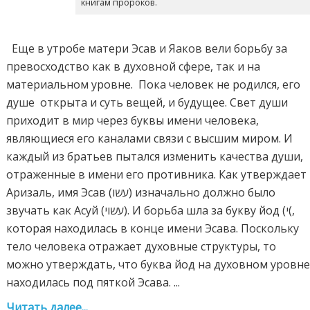
книгам пророков.
Еще в утробе матери Эсав и Яаков вели борьбу за
превосходство как в духовной сфере, так и на
материальном уровне. Пока человек не родился, его
душе открыта и суть вещей, и будущее. Свет души
приходит в мир через буквы имени человека,
являющиеся его каналами связи с высшим миром. И
каждый из братьев пытался изменить качества души,
отраженные в имени его противника. Как утверждает
Аризаль, имя Эсав (עשו) изначально должно было
звучать как Асуй (עשוי). И борьба шла за букву йод (י(,
которая находилась в конце имени Эсава. Поскольку
тело человека отражает духовные структуры, то
можно утверждать, что буква йод на духовном уровн
находилась под пяткой Эсава. ...
Читать далее...