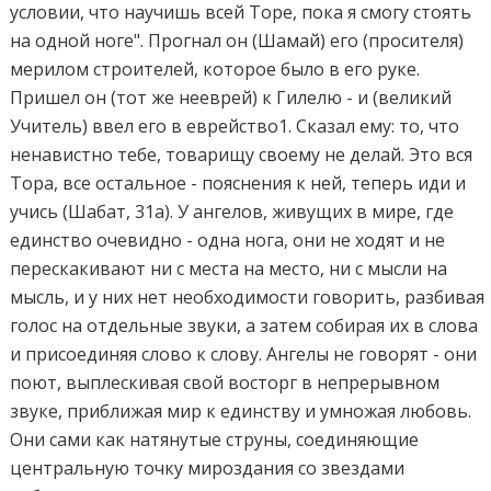
условии, что научишь всей Торе, пока я смогу стоять
на одной ноге". Прогнал он (Шамай) его (просителя)
мерилом строителей, которое было в его руке.
Пришел он (тот же нееврей) к Гилелю - и (великий
Учитель) ввел его в еврейство1. Сказал ему: то, что
ненавистно тебе, товарищу своему не делай. Это вся
Тора, все остальное - пояснения к ней, теперь иди и
учись (Шабат, 31а). У ангелов, живущих в мире, где
единство очевидно - одна нога, они не ходят и не
перескакивают ни с места на место, ни с мысли на
мысль, и у них нет необходимости говорить, разбивая
голос на отдельные звуки, а затем собирая их в слова
и присоединяя слово к слову. Ангелы не говорят - они
поют, выплескивая свой восторг в непрерывном
звуке, приближая мир к единству и умножая любовь.
Они сами как натянутые струны, соединяющие
центральную точку мироздания со звездами