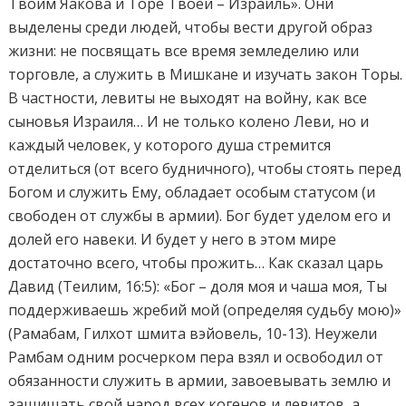
Твоим Яакова и Торе Твоей – Израиль». Они
выделены среди людей, чтобы вести другой образ
жизни: не посвящать все время земледелию или
торговле, а служить в Мишкане и изучать закон Торы.
В частности, левиты не выходят на войну, как все
сыновья Израиля… И не только колено Леви, но и
каждый человек, у которого душа стремится
отделиться (от всего будничного), чтобы стоять перед
Богом и служить Ему, обладает особым статусом (и
свободен от службы в армии). Бог будет уделом его и
долей его навеки. И будет у него в этом мире
достаточно всего, чтобы прожить… Как сказал царь
Давид (Теилим, 16:5): «Бог – доля моя и чаша моя, Ты
поддерживаешь жребий мой (определяя судьбу мою)»
(Рамабам, Гилхот шмита вэйовель, 10-13). Неужели
Рамбам одним росчерком пера взял и освободил от
обязанности служить в армии, завоевывать землю и
защищать свой народ всех когенов и левитов, а