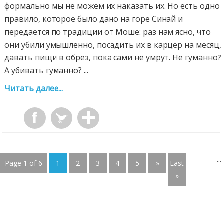
формально мы не можем их наказать их. Но есть одно
правило, которое было дано на горе Синай и
передается по традиции от Моше: раз нам ясно, что
они убили умышленно, посадить их в карцер на месяц,
давать пищи в обрез, пока сами не умрут. Не гуманно?
А убивать гуманно? ...
Читать далее...
...
Page 1 of 6
1
2
3
4
5
»
Last
»