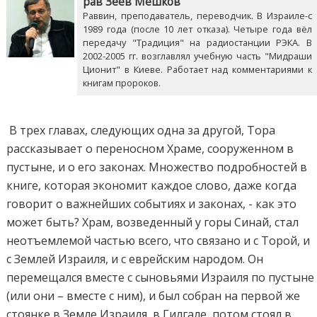
рав Зеев Мешков
Раввин, преподаватель, переводчик. В Израиле-с
1989 года (после 10 лет отказа). Четыре года вёл
передачу "Традиция" на радиостанции РЭКА. В
2002-2005 гг. возглавлял учебную часть "Мидраши
Ционит" в Киеве. Работает над комментариями к
книгам пророков.
В трех главах, следующих одна за другой, Тора
рассказывает о переносном Храме, сооруженном в
пустыне, и о его законах. Множество подробностей в
книге, которая экономит каждое слово, даже когда
говорит о важнейших событиях и законах, - как это
может быть? Храм, возведенный у горы Синай, стал
неотъемлемой частью всего, что связано и с Торой, и
с Землей Израиля, и с еврейским народом. Он
перемещался вместе с сыновьями Израиля по пустыне
(или они – вместе с ним), и был собран на первой же
стоянке в Земле Израиля, в Гилгале, потом стоял в