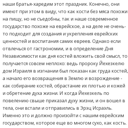
наши братья-харедим этот праздник. Конечно, они
имеют при этом в виду, что как кости без мяса похожи
на пищу, но не съедобны, так и наше современное
государство похоже на еврейское, а на деле не очень-
то подходит для создания и укрепления еврейских
ценностей и воспитания самих евреев. Однако если
отвлечься от гастрономии, и в определение Дня
Независимости как дня костей вложить свой смысл, то
получается совсем неплохо: ведь пророку Йехезкелю
дом Израиля в изгнании был показан как груда костей
а начало его возвращения в Землю и возрождение -
как собирание костей, обрастание их плотью и кожей
и обретение духа жизни. И когда Йехезкель по
повелению свыше приказал духу жизни, и он вошел в
тела, они встали и отправились в Эрэц Исраэль.
Именно это и должно произойти с нашим еврейским
государством, которое еще во многом сухо, как кость.