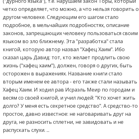
("дурного языка"), т.е. нарушаем закон Торы, который
четко определяет, что можно, а что нельзя говорить о
другом человеке. Следующим его шагом стало
подробное, в мельчайших подробностях, описание
законов, запрещающих человеку пользоваться своим
языком во зло ближнему. Эта "разработка" стала
книгой, которую автор назвал "Хафец Хаим". Ибо
сказал царь Давид: тот, кто желает продлить свою
жизнь ("хафец хаим"), должен, говоря о других, быть
осторожен в выражениях. Название книги стало
вторым именем ее автора - его также стали называть
Хафец Хаим. И ходил рав Исраэль Меир по городам и
весям со своей книгой, и учил людей: "Кто хочет жить
долго? У меня есть секретное средство". А средство-то
простое, давно известное: не наговаривать друг на
друга, не разносить сплетни, не завидовать и не
распускать слухи. ...