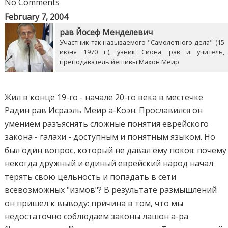
No Comments
February 7, 2004
рав Йосеф Менделевич
Участник так называемого "Самолетного дела" (15
июня 1970 г.), узник Сиона, рав и учитель,
преподаватель йешивы Махон Меир
Жил в конце 19-го - начале 20-го века в местечке
Радин рав Исраэль Меир а-Коэн. Прославился он
умением разъяснять сложные понятия еврейского
закона - галахи - доступным и понятным языком. Но
был один вопрос, который не давал ему покоя: почему
некогда дружный и единый еврейский народ начал
терять свою цельность и попадать в сети
всевозможных "измов"? В результате размышлений
он пришел к выводу: причина в том, что мы
недостаточно соблюдаем законы лашон а-ра