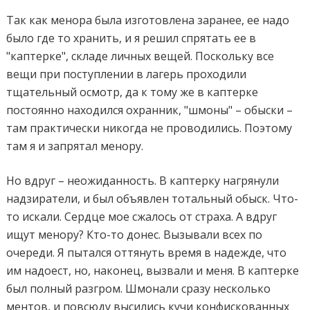
Так как менора была изготовлена заранее, ее надо
было где то хранить, и я решил спрятать ее в
"каптерке", складе личных вещей. Поскольку все
вещи при поступлении в лагерь проходили
тщательный осмотр, да к тому же в каптерке
постоянно находился охранник, "шмоны" – обыски –
там практически никогда не проводились. Поэтому
там я и запрятал менору.
Но вдруг – неожиданность. В каптерку нагрянули
надзиратели, и был объявлен тотальный обыск. Что-
то искали. Сердце мое сжалось от страха. А вдруг
ищут менору? Кто-то донес. Вызывали всех по
очереди. Я пытался оттянуть время в надежде, что
им надоест, но, наконец, вызвали и меня. В каптерке
был полный разгром. Шмонали сразу несколько
ментов, и повсюду высились кучи конфискованных