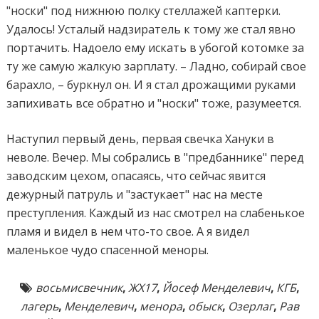
"носки" под нижнюю полку стеллажей каптерки.
Удалось! Усталый надзиратель к тому же стал явно
портачить. Надоело ему искать в убогой котомке за
ту же самую жалкую зарплату. – Ладно, собирай свое
барахло, – буркнул он. И я стал дрожащими руками
запихивать все обратно и "носки" тоже, разумеется.
Наступил первый день, первая свечка Хануки в
неволе. Вечер. Мы собрались в "предбаннике" перед
заводским цехом, опасаясь, что сейчас явится
дежурный патруль и "застукает" нас на месте
преступления. Каждый из нас смотрел на слабенькое
пламя и видел в нем что-то свое. А я видел
маленькое чудо спасенной меноры.
восьмисвечник
,
ЖХ17
,
Йосеф Менделевич
,
КГБ
,
лагерь
,
Менделевич
,
менора
,
обыск
,
Озерлаг
,
Рав