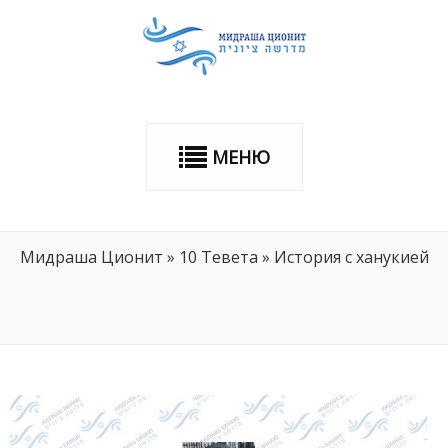
МЕНЮ
Мидраша Ционит
»
10 Тевета
»
История с ханукией