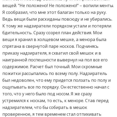
вещей. "Не положено! Не положено!" – вопили менты.
Я сообразил, что мне этот балаган только на руку.
Ведь вещи были раскиданы повсюду и не убирались.
К тому же надзиратели порядком устали и потеряли
бдительность. Сразу созрел план действия. Мои
вещи я хранил в холщевом мешке, а менора была
спрятана в свернутой паре носков. Подчинясь
приказу надзирателя, я схватил свой мешок и в
наигранной поспешности вывернул на пол все его
содержимое. Расчет был точный. Мои скромные
пожитки рассыпались по всему полу. Надзиратель
был недоволен, что ему придется ползать по полу и
ощупывать все по порядку. Он естественно начал с
того, что у него было под носом. Я же сразу
устремился к носкам, то есть, к меноре. Став перед
надзирателем, что бы собирать в мешок
проверенное, я тем временем стал отпихивать