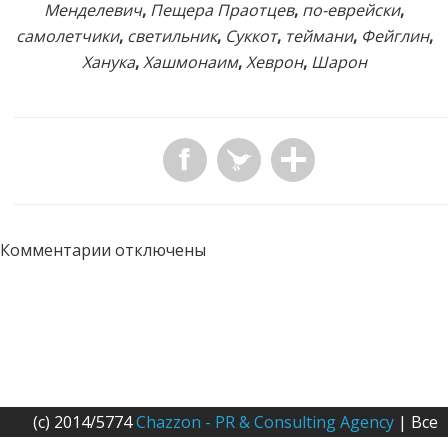
Менделевич
,
Пещера Праотцев
,
по-еврейски
,
самолетчики
,
светильник
,
Суккот
,
теймани
,
Фейглин
,
Ханука
,
Хашмонаим
,
Хеврон
,
Шарон
Комментарии отключены
(c) 2014/5774
Chazzon - PR & Consulting Agency
| Все
права защищены