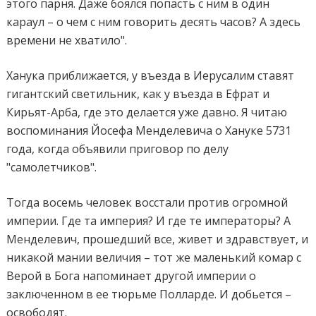
этого парня. Даже боялся попасть с ним в один
караул – о чем с ним говорить десять часов? А здесь
времени не хватило".
Ханука приближается, у въезда в Иерусалим ставят
гигантский светильник, как у въезда в Ефрат и
Кирьят-Арба, где это делается уже давно. Я читаю
воспоминания Йосефа Менделевича о Хануке 5731
года, когда объявили приговор по делу
"самолетчиков".
Тогда восемь человек восстали против огромной
империи. Где та империя? И где те императоры? А
Менделевич, прошедший все, живет и здравствует, и
никакой мании величия – тот же маленький комар с
Верой в Бога напоминает другой империи о
заключенном в ее тюрьме Полларде. И добьется –
освободят.