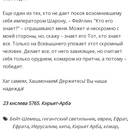
Еще один из тех, кто не дает покоя возомнившему
себя императором Шарону, – Фейглин. "Кто его
знает?" – спрашивают меня. Может и нескромно с
моей стороны, но, скажу – знает его Тот, кто знает
все. Только на Всевышнего уповает этот скромный
человек. Делает все, от него зависящее, но считает
себя только орудием, комаром из притчи, а потому –
победит.
Хаг самеях, Хашмонаим! Держитесь! Вы наша
надежда!
23 кислева 5765. Кирьят-Арба
Бейт-Шемеш
,
гигантский светильник
,
евреи
,
Ефрат
,
Ефрата
,
Иерусалим
,
кипа
,
Кирьят Арба
,
комар
,