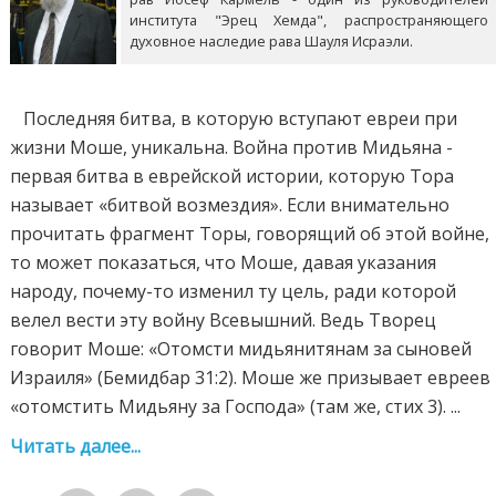
института "Эрец Хемда", распространяющего
духовное наследие рава Шауля Исраэли.
Последняя битва, в которую вступают евреи при
жизни Моше, уникальна. Война против Мидьяна -
первая битва в еврейской истории, которую Тора
называет «битвой возмездия». Если внимательно
прочитать фрагмент Торы, говорящий об этой войне,
то может показаться, что Моше, давая указания
народу, почему-то изменил ту цель, ради которой
велел вести эту войну Всевышний. Ведь Творец
говорит Моше: «Отомсти мидьянитянам за сыновей
Израиля» (Бемидбар 31:2). Моше же призывает евреев
«отомстить Мидьяну за Господа» (там же, стих 3). ...
Читать далее...