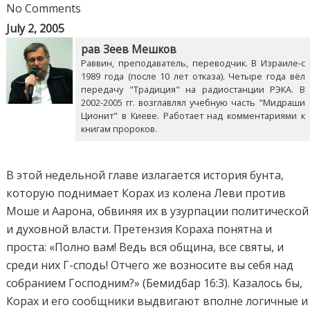
No Comments
July 2, 2005
рав Зеев Мешков
Раввин, преподаватель, переводчик. В Израиле-с
1989 года (после 10 лет отказа). Четыре года вёл
передачу "Традиция" на радиостанции РЭКА. В
2002-2005 гг. возглавлял учебную часть "Мидраши
Ционит" в Киеве. Работает над комментариями к
книгам пророков.
В этой недельной главе излагается история бунта,
которую поднимает Корах из колена Леви против
Моше и Аарона, обвиняя их в узурпации политической
и духовной власти. Претензия Кораха понятна и
проста: «Полно вам! Ведь вся община, все святы, и
среди них Г-сподь! Отчего же возносите вы себя над
собранием Господним?» (Бемидбар 16:3). Казалось бы,
Корах и его сообщники выдвигают вполне логичные и