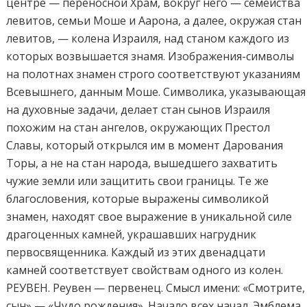
центре — переносной Храм, вокруг него — семейства
левитов, семьи Моше и Аарона, а далее, окружая стан
левитов, — колена Израиля, над станом каждого из
которых возвышается знамя. Изображения-символы
на полотнах знамен строго соответствуют указаниям
Всевышнего, данным Моше. Символика, указывающая
на духовные задачи, делает стан сынов Израиля
похожим на стан ангелов, окружающих Престол
Славы, который открылся им в момент Дарования
Торы, а не на стан народа, вышедшего захватить
чужие земли или защитить свои границы. Те же
благословения, которые выражены символикой
знамен, находят свое выражение в уникальной силе
драгоценных камней, украшавших нагрудник
первосвященника. Каждый из этих двенадцати
камней соответствует свойствам одного из колен.
РЕУВЕН. Реувен — первенец. Смысл имени: «Смотрите,
сын» — «Чудо рождения». Начало всех начал. Эмблема