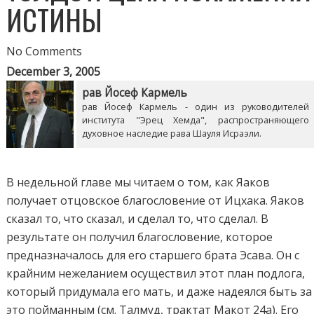
ИСТИНЫ
No Comments
December 3, 2005
рав Йосеф Кармель
рав Йосеф Кармель - один из руководителей
института "Эрец Хемда", распространяющего
духовное наследие рава Шауля Исраэли.
В недельной главе мы читаем о том, как Яаков
получает отцовское благословение от Ицхака. Яаков
сказал то, что сказал, и сделал то, что сделал. В
результате он получил благословение, которое
предназначалось для его старшего брата Эсава. Он с
крайним нежеланием осуществил этот план подлога,
который придумала его мать, и даже надеялся быть за
это пойманным (см. Талмуд, трактат Макот 24a). Его