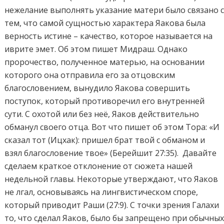
нежелание выполнять указание матери было связано 
тем, что самой сущностью характера Яакова была
верность истине – качество, которое называется на
иврите эмет. Об этом пишет Мидраш. Однако
пророчество, полученное матерью, на основании
которого она отправила его за отцовским
благословением, вынудило Яакова совершить
поступок, который противоречил его внутренней
сути. С охотой или без неё, Яаков действительно
обманул своего отца. Вот что пишет об этом Тора: «И
сказал тот (Ицхак): пришел брат твой с обманом и
взял благословение твое» (Берейшит 27:35). Давайте
сделаем краткое отклонение от сюжета нашей
недельной главы. Некоторые утверждают, что Яаков
не лгал, основываясь на лингвистическом споре,
который приводит Раши (27:9). С точки зрения Галахи
то, что сделал Яаков, было бы запрещено при обычны