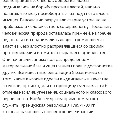
равноправия всех членов общества. Массы
поднимались на борьбу против властей, наивно
полагая, что могут освободиться из-под гнета власть
имущих. Революции разрушали старые устои, но не
приближали человечество к совершенству. Поскольку
человеческая природа оставалась прежней, на гребне
недовольства поднимались люди, стремившиеся к
власти и безжалостно расправлявшиеся со своими
противниками и всеми, кто выражал недовольство.
Они начинали заниматься распределением
материальных благ и ущемлением прав и достоинства
других. Все известные революции (независимо от
того, какие высокие идеалы выдвигались в качестве
лозунгов) происходили по принципу смены власти без
отмены насилия, угнетения, социального и классового
неравенства. Наиболее ярким примером может
служить Французская революция 1789-1799 гг.,
которая, начавшись с низвержения династии