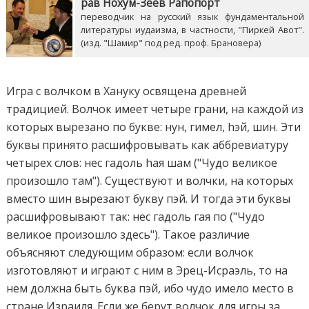
рав Нохум-Зеев Рапопорт
переводчик на русский язык фундаментальной
литературы иудаизма, в частности, "Пиркей Авот".
(изд. "Шамир" под ред. проф. Брановера)
Игра с волчком в Хануку освящена древней
традицией. Волчок имеет четыре грани, на каждой из
которых вырезано по букве: нун, гимел, hэй, шин. Эти
буквы принято расшифровывать как аббревиатуру
четырех слов: нес гадоль hая шам ("Чудо великое
произошло там"). Существуют и волчки, на которых
вместо шин вырезают букву пэй. И тогда эти буквы
расшифровывают так: нес гадоль гая по ("Чудо
великое произошло здесь"). Такое различие
объясняют следующим образом: если волчок
изготовляют и играют с ним в Эрец-Исраэль, то на
нем должна быть буква пэй, ибо чудо имело место в
стране Израиля. Если же берут волчок для игры за