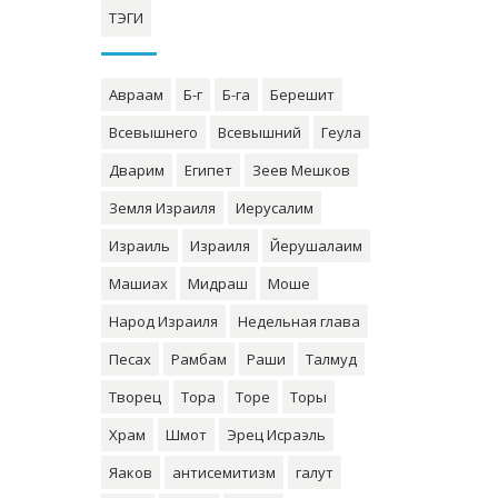
ТЭГИ
Авраам
Б-г
Б-га
Берешит
Всевышнего
Всевышний
Геула
Дварим
Египет
Зеев Мешков
Земля Израиля
Иерусалим
Израиль
Израиля
Йерушалаим
Машиах
Мидраш
Моше
Народ Израиля
Недельная глава
Песах
Рамбам
Раши
Талмуд
Творец
Тора
Торе
Торы
Храм
Шмот
Эрец Исраэль
Яаков
антисемитизм
галут