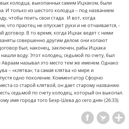
рвых колодца, выкопанных самим Ицхаком, были
ра. И только из шестого колодца – под названием
у, чтобы поить свои стада. И вот, когда
, что праотец не опускает руки и не отчаивается, -
 договор. В то время, когда Ицхак ведет с ними
 заняты совершенно другим делом: они копают
 договор был, наконец, заключен, рабы Ицхака
нашли воду. Этот колодец, седьмой по счету, был
е Авраам называл это место тем же именем. Однако
а – «клятва»; та самая клятва «о мире и
пустя одно поколение. Комментатор Сфорно
места со старой клятвой, он дает старому названию
о есть седьмой по счету колодец, который он выкопал.
му имя города того Беэр-Шева до сего дня» (26:33).