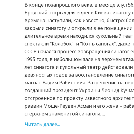
В конце позапрошлого века, в месяце элул 5
Бродский открыл для евреев Киева синагогу 
времена наступили, как известно, быстро: бо
закрыли синагогу и открыли в ее помещении 
длительное время находился кукольный теат
спектакли "Колобок" и "Кот в сапогах", даже 
СССР начался процесс возвращения синагог е
1995 года, в небольшом зале на верхнем эта
лет синагога и кукольный театр действовали
девяностых годов за восстановление синагог
магнат Вадим Рабинович. Разрешение на пер
тогдашний президент Украины Леонид Кучма
отстроенное по проекту известного архитек
раввин Моше-Реувен Асман и его жена – раб
стержнем знаменитой синагоги. ...
Читать далее...