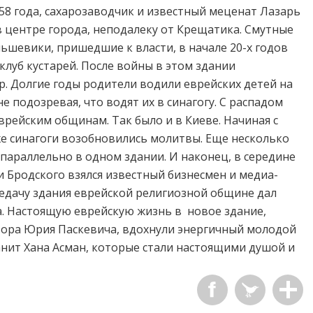
658 года, сахарозаводчик и известный меценат Лазарь
в центре города, неподалеку от Крещатика. Смутные
льшевики, пришедшие к власти, в начале 20-х годов
клуб кустарей. После войны в этом здании
р. Долгие годы родители водили еврейских детей на
не подозревая, что водят их в синагогу. С распадом
врейским общинам. Так было и в Киеве. Начиная с
же синагоги возобновились молитвы. Еще несколько
 параллельно в одном здании. И наконец, в середине
и Бродского взялся известный бизнесмен и медиа-
едачу здания еврейской религиозной общине дал
. Настоящую еврейскую жизнь в новое здание,
тора Юрия Паскевича, вдохнули энергичный молодой
анит Хана Асман, которые стали настоящими душой и