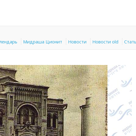
алендарь
Мидраша Ционит
Новости
Новости old
Стат