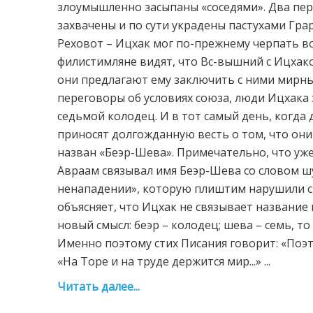
злоумышленно засыпаны «соседями». Два пе
захвачены и по сути украдены пастухами Гра
Реховот – Ицхак мог по-прежнему черпать вод
филистимляне видят, что Вс-вышний с Ицхаком
они предлагают ему заключить с ними мирный
переговоры об условиях союза, люди Ицхака
седьмой колодец. И в тот самый день, когда
приносят долгожданную весть о том, что они 
назван «Беэр-Шева». Примечательно, что уж
Авраам связывал имя Беэр-Шева со словом шув
ненападении», которую плиштим нарушили с
объясняет, что Ицхак не связывает название 
новый смысл: беэр – колодец; шева – семь, т
Именно поэтому стих Писания говорит: «Поэто
«На Торе и на труде держится мир...» ...
Читать далее...