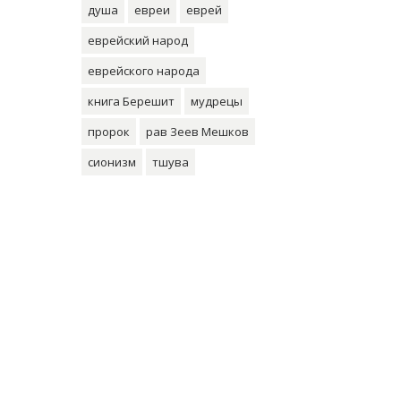
душа
евреи
еврей
еврейский народ
еврейского народа
книга Берешит
мудрецы
пророк
рав Зеев Мешков
сионизм
тшува