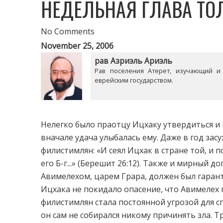
НЕДЕЛЬНАЯ ГЛАВА ТО
No Comments
November 25, 2006
рав Азриэль Ариэль
Рав поселения Атерет, изучающий и
еврейским государством.
Нелегко было праотцу Ицхаку утвердиться и 
вначале удача улыбалась ему. Даже в год зас
филистимлян: «И сеял Ицхак в стране той, и 
его Б-г...» (Берешит 26:12). Также и мирный 
Авимелехом, царем Грара, должен был гаран
Ицхака не покидало опасение, что Авимелех п
филистимлян стала постоянной угрозой для с
он сам не собирался никому причинять зла. 