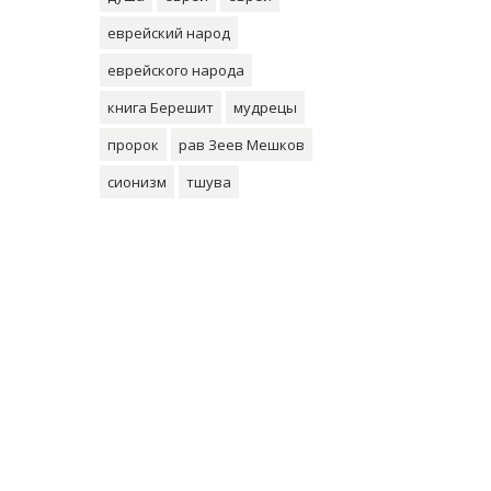
еврейский народ
еврейского народа
книга Берешит
мудрецы
пророк
рав Зеев Мешков
сионизм
тшува