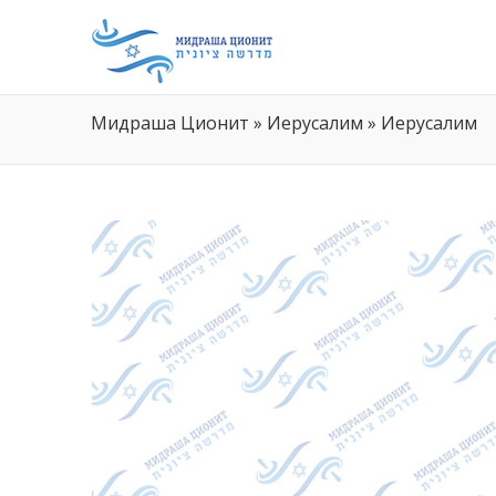
Мидраша Ционит
»
Иерусалим
»
Иерусалим