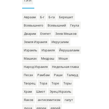
ТЭГИ
Авраам
Б-г
Б-га
Берешит
Всевышнего
Всевышний
Геула
Дварим
Египет
Зеев Мешков
Земля Израиля
Иерусалим
Израиль
Израиля
Йерушалаим
Машиах
Мидраш
Моше
Народ Израиля
Недельная глава
Песах
Рамбам
Раши
Талмуд
Творец
Тора
Торе
Торы
Храм
Шмот
Эрец Исраэль
Яаков
антисемитизм
галут
душа
евреи
еврей