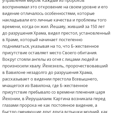
управления миром. Каждый из пророков
воспринимал это откровение на своем уровне и его
видение отличалось особенностями, которые
накладывали его личные качества и проблемы того
времени, когда он жил. Йешаяу, живший за 150 лет
до разрушения Храма, видел престол, установленный
в Храме, который начинает постепенно
подниматься, указывая на то, что Б-жественное
присутствие оставляет место Своего обитания.
Вокруг стояли ангелы из огня с лицами людей и
произносили хвалу. Йехезкель, пророчествовавший
в Вавилоне незадолго до разрушения Храма,
рассказывает о видении престола Всевышнего,
мчащегося из Вавилона, где Б-жественное
присутствие пребывало со времени пленения царя
Йехонии, в Йерушалаим. Картина возникала перед
глазами пророка не как постоянное видение, а
быстро сменяющие друг друга вспышки молний, как