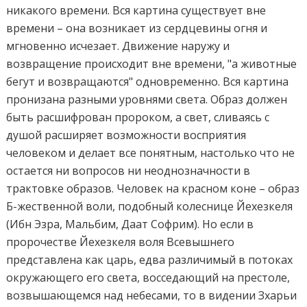
никакого времени. Вся картина существует вне
времени – она возникает из сердцевины огня и
мгновенно исчезает. Движение наружу и
возвращение происходит вне времени, "а животные
бегут и возвращаются" одновременно. Вся картина
пронизана разными уровнями света. Образ должен
быть расшифрован пророком, а свет, сливаясь с
душой расширяет возможности восприятия
человеком и делает все понятным, настолько что не
остается ни вопросов ни неоднозначности в
трактовке образов. Человек на красном коне – образ
Б-жественной воли, подобный колеснице Йехезкеля
(Ибн Эзра, Мальбим, Даат Софрим). Но если в
пророчестве Йехезкеля воля Всевышнего
представлена как царь, едва различимый в потоках
окружающего его света, восседающий на престоле,
возвышающемся над небесами, то в видении Зхарьи