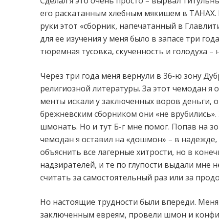
Сделал я это очень просто – вырвал титульны
его раскатанным хлебным мякишем в ТАНАХ. 
руки этот «сборник, напечатанный в Главлит
для ее изучения у меня было в запасе три год
тюремная тусовка, скученность и голодуха – 
Через три года меня вернули в 36-ю зону Дуб
религиозной литературы. За этот чемодан я 
менты искали у заключенных воров деньги, о
брежневским сборником они «не врубились». 3
шмонать. Но и тут Б-г мне помог. Попав на зо
чемодан я оставил на «дошмон» – в надежде, 
объяснить все лагерные хитрости, но в конеч
надзирателей, и те по глупости выдали мне 
считать за самостоятельный раз или за прод
Но настоящие трудности были впереди. Меня
заключенным евреям, провели шмон и конфис