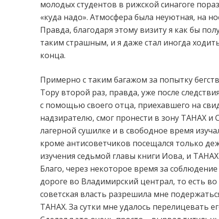
молодых студентов в рижской синагоге пора
«куда надо». Атмосфера была неуютная, на нос
Правда, благодаря этому визиту я как бы пол
таким страшным, и я даже стал иногда ходит
конца.
Примерно с таким багажом за попытку бегства
Тору второй раз, правда, уже после следстви
с помощью своего отца, приехавшего на свид
надзирателю, смог пронести в зону ТАНАХ и С
лагерной сушилке и в свободное время изучал
кроме антисоветчиков посещался только деж
изучения седьмой главы книги Иова, и ТАНАХ
Благо, через некоторое время за соблюдение
дороге во Владимирский централ, то есть во
советская власть разрешила мне подержаться
ТАНАХ. За сутки мне удалось перелицевать ег