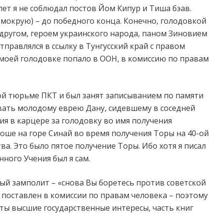
 лет я не соблюдал постов Йом Кипур и Тиша бэав.
(мокрую) – до победного конца. Конечно, голодовкой
м другом, героем украинского народа, паном Зиновием
тправлялся в ссылку в Тунгусский край с правом
моей голодовке попало в ООН, в комиссию по правам
ой тюрьме ПКТ и был занят записыванием по памяти
авать молодому еврею Дану, сидевшему в соседней
ния в карцере за голодовку во имя получения
Моше на горе Синай во время получения Торы на 40-ой
а. Это было пятое получение Торы. Ибо хотя я писал
ного Учения был я сам.
ный замполит – «снова Вы боретесь против советской
х поставлен в комиссии по правам человека – поэтому
уты высшие государственные интересы, часть книг