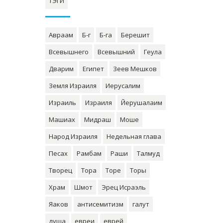
ТЭГИ
Авраам
Б-г
Б-га
Берешит
Всевышнего
Всевышний
Геула
Дварим
Египет
Зеев Мешков
Земля Израиля
Иерусалим
Израиль
Израиля
Йерушалаим
Машиах
Мидраш
Моше
Народ Израиля
Недельная глава
Песах
Рамбам
Раши
Талмуд
Творец
Тора
Торе
Торы
Храм
Шмот
Эрец Исраэль
Яаков
антисемитизм
галут
душа
евреи
еврей