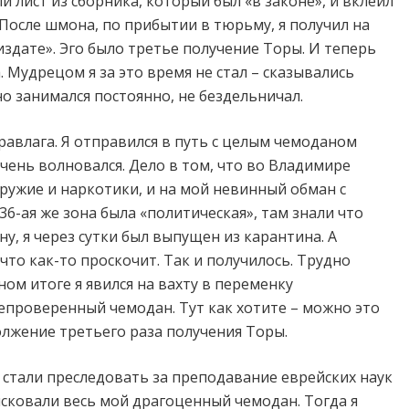
й лист из сборника, который был «в законе», и вклеил
После шмона, по прибытии в тюрьму, я получил на
издате». Эго было третье получение Торы. И теперь
а. Мудрецом я за это время не стал – сказывались
но занимался постоянно, не бездельничал.
равлага. Я отправился в путь с целым чемоданом
очень волновался. Дело в том, что во Владимире
ружие и наркотики, и на мой невинный обман с
6-ая же зона была «политическая», там знали что
ну, я через сутки был выпущен из карантина. А
что как-то проскочит. Так и получилось. Трудно
ном итоге я явился на вахту в переменку
непроверенный чемодан. Тут как хотите – можно это
олжение третьего раза получения Торы.
 стали преследовать за преподавание еврейских наук
ковали весь мой драгоценный чемодан. Тогда я