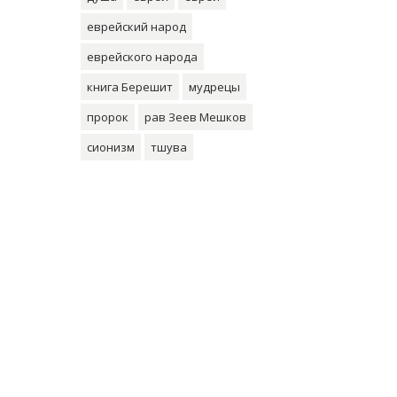
еврейский народ
еврейского народа
книга Берешит
мудрецы
пророк
рав Зеев Мешков
сионизм
тшува