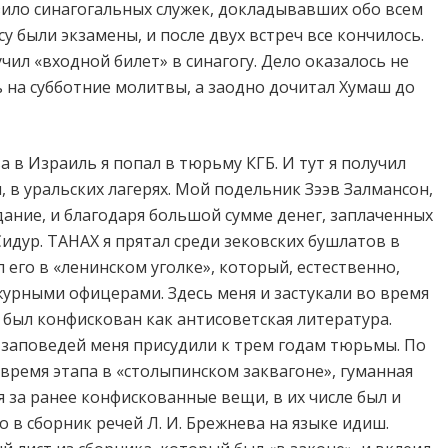
зило синагогальных служек, докладывавших обо всем
у были экзамены, и после двух встреч все кончилось.
учил «входной билет» в синагогу. Дело оказалось не
ь на субботние молитвы, а заодно дочитал Хумаш до
 в Израиль я попал в тюрьму КГБ. И тут я получил
я, в уральских лагерях. Мой подельник Зээв Залмансон,
ание, и благодаря большой сумме денег, заплаченных
идур. ТАНАХ я прятал среди зековских бушлатов в
 его в «ленинском уголке», который, естественно,
урными офицерами. Здесь меня и застукали во время
 был конфискован как антисоветская литература.
 заповедей меня присудили к трем годам тюрьмы. По
 время этапа в «столыпинском заквагоне», гуманная
 за ранее конфискованные вещи, в их числе был и
о в сборник речей Л. И. Брежнева на языке идиш.