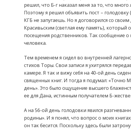
решил, что Б-г наказал меня за то, что много
Поэтому я решил объявить пост – голодовку 
КГБ не запугаешь. Но я договорился со свои
Красивьским (светлая ему память), который о
посещения родственников. Так сообщение о 
человека.
Тем временем я сидел во внутренней лагерн
стихов Торы. Свои записи я ухитрялся перед
камере. Я так и вижу себя на 40-ой день сиде
священных книг. И тогда я подумал: «Точно 
день». Это было ощущение высшего блаженств
ее для Дана, истинным получателем Б-жествен
А на 56-ой день голодовки явился разгневан
родины». И я понял, что вопрос о моих книга
он так бесится. Поскольку здесь были затрон