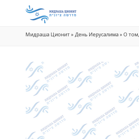
Мидраша Ционит
»
День Иерусалима
»
О том,