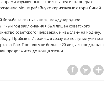
 взорами изумленных зэков я вышел из карцера с
ождению Моше рабейну со скрижалями с горы Синай.
ей борьбе за святые книги, международное
 11-ый год заключения я был лишен советского
инство советского человека», и «выслан» на Родину,
ободу. Прибыв в Израиль, я сразу же поступил учиться
рказ а-Рав. Прошло уже больше 20 лет, а я продолжаю
инай продолжится до конца жизни