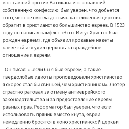
восставший против Ватикана и основавший
собственную конфес
c
ию, был уверен, что добьется
того, чего не смогла достичь католическая церковь:
обратит в христианство большинство евреев. В 1523
году он написал памфлет «Этот Иисус Христос был
рожден евреем», где объявил кровавые наветы
клеветой и осудил церковь за враждебное
отношение к евреям.
Он писал: «…если бы я был евреем, а такие
твердолобые идиоты проповедовали христианство,
я скорее стал бы свиньей, чем христианином». Лютер
страстно ратовал за отмену антиеврейского
законодательства и за предоставление евреям
равных прав. Реформатор был уверен, что если
использовать пряник вместо кнута, евреи
немедленно бросятся в лоно христианской церкви.