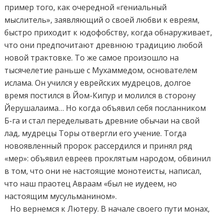
пример того, как очередной «гениальный
мыслитель», заявляющий о своей любви к евреям,
быстро приходит к юдофобству, когда обнаруживает,
что они предпочитают древнюю традицию любой
новой трактовке. То же самое произошло на
тысячелетие раньше с Мухаммедом, основателем
ислама. Он учился у еврейских мудрецов, долгое
время постился в Йом-Кипур и молился в сторону
Йерушалаима… Но когда объявил себя посланником
Б-га и стал переделывать древние обычаи на свой
лад, мудрецы Торы отвергли его учение. Тогда
новоявленный пророк рассердился и принял ряд
«мер»: объявил евреев проклятым народом, обвинил
в том, что они не настоящие монотеисты, написал,
что наш праотец Авраам «был не иудеем, но
настоящим мусульманином».
Но вернемся к Лютеру. В начале своего пути монах,