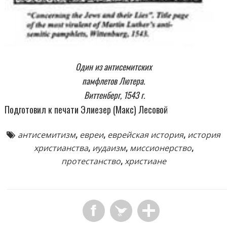
Один из антисемитских
памфлетов Лютера.
Виттенберг, 1543 г.
Подготовил к печати Элиезер (Макс) Лесовой
антисемитизм
,
евреи
,
еврейская история
,
история
христианства
,
иудаизм
,
миссионерство
,
протестанство
,
христиане