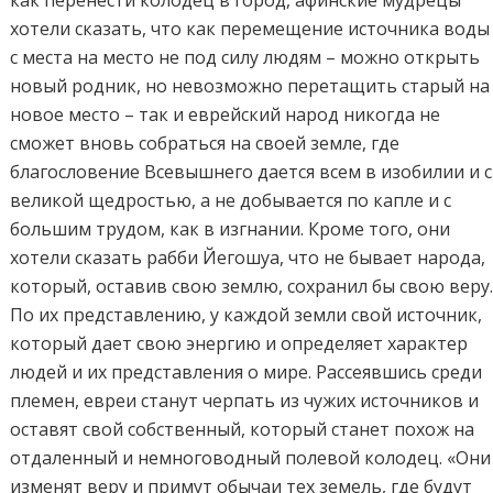
как перенести колодец в город, афинские мудрецы
хотели сказать, что как перемещение источника воды
с места на место не под силу людям – можно открыть
новый родник, но невозможно перетащить старый на
новое место – так и еврейский народ никогда не
сможет вновь собраться на своей земле, где
благословение Всевышнего дается всем в изобилии и с
великой щедростью, а не добывается по капле и с
большим трудом, как в изгнании. Кроме того, они
хотели сказать рабби Йегошуа, что не бывает народа,
который, оставив свою землю, сохранил бы свою веру
По их представлению, у каждой земли свой источник,
который дает свою энергию и определяет характер
людей и их представления о мире. Рассеявшись среди
племен, евреи станут черпать из чужих источников и
оставят свой собственный, который станет похож на
отдаленный и немноговодный полевой колодец. «Они
изменят веру и примут обычаи тех земель, где будут