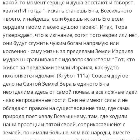
какой-то момент сердце и душа восстают и говорят:
хватит! И тогда “...искать станешь Б-га, Всесильного
твоего, и найдешь, если будешь искать Его всем
сердцем твоим и всею душою твоею”. Итак, Тора
утверждает, что в изгнание, хотят того евреи или нет,
они будут служить чужим богам напрямую или
косвенно - саму жизнь за пределами Земли Израиля
мудрецы сравнивают с идолопоклонством: “Тот, кто
живет за пределами земли Израиля, как будто
поклоняется идолам” (Ктубот 111а). Совсем другое
дело на Святой Земле! Вера в единого Б-га
неотделима здесь от самой почвы, а все ложные идеи
- как непрошенные гости. Они не имеют силы и не
обладают правом на существование там, где сама
природа поет хвалу Всевышнему, там, где ходили
наши праотцы и пятой своей, соприкасавшейся с
землей, понимали больше, чем все народы, вместе