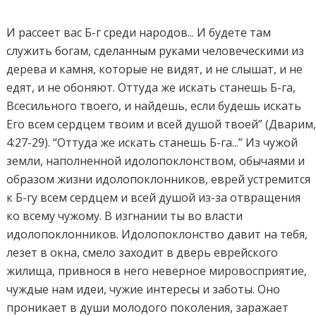
И рассеет вас Б-г среди народов... И будете там
служить богам, сделанным руками человеческими из
дерева и камня, которые не видят, и не слышат, и не
едят, и не обоняют. Оттуда же искать станешь Б-га,
Всесильного твоего, и найдешь, если будешь искать
Его всем сердцем твоим и всей душой твоей” (Дварим
4:27-29). “Оттуда же искать станешь Б-га...” Из чужой
земли, наполненной идолопоклонством, обычаями и
образом жизни идолопоклонников, еврей устремится
к Б-гу всем сердцем и всей душой из-за отвращения
ко всему чужому. В изгнании ты во власти
идолопоклонников. Идолопоклонство давит на тебя,
лезет в окна, смело заходит в дверь еврейского
жилища, привнося в него неверное мировосприятие,
чуждые нам идеи, чужие интересы и заботы. Оно
проникает в души молодого поколения, заражает