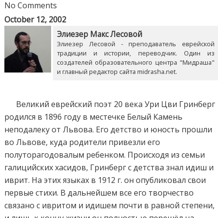
No Comments
October 12, 2002
Элиезер Макс Лесовой
Элиезер Лесовой - преподаватель еврейской
традиции и истории, переводчик. Один из
создателей образовательного центра "Мидраша"
и главный редактор сайта midrasha.net.
Великий еврейский поэт 20 века Ури Цви Гринберг
родился в 1896 году в местечке Белый Камень
неподалеку от Львова. Его детство и юность прошли
во Львове, куда родители привезли его
полуторагодовалым ребенком. Происходя из семьи
галицийских хасидов, Гринберг с детства знал идиш и
иврит. На этих языках в 1912 г. он опубликовал свои
первые стихи. В дальнейшем все его творчество
связано с ивритом и идишем почти в равной степени,
и лишь к концу жизни он полностью перешёл на