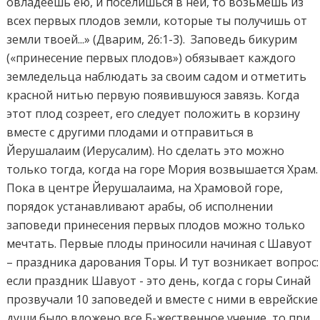
овладеешь ею, и поселишься в ней, то возьмешь из
всех первых плодов земли, которые ты получишь от
земли твоей...» (Дварим, 26:1-3). Заповедь бикурим
(«принесение первых плодов») обязывает каждого
земледельца наблюдать за своим садом и отметить
красной нитью первую появившуюся завязь. Когда
этот плод созреет, его следует положить в корзину
вместе с другими плодами и отправиться в
Йерушалаим (Иерусалим). Но сделать это можно
только тогда, когда на горе Мория возвышается Храм.
Пока в центре Йерушалаима, на Храмовой горе,
порядок устанавливают арабы, об исполнении
заповеди принесения первых плодов можно только
мечтать. Первые плоды приносили начиная с Шавуот
– праздника дарования Торы. И тут возникает вопрос:
если праздник Шавуот - это день, когда с горы Синай
прозвучали 10 заповедей и вместе с ними в еврейские
души было вложено все Б-жественное учение, то при