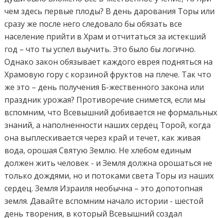
чем здесь первые плоды? В день дарования Торы или
сразу же после него следовало бы обязать все
население прийти в Храм и отчитаться за истекший
год – что ты успел выучить. Это было бы логично.
Однако закон обязывает каждого еврея подняться на
Храмовую гору с корзиной фруктов на плече. Так что
же это – день получения Б-жественного закона или
праздник урожая? Противоречие снимется, если мы
вспомним, что Всевышний добивается не формальных
знаний, а наполненности наших сердец Торой, когда
она выплескивается через край и течет, как живая
вода, орошая Святую Землю. Не хлебом единым
должен жить человек - и Земля должна орошаться не
только дождями, но и потоками света Торы из наших
сердец. Земля Израиля необычна – это допотопная
земля. Давайте вспомним начало истории - шестой
день творения, в который Всевышний создал