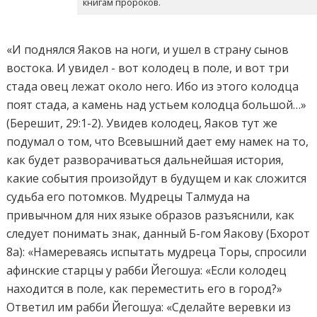
книгам пророков.
«И поднялся Яаков на ноги, и ушел в страну сынов
востока. И увидел - вот колодец в поле, и вот три
стада овец лежат около него. Ибо из этого колодца
поят стада, а камень над устьем колодца большой…»
(Берешит, 29:1-2). Увидев колодец, Яаков тут же
подумал о том, что Всевышний дает ему намек на то,
как будет разворачиваться дальнейшая история,
какие события произойдут в будущем и как сложится
судьба его потомков. Мудрецы Талмуда на
привычном для них языке образов разъяснили, как
следует понимать знак, данный Б-гом Яакову (Бхорот
8а): «Намереваясь испытать мудреца Торы, спросили
афинские старцы у рабби Йегошуа: «Если колодец
находится в поле, как переместить его в город?»
Ответил им рабби Йегошуа: «Сделайте веревки из