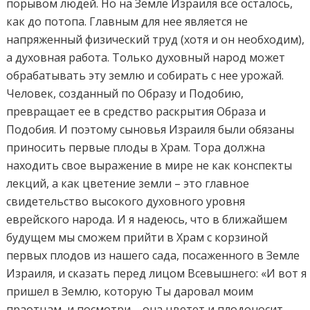
порывом людей. Но на Земле Израиля все осталось,
как до потопа. Главным для нее является не
напряженный физический труд (хотя и он необходим),
а духовная работа. Только духовный народ может
обрабатывать эту землю и собирать с нее урожай.
Человек, созданный по Образу и Подобию,
превращает ее в средство раскрытия Образа и
Подобия. И поэтому сыновья Израиля были обязаны
приносить первые плоды в Храм. Тора должна
находить свое выражение в мире не как конспекты
лекций, а как цветение земли – это главное
свидетельство высокого духовного уровня
еврейского народа. И я надеюсь, что в ближайшем
будущем мы сможем прийти в Храм с корзиной
первых плодов из нашего сада, посаженного в Земле
Израиля, и сказать перед лицом Всевышнего: «И вот я
пришел в Землю, которую Ты даровал моим
праотцам, и посмотри – она цветет и плодоносит