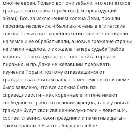
многие евреи. Только вот они забыли, что египетское
гражданство означает рабство (см. предыдущий
абзац)! Все, за исключением колена Леви, прошли
перепись населения, и были включены в египетские
списки. Только вот коренные египтяне все же сидели
на земле и ее обрабатывали, а новые граждане страны
не имели наделов, и их ждала теперь судьба "рабов
короны" – прокладка дорог, постройка городов,
пирамид, и пр. Даже не желавшим прерывать
изучение Торы и поэтому отказавшимся от
гражданства левитам нашлось местечко в этой схеме:
было заявлено, что все должно быть по
справедливости – как коренные египтяне имеют
свободное от работы сословие жрецов, так и у новых
граждан будут свои священнослужители – левиты. И,
соответственно, свои праздники и памятные даты –
таким правом в Египте обладало любое