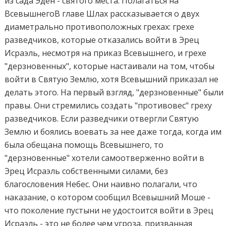
из сада Эден - святого места. Полагаться на
ВсевышнегоВ главе Шлах рассказывается о двух
диаметрально противоположных грехах: грехе
разведчиков, которые отказались войти в Эрец
Исраэль, несмотря на приказ Всевышнего, и грехе
"дерзновенных", которые настаивали на том, чтобы
войти в Святую Землю, хотя Всевышний приказал не
делать этого. На первый взгляд, "дерзновенные" были
правы. Они стремились создать "противовес" греху
разведчиков. Если разведчики отвергли Святую
Землю и боялись воевать за нее даже тогда, когда им
была обещана помощь Всевышнего, то
"дерзновенные" хотели самоотверженно войти в
Эрец Исраэль собственными силами, без
благословения Небес. Они наивно полагали, что
наказание, о котором сообщил Всевышний Моше -
что поколение пустыни не удостоится войти в Эрец
Исраэль - это не более чем угроза, призванная