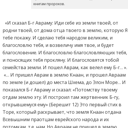
книгам пророков.
«И сказал Б-г Авраму: Иди себе из земли твоей, от
родни твоей, от дома отца твоего в землю, которую Я
тебе покажу. И сделаю тебя народом великим, и
благословлю тебя, и возвеличу имя твое, и будет
благословение. И благословлю благословляющих тебя,
и поносящих тебя прокляну. И благословятся тобой
семейства земли. И пошел Аврам, как велел ему Б-г… ».
«… И пришел Аврам в землю Кнаан, и прошел Авраам
по земле (и дошел) до места Шхема, до Элон Море… И
показался Б-г Авраму и сказал: «Потомству твоему
отдам землю эту. И построил там жертвенник Б-гу,
открывшемуся ему» (Берешит 12) Это первый стих в
Торе, который раскрывает, что земля Кнаан отдана
Всевышним праотцам еврейского народа и их
потомкам, т.е. нам. Но Авраам не пришел в землю