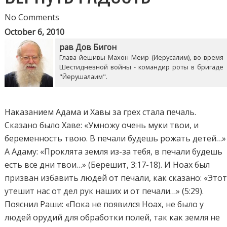
No Comments
October 6, 2010
рав Дов Бигон
Глава йешивы Махон Меир (Иерусалим), во время
Шестидневной войны - командир роты в бригаде
"Йерушалаим".
Наказанием Адама и Хавы за грех стала печаль.
Сказано было Хаве: «Умножу очень муки твои, и
беременность твою. В печали будешь рожать детей…»
А Адаму: «Проклята земля из-за тебя, в печали будешь
есть все дни твои…» (Берешит, 3:17-18). И Ноах был
призван избавить людей от печали, как сказано: «Это
утешит нас от дел рук наших и от печали…» (5:29).
Пояснил Раши: «Пока не появился Ноах, не было у
людей орудий для обработки полей, так как земля не