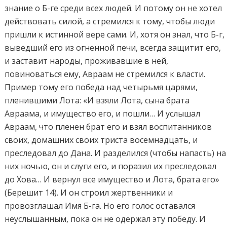
знание о Б-ге среди всех людей. И потому он не хотел
действовать силой, а стремился к тому, чтобы люди
пришли к истинной вере сами. И, хотя он знал, что Б-г,
выведший его из огненной печи, всегда защитит его,
и заставит народы, проживавшие в ней,
повиноваться ему, Авраам не стремился к власти.
Пример тому его победа над четырьмя царями,
пленившими Лота: «И взяли Лота, сына брата
Авраама, и имущество его, и пошли… И услышал
Авраам, что пленен брат его и взял воспитанников
своих, домашних своих триста восемнадцать, и
преследовал до Дана. И разделился (чтобы напасть) на
них ночью, он и слуги его, и поразил их преследовал
до Хова… И вернул все имущество и Лота, брата его»
(Берешит 14). И он строил жертвенники и
провозглашал Имя Б-га. Но его голос оставался
неуслышанным, пока он не одержал эту победу. И