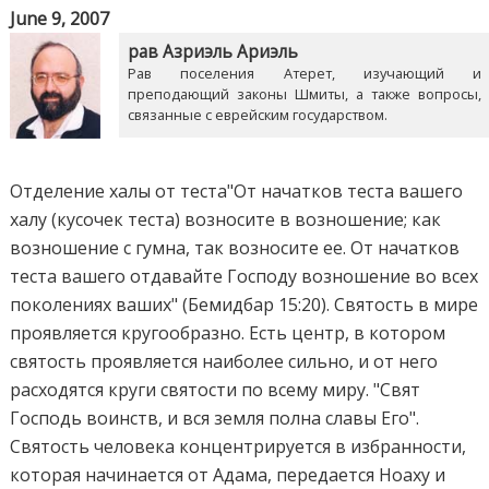
June 9, 2007
рав Азриэль Ариэль
Рав поселения Атерет, изучающий и
преподающий законы Шмиты, а также вопросы,
связанные с еврейским государством.
Отделение халы от теста"От начатков теста вашего
халу (кусочек теста) возносите в возношение; как
возношение с гумна, так возносите ее. От начатков
теста вашего отдавайте Господу возношение во всех
поколениях ваших" (Бемидбар 15:20). Святость в мире
проявляется кругообразно. Есть центр, в котором
святость проявляется наиболее сильно, и от него
расходятся круги святости по всему миру. "Свят
Господь воинств, и вся земля полна славы Его".
Святость человека концентрируется в избранности,
которая начинается от Адама, передается Ноаху и