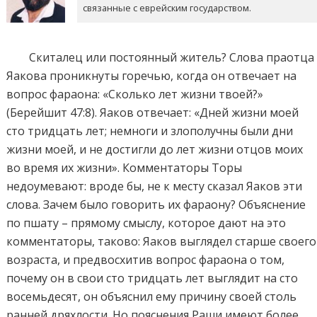
связанные с еврейским государством.
Скиталец или постоянный житель? Слова праотца
Яакова проникнуты горечью, когда он отвечает на
вопрос фараона: «Сколько лет жизни твоей?»
(Берейшит 47:8). Яаков отвечает: «Дней жизни моей
сто тридцать лет; немноги и злополучны были дни
жизни моей, и не достигли до лет жизни отцов моих
во время их жизни». Комментаторы Торы
недоумевают: вроде бы, не к месту сказал Яаков эти
слова. Зачем было говорить их фараону? Объяснение
по пшату – прямому смыслу, которое дают на это
комментаторы, таково: Яаков выглядел старше своего
возраста, и предвосхитив вопрос фараона о том,
почему он в свои сто тридцать лет выглядит на сто
восемьдесят, он объяснил ему причину своей столь
ранней дряхлости. Но пояснения Раши имеют более