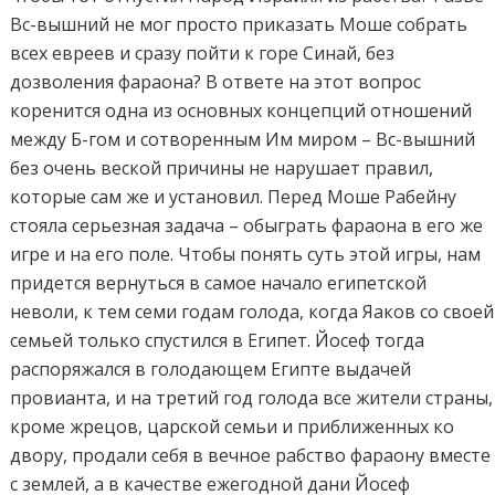
Вс-вышний не мог просто приказать Моше собрать
всех евреев и сразу пойти к горе Синай, без
дозволения фараона? В ответе на этот вопрос
коренится одна из основных концепций отношений
между Б-гом и сотворенным Им миром – Вс-вышний
без очень веской причины не нарушает правил,
которые сам же и установил. Перед Моше Рабейну
стояла серьезная задача – обыграть фараона в его же
игре и на его поле. Чтобы понять суть этой игры, нам
придется вернуться в самое начало египетской
неволи, к тем семи годам голода, когда Яаков со своей
семьей только спустился в Египет. Йосеф тогда
распоряжался в голодающем Египте выдачей
провианта, и на третий год голода все жители страны,
кроме жрецов, царской семьи и приближенных ко
двору, продали себя в вечное рабство фараону вместе
с землей, а в качестве ежегодной дани Йосеф