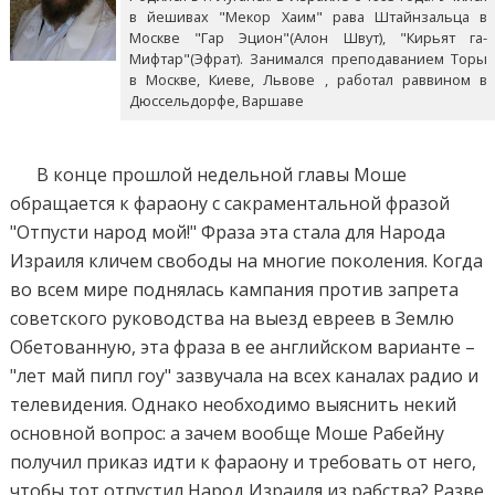
в йешивах "Мекор Хаим" рава Штайнзальца в
Москве "Гар Эцион"(Алон Швут), "Кирьят га-
Мифтар"(Эфрат). Занимался преподаванием Торы
в Москве, Киеве, Львове , работал раввином в
Дюссельдорфе, Варшаве
В конце прошлой недельной главы Моше
обращается к фараону с сакраментальной фразой
"Отпусти народ мой!" Фраза эта стала для Народа
Израиля кличем свободы на многие поколения. Когда
во всем мире поднялась кампания против запрета
советского руководства на выезд евреев в Землю
Обетованную, эта фраза в ее английском варианте –
"лет май пипл гоу" зазвучала на всех каналах радио и
телевидения. Однако необходимо выяснить некий
основной вопрос: а зачем вообще Моше Рабейну
получил приказ идти к фараону и требовать от него,
чтобы тот отпустил Народ Израиля из рабства? Разве