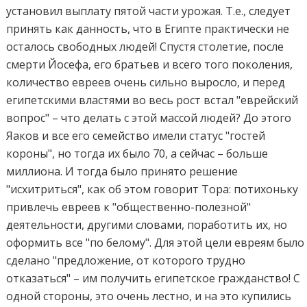
установил выплату пятой части урожая. Т.е., следует
принять как данность, что в Египте практически не
осталось свободных людей! Спустя столетие, после
смерти Йосефа, его братьев и всего того поколения,
количество евреев очень сильно выросло, и перед
египетскими властями во весь рост встал "еврейский
вопрос" – что делать с этой массой людей? До этого
Яаков и все его семейство имели статус "гостей
короны", но тогда их было 70, а сейчас – больше
миллиона. И тогда было принято решение
"исхитриться", как об этом говорит Тора: потихоньку
привлечь евреев к "общественно-полезной"
деятельности, другими словами, поработить их, но
оформить все "по белому". Для этой цели евреям было
сделано "предложение, от которого трудно
отказаться" – им получить египетское гражданство! С
одной стороны, это очень лестно, и на это купились