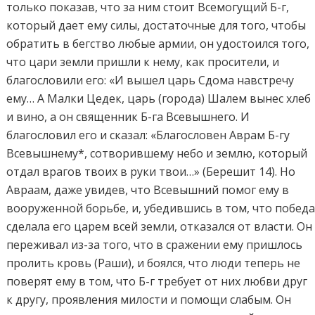
только показав, что за ним стоит Всемогущий Б-г,
который дает ему силы, достаточные для того, чтобы
обратить в бегство любые армии, он удостоился того,
что цари земли пришли к нему, как просители, и
благословили его: «И вышел царь Сдома навстречу
ему… А Малки Цедек, царь (города) Шалем вынес хлеб
и вино, а он священник Б-га Всевышнего. И
благословил его и сказал: «Благословен Аврам Б-гу
Всевышнему*, сотворившему небо и землю, который
отдал врагов твоих в руки твои…» (Берешит 14). Но
Авраам, даже увидев, что Всевышний помог ему в
вооруженной борьбе, и, убедившись в том, что побед
сделала его царем всей земли, отказался от власти. Он
переживал из-за того, что в сражении ему пришлось
пролить кровь (Раши), и боялся, что люди теперь не
поверят ему в том, что Б-г требует от них любви друг
к другу, проявления милости и помощи слабым. Он