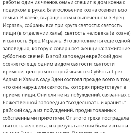
работы один из членов семьи спешит в дом коэна с
подарком в руках. Благословение коэна осеняет всю
семью. В хлебе, выращенном и выпеченном в Эрец
Исраэль, собраны все три круга святости: святость
пищи (в отделении халы), святость человека (в коэне)
и святость Эрец Исраэль. Это дополняется еще одной
заповедью, которую совершает женщина: зажигание
субботних свечей. В этой заповеди еврейский дом
осеняется еще одним видом святости: святости
времени, центром которой является Суббота. Грех
Адама и Хавы в саду Эден состоял прежде всего в том,
что они нарушили святость, которая присутствует в
приеме пищи. Они ели не из побуждений, связанных с
Божественной заповедью "возделывать и хранить"
райский сад, а из побуждений, продиктованных
собственными прихотями. От этого греха пострадала
святость человека, и в результате они были изгнаны