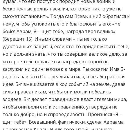
думал, что его поступок породит новые войны и
бесконечные волны насилия, которые никто уже не
сможет остановить. Тогда сам Всевышний обратился к
нему, чтобы успокоить его и благословить его: «Не
бойся Аврам, Я – щит тебе, награда твоя велика»
(Берешит 15). Иными словами – ты не только
удостоишься защиты, если кто-то придет мстить тебе,
но и должен знать, что ты совершил великое дело, за
которое тебе полагается награда, которой не
заслужил ни один человек в мире. Ты освятил Имя Б-
га, показав, что Он – реальная сила, а не абстрактная
идея. Б-г вмешивается в ход событий на земле, давая
силы праведникам, чтобы они могли победить
злодеев. Б-г делает праведников властителями мира,
чтобы они вели его к исправлению, утверждая не
только добро, но и справедливость. Произнеся «Я –
щит тебе», Всевышний, фактически, сделал Авраама
царем земли Кнаан. И для того, чтобы у нашего