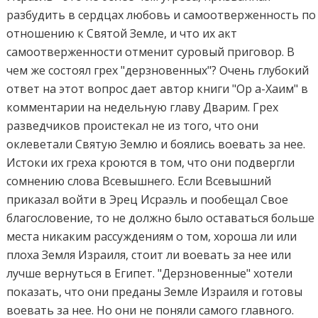
разбудить в сердцах любовь и самоотверженность по
отношению к Святой Земле, и что их акт
самоотверженности отменит суровый приговор. В
чем же состоял грех "дерзновенных"? Очень глубокий
ответ на этот вопрос дает автор книги "Ор а-Хаим" в
комментарии на недельную главу Дварим. Грех
разведчиков проистекал не из того, что они
оклеветали Святую Землю и боялись воевать за нее.
Истоки их греха кроются в том, что они подвергли
сомнению слова Всевышнего. Если Всевышний
приказал войти в Эрец Исраэль и пообещал Свое
благословение, то не должно было оставаться больше
места никаким рассуждениям о том, хороша ли или
плоха Земля Израиля, стоит ли воевать за нее или
лучше вернуться в Египет. "Дерзновенные" хотели
показать, что они преданы Земле Израиля и готовы
воевать за нее. Но они не поняли самого главного.