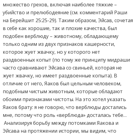
множество грехов, включая наиболее тяжкие –
убийство и прелюбодеяние (см. комментарий Раши
на Берейшит 25:25-29). Таким образом, Эйсав, сочетая
в себе как хорошие, так и плохие качества, был
подобен верблюду – животному, обладающему
только одним из двух признаков кашерности,
которое жует жвачку, но у которого нет
раздвоенных копыт (по тому же принципу мидраши
часто сравнивают Эйсава со свиньей, которая не
жует жвачку, но имеет раздвоенные копыта). В
отличие от него, Яаков был цельным человеком,
подобным чистым животным, которые обладают
обоими признаками чистоты. На это хотел указать
Яаков брату: я не говорю, что верблюды достались
мне, потому что роль «верблюда» досталась тебе…
Анализируя борьбу между потомками Яакова и
Эйсава на протяжении истории, мы видим, что