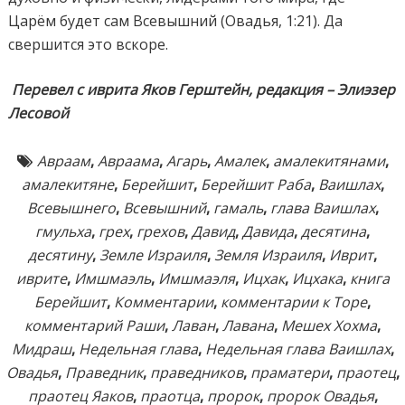
Царём будет сам Всевышний (Овадья, 1:21). Да
свершится это вскоре.
Перевел с иврита Яков Герштейн, редакция – Элиэзер
Лесовой
Авраам
,
Авраама
,
Агарь
,
Амалек
,
амалекитянами
,
амалекитяне
,
Берейшит
,
Берейшит Раба
,
Ваишлах
,
Всевышнего
,
Всевышний
,
гамаль
,
глава Ваишлах
,
гмульха
,
грех
,
грехов
,
Давид
,
Давида
,
десятина
,
десятину
,
Земле Израиля
,
Земля Израиля
,
Иврит
,
иврите
,
Имшмаэль
,
Имшмаэля
,
Ицхак
,
Ицхака
,
книга
Берейшит
,
Комментарии
,
комментарии к Торе
,
комментарий Раши
,
Лаван
,
Лавана
,
Мешех Хохма
,
Мидраш
,
Недельная глава
,
Недельная глава Ваишлах
,
Овадья
,
Праведник
,
праведников
,
праматери
,
праотец
,
праотец Яаков
,
праотца
,
пророк
,
пророк Овадья
,