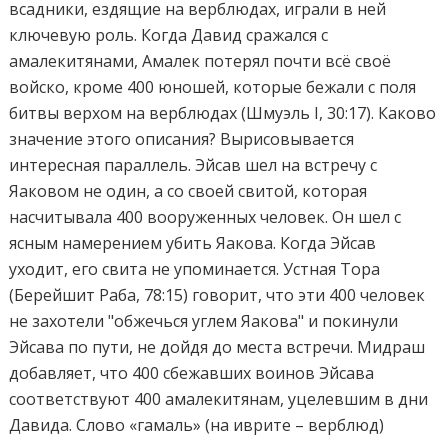
всадники, ездящие на верблюдах, играли в ней
ключевую роль. Когда Давид сражался с
амалекитянами, Амалек потерял почти всё своё
войско, кроме 400 юношей, которые бежали с поля
битвы верхом на верблюдах (Шмуэль I, 30:17). Каково
значение этого описания? Вырисовывается
интересная параллель. Эйсав шел на встречу с
Яаковом не один, а со своей свитой, которая
насчитывала 400 вооруженных человек. Он шел с
ясным намерением убить Яакова. Когда Эйсав
уходит, его свита не упоминается. Устная Тора
(Берейшит Раба, 78:15) говорит, что эти 400 человек
не захотели "обжечься углем Яакова" и покинули
Эйсава по пути, не дойдя до места встречи. Мидраш
добавляет, что 400 сбежавших воинов Эйсава
соответствуют 400 амалекитянам, уцелевшим в дни
Давида. Слово «гамаль» (на иврите – верблюд)