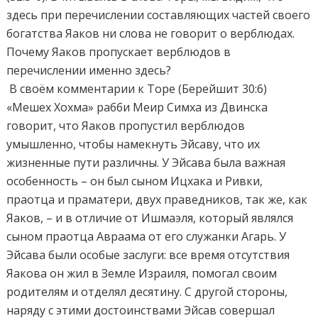
здесь при перечислении составляющих частей своего
богатства Яаков ни слова не говорит о верблюдах.
Почему Яаков пропускает верблюдов в
перечислении именно здесь?
В своём комментарии к Торе (Берейшит 30:6)
«Мешех Хохма» рабби Меир Симха из Двинска
говорит, что Яаков пропустил верблюдов
умышленно, чтобы намекнуть Эйсаву, что их
жизненные пути различны. У Эйсава была важная
особенность – он был сыном Ицхака и Ривки,
праотца и праматери, двух праведников, так же, как
Яаков, – и в отличие от Ишмаэля, который являлся
сыном праотца Авраама от его служанки Агарь. У
Эйсава были особые заслуги: все время отсутствия
Яакова он жил в Земле Израиля, помогал своим
родителям и отделял десятину. С другой стороны,
наряду с этими достоинствами Эйсав совершал