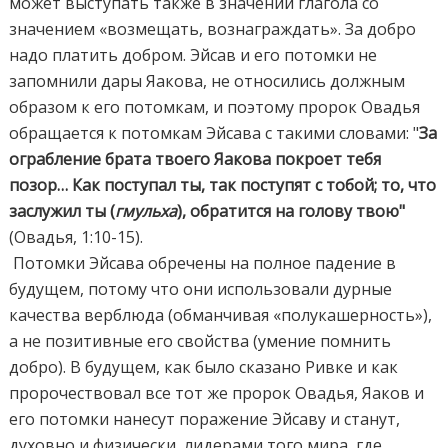
может выступать также в значении глагола со
значением «возмещать, вознаграждать». За добро
надо платить добром. Эйсав и его потомки не
запомнили дары Яакова, не относились должным
образом к его потомкам, и поэтому пророк Овадья
обращается к потомкам Эйсава с такими словами: "
За
ограбление брата твоего Яакова покроет тебя
позор… Как поступал ты, так поступят с тобой; то, что
заслужил ты (
гмульха
), обратится на голову твою"
(Овадья, 1:10-15).
Потомки Эйсава обречены на полное падение в
будущем, потому что они использовали дурные
качества верблюда (обманчивая «полукашерность»),
а не позитивные его свойства (умение помнить
добро). В будущем, как было сказано Ривке и как
пророчествовал все тот же пророк Овадья, Яаков и
его потомки нанесут поражение Эйсаву и станут,
духовно и физически, лидерами того мира, где