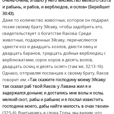
очень-очень; и было у него множество мелкого скота
и рабынь, и рабов, и верблюдов, и ослов»
(Берейшит
30:43).
Даже то количество животных, которое он подарил
позже своему брату Эйсаву, чтобы задобрить его,
свидетельствует о богатстве Яакова. Среди
животных, подаренных Эйсаву, перечисляются
«двести коз и двадцать козлов, двести овец и
двадцать баранов, тридцать дойных верблюдиц с
верблюжатами, сорок коров и десять волов,
двадцать ослиц и десять ослят» (там же, 32:13-16).
Однако, отправляя посланцев к своему брату, Яаков
говорит им: «
Так скажите господину моему Эйсаву:
так сказал раб твой Яаков: у Лавана жил я и
задержался доныне; и достались мне волы и ослы,
мелкий скот, рабы и рабыни; и я послал известить
господина моего, дабы найти милость в очах твоих»
(32:5-6). Вчитываясь в слова Торы, мы видим, что