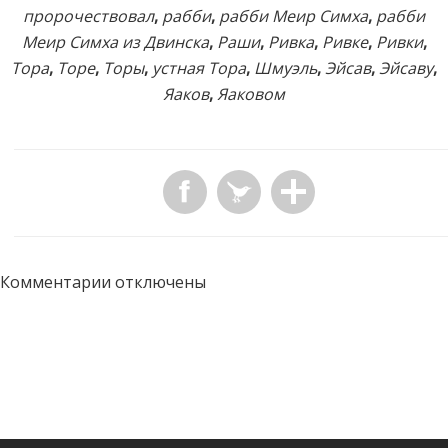
пророчествовал
,
рабби
,
рабби Меир Симха
,
рабби
Меир Симха из Двинска
,
Раши
,
Ривка
,
Ривке
,
Ривки
,
Тора
,
Торе
,
Торы
,
устная Тора
,
Шмуэль
,
Эйсав
,
Эйсаву
,
Яаков
,
Яаковом
Комментарии отключены