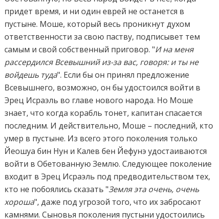
придет время, и ни один еврей не останется в
пустыне. Моше, который весь проникнут духом
ответственности за свою паству, подписывет тем
самым и свой собственный приговор. "
И на меня
рассердился Всевышний из-за вас, говоря: и ты не
войдешь туда
". Если бы он принял предложение
Всевышнего, возможно, он бы удостоился войти в
Эрец Исраэль во главе нового народа. Но Моше
знает, что когда корабль тонет, капитан спасается
последним. И действительно, Моше – последний, кто
умер в пустыне. Из всего этого поколения только
Йеошуа бин Нун и Калев бен Йефунэ удостаиваются
войти в Обетованную Землю. Следующее поколение
входит в Эрец Исраэль под предводительством тех,
кто не побоялись сказать "
Земля эта очень, очень
хороша
", даже под угрозой того, что их забросают
камнями. Сыновья поколения пустыни удостоились