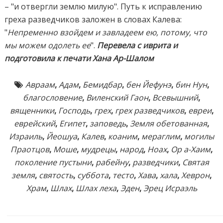
– "и отвергли землю милую". Путь к исправлению
греха разведчиков заложен в словах Калева:
"
Непременно взойдем и завладеем ею, потому, что
мы можем одолеть ее
".
Перевела с иврита и
подготовила к печати Хана Ар-Шалом
Авраам
,
Адам
,
Бемидбар
,
бен Йефунэ
,
бин Нун
,
благословение
,
Виленский Гаон
,
Всевышний
,
вященники
,
Господь
,
грех
,
грех разведчиков
,
евреи
,
еврейский
,
Египет
,
заповедь
,
Земля обетованная
,
Израиль
,
Йеошуа
,
Калев
,
коаним
,
мераглим
,
могилы
Праотцов
,
Моше
,
мудрецы
,
народ
,
Ноах
,
Ор а-Хаим
,
поколение пустыни
,
рабейну
,
разведчики
,
Святая
земля
,
святость
,
суббота
,
тесто
,
Хава
,
хала
,
Хеврон
,
Храм
,
Шлах
,
Шлах леха
,
Эден
,
Эрец Исраэль