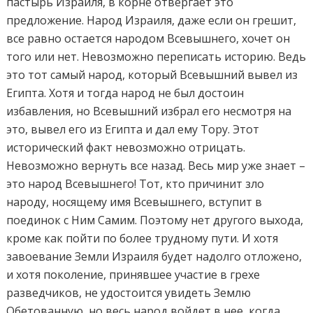
пастырь Израиля, в корне отвергает это
предложение. Народ Израиля, даже если он грешит,
все равно остается народом Всевышнего, хочет он
того или нет. Невозможно переписать историю. Ведь
это тот самый народ, который Всевышний вывел из
Египта. Хотя и тогда народ не был достоин
избавления, но Всевышний избрал его несмотря на
это, вывел его из Египта и дал ему Тору. Этот
исторический факт невозможно отрицать.
Невозможно вернуть все назад. Весь мир уже знает –
это народ Всевышнего! Тот, кто причинит зло
народу, носящему имя Всевышнего, вступит в
поединок с Ним Самим. Поэтому нет другого выхода,
кроме как пойти по более трудному пути. И хотя
завоевание Земли Израиля будет надолго отложено,
и хотя поколение, принявшее участие в грехе
разведчиков, не удостоится увидеть Землю
Обетованную, но весь народ войдет в нее, когда