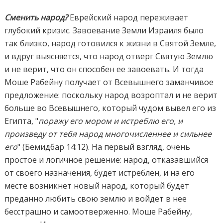
Сменить народ?
Еврейский народ переживает
глубокий кризис. Завоевание Земли Израиля было
так близко, народ готовился к жизни в Святой Земле,
и вдруг выясняется, что народ отверг Святую Землю
и не верит, что он способен ее завоевать. И тогда
Моше Рабейну получает от Всевышнего заманчивое
предложение: поскольку народ возроптал и не верит
больше во Всевышнего, который чудом вывел его из
Египта, "
поражу его мором и истреблю его, и
произведу от тебя народ многочисленнее и сильнее
его
" (Бемидбар 14:12). На первый взгляд, очень
простое и логичное решение: народ, отказавшийся
от своего назначения, будет истреблен, и на его
месте возникнет новый народ, который будет
преданно любить свою землю и войдет в нее
бесстрашно и самоотверженно. Моше Рабейну,