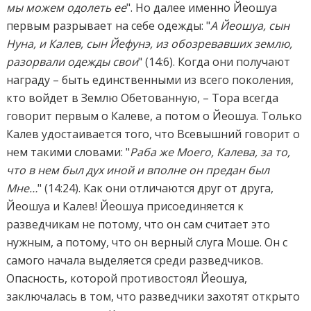
мы можем одолеть ее
". Но далее именно Йеошуа
первым разрывает на себе одежды: "
А Йеошуа, сын
Нуна, и Калев, сын Йефунэ, из обозревавших землю,
разорвали одежды свои
" (14:6). Когда они получают
награду – быть единственными из всего поколения,
кто войдет в Землю Обетованную, – Тора всегда
говорит первым о Калеве, а потом о Йеошуа. Только
Калев удостаивается того, что Всевышний говорит о
нем такими словами: "
Раба же Моего, Калева, за то,
что в нем был дух иной и вполне он предан был
Мне…
" (14:24). Как они отличаются друг от друга,
Йеошуа и Калев! Йеошуа присоединяется к
разведчикам не потому, что он сам считает это
нужным, а потому, что он верный слуга Моше. Он с
самого начала выделяется среди разведчиков.
Опасность, которой противостоял Йеошуа,
заключалась в том, что разведчики захотят открыто