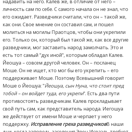
надавить на него. Калев же, в отличие от него –
личность сам по себе. С самого начала он не знал, что
его ожидает. Разведчики считали, что он – такой же,
как они. Свое мнение он составил сам, и пошел
молиться на могилы Праотцов, чтобы они укрепили
его. Только он, который был такой же, как все другие
разведчики, мог заставить народ замолчать. Это и
есть тот самый "дух иной", которым обладал Калев.
Йеошуа – совсем другой человек. Он – посланец
Моше. Он не ищет, кто мог бы его укрепить – его
поддерживает Моше. Поэтому Всевышний говорит
Моше о Йеошуа: "
Йеошуа, сын Нуна, что стоит пред
тобой – он войдет туда, его укрепи
". Есть два пути
противостоять разведчикам. Калев прокладывает
свой путь сам, как представитель народа. Иегошуа
же действует от имени Моше и черпает у него
поддержку.
Исправление греха разведчиков
В наши
дни, когда заповедь заселения Эрец Исраэль требует