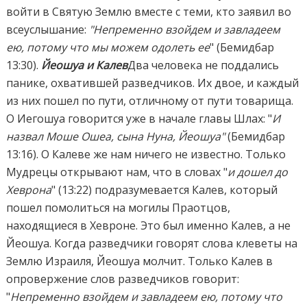
войти в Святую Землю вместе с теми, кто заявил во
всеуслышание:
"Непременно взойдем и завладеем
ею, потому что мы можем одолеть ее
" (Бемидбар
13:30).
Йеошуа и Калев
Два человека не поддались
панике, охватившей разведчиков. Их двое, и каждый
из них пошел по пути, отличному от пути товарища.
О Иегошуа говорится уже в начале главы Шлах: "
И
назвал Моше Ошеа, сына Нуна, Йеошуа"
(Бемидбар
13:16). О Калеве же нам ничего не известно. Только
Мудрецы открывают нам, что в словах "
и дошел до
Хеврона
" (13:22) подразумевается Калев, который
пошел помолиться на могилы Праотцов,
находящиеся в Хевроне. Это был именно Калев, а не
Йеошуа. Когда разведчики говорят слова клеветы на
Землю Израиля, Йеошуа молчит. Только Калев в
опровержение слов разведчиков говорит:
"
Непременно взойдем и завладеем ею, потому что