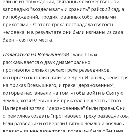
ели не из побуждений, связанных с Божественной
заповедью "возделывать и хранить" райский сад, а
из побуждений, продиктованных собственными
прихотями. От этого греха пострадала святость
человека, и в результате они были изгнаны из сада
Эден – святого места.
Полагаться на Всевышнего
В главе Шлах
рассказывается о двух диаметрально
противоположных грехах: грехе разведчиков,
которые отказались войти в Эрец Исраэль, несмотря
на приказ Всевышнего, и грехе "дерзновенных",
которые настаивали на том, чтобы войти в Святую
Землю, хотя Всевышний приказал не делать этого.
На первый взгляд, "дерзновенные" были правы. Они
стремились создать "противовес" греху разведчиков.
Если разведчики отвергли Святую Землю и боялись
воевать за нее даже тогда, когда им была обещана