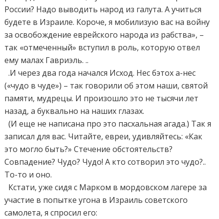
России? Надо выводить народ из галута. А учиться
будете в Израиле. Короче, я мобилизую вас на войну
за освобождение еврейского народа из рабства», –
так «отмеченный» вступил в роль, которую отвел
ему малах Гавриэль. ..
.И через два года начался Исход. Нес бэтох а-нес
(«чудо в чуде») – так говорили об этом наши, святой
памяти, мудрецы. И произошло это не тысячи лет
назад, а буквально на наших глазах.
(И еще не написана про это пасхальная агада.) Так я
записал для вас. Читайте, евреи, удивляйтесь: «Как
это могло быть?» Стечение обстоятельств?
Совпадение? Чудо? Чудо! А кто сотворил это чудо?..
То-то и оно.
Кстати, уже сидя с Марком в мордовском лагере за
участие в попытке угона в Израиль советского
самолета, я спросил его: