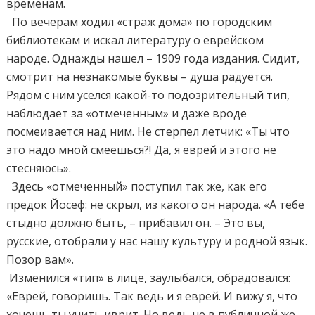
временам.
По вечерам ходил «страж дома» по городским
библиотекам и искал литературу о еврейском
народе. Однажды нашел – 1909 года издания. Сидит,
смотрит на незнакомые буквы – душа радуется.
Рядом с ним уселся какой-то подозрительный тип,
наблюдает за «отмеченным» и даже вроде
посмеивается над ним. Не стерпел летчик: «Ты что
это надо мной смеешься?! Да, я еврей и этого не
стесняюсь».
Здесь «отмеченный» поступил так же, как его
предок Йосеф: не скрыл, из какого он народа. «А тебе
стыдно должно быть, – прибавил он. – Это вы,
русские, отобрали у нас нашу культуру и родной язык.
Позор вам».
Изменился «тип» в лице, заулыбался, обрадовался:
«Еврей, говоришь. Так ведь и я еврей. И вижу я, что
хочешь ты учить иврит. Но ведь не в публичной же