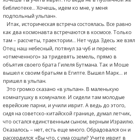
библиотеке… Хочешь, идем ко мне, у меня
подпольный ульпан».
Итак, историческая встреча состоялась. Все равно
как два космонавта встречаются в космосе. Только
там – рассчеты, траектории… Нет чуда. Здесь же взял
Отец наш небесный, потянул за чуб и перенес
«отмеченного» за тридевять земель, прямо в
объятия своего брата Гилеля Бутмана. Так и Моше
вышел к своим братьям в Египте. Вышел Марк… и
пришел в ульпан.
Это громко сказано «в ульпан». В маленькую
комнатушку в комуналке. И сидели там молодые
еврейские парни, и учили иврит. А ведь до этого,
сидя на советско-китайской границе, думал летчик,
что остался единственным сыном, верным Израилю.
Оказалось – нет, есть еще много. Обрадовался он и
рассердился: «Вы что, с ума сошли? Учите иврит в