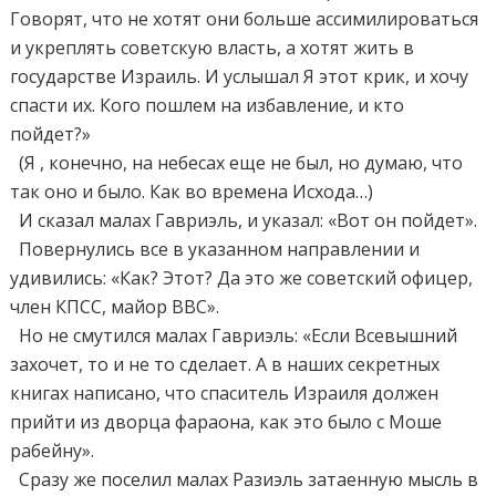
Говорят, что не хотят они больше ассимилироваться
и укреплять советскую власть, а хотят жить в
государстве Израиль. И услышал Я этот крик, и хочу
спасти их. Кого пошлем на избавление, и кто
пойдет?»
(Я , конечно, на небесах еще не был, но думаю, что
так оно и было. Как во времена Исхода…)
И сказал малах Гавриэль, и указал: «Вот он пойдет».
Повернулись все в указанном направлении и
удивились: «Как? Этот? Да это же советский офицер,
член КПСС, майор ВВС».
Но не смутился малах Гавриэль: «Если Всевышний
захочет, то и не то сделает. А в наших секретных
книгах написано, что спаситель Израиля должен
прийти из дворца фараона, как это было с Моше
рабейну».
Сразу же поселил малах Разиэль затаенную мысль в