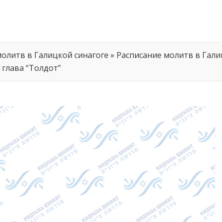
олитв в Галицкой синагоге
»
Расписание молитв в Галиц
я глава “Толдот”