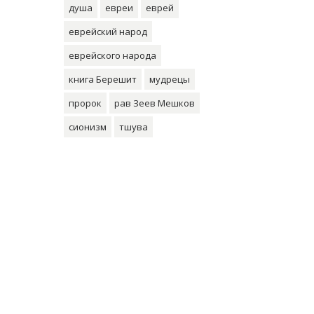
душа
евреи
еврей
еврейский народ
еврейского народа
книга Берешит
мудрецы
пророк
рав Зеев Мешков
сионизм
тшува