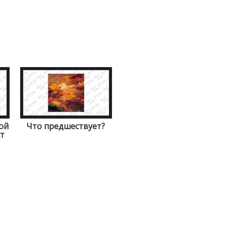
ой
Что предшествует?
т