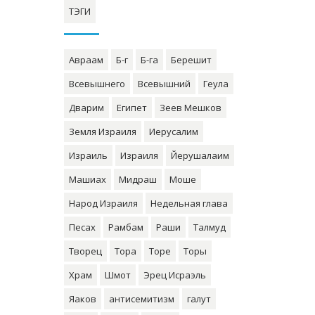
ТЭГИ
Авраам
Б-г
Б-га
Берешит
Всевышнего
Всевышний
Геула
Дварим
Египет
Зеев Мешков
Земля Израиля
Иерусалим
Израиль
Израиля
Йерушалаим
Машиах
Мидраш
Моше
Народ Израиля
Недельная глава
Песах
Рамбам
Раши
Талмуд
Творец
Тора
Торе
Торы
Храм
Шмот
Эрец Исраэль
Яаков
антисемитизм
галут