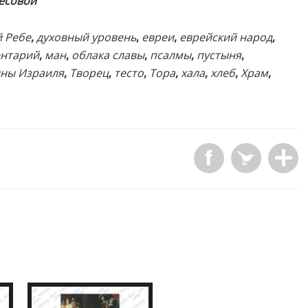
Лесовой
й Ребе
,
духовный уровень
,
евреи
,
еврейский народ
,
нтарий
,
ман
,
облака славы
,
псалмы
,
пустыня
,
ны Израиля
,
Творец
,
тесто
,
Тора
,
хала
,
хлеб
,
Храм
,