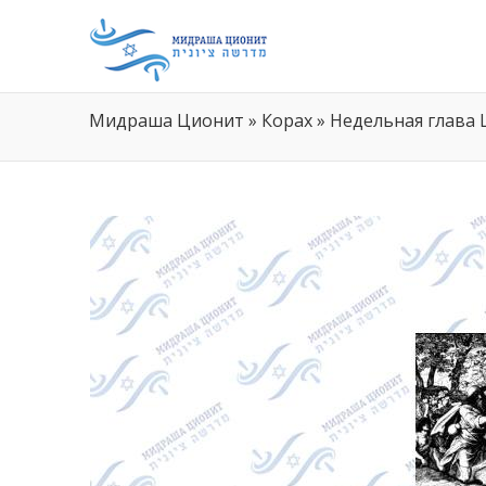
Мидраша Ционит
»
Корах
»
Недельная глава 