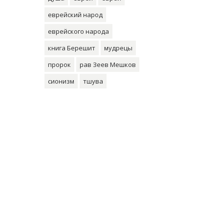
еврейский народ
еврейского народа
книга Берешит
мудрецы
пророк
рав Зеев Мешков
сионизм
тшува