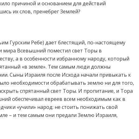
ужило причиной и основанием для действий
шись их слов, пренебрег Землей?
им Гурским Ребе) дает блестящий, по-настоящему
ии мира Всевышний поместил свет Торы в
ству, а в особенности избранному народу, который
прятанный «в земле». Тем самым люди должны
нии. Сыны Израиля после Исхода начали привыкать к
 было необходимости обрабатывать землю ни для того,
раскрыть спрятанный свет Торы. И пропитание, и Тора
ышний обеспечивал евреев всем необходимым как в
едчики «учили» народ: не стоить понижать свой
мле – и тем самым они предали Землю Израиля,