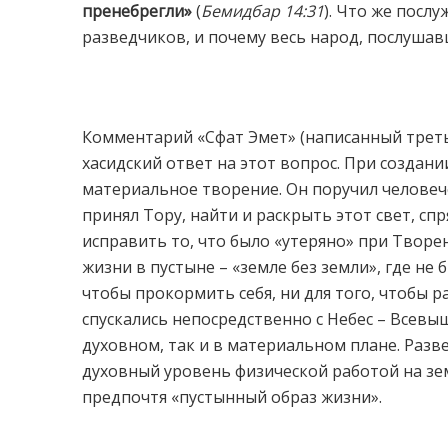
пренебрегли»
(
Бемидбар 14:31
). Что же посл
разведчиков, и почему весь народ, послушав
Комментарий «Сфат Эмет» (написанный треть
хасидский ответ на этот вопрос. При создан
материальное творение. Он поручил человече
принял Тору, найти и раскрыть этот свет, с
исправить то, что было «утеряно» при Творе
жизни в пустыне – «земле без земли», где не
чтобы прокормить себя, ни для того, чтобы 
спускались непосредственно с Небес – Всев
духовном, так и в материальном плане. Разв
духовный уровень физической работой на зе
предпочтя «пустынный образ жизни».