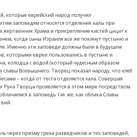
ей, которые еврейский народ получил
 этим заповедям относятся отделение халы при
а жертвенник Храма и прикрепление кистей
цицит
к
менем, когда сыны Израиля все же покинут пустыню и
ле. Именно эти заповеди должны были в будущем
ов, которыми евреи пользовались в пустыне и
на, колодца с водой (который чудесным образом
в славы Всевышнего. Творец показал народу, что хлеб
есами – когда от теста отделяется хала. Совершая
к Рука Творца проявляется в этом мире посредством
 облачаемся в заповедь так же, как облака Славы
твий.
эль
через призму греха разведчиков и тех заповедей,