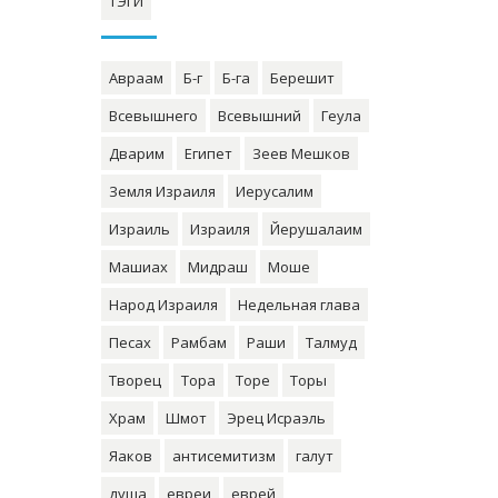
ТЭГИ
Авраам
Б-г
Б-га
Берешит
Всевышнего
Всевышний
Геула
Дварим
Египет
Зеев Мешков
Земля Израиля
Иерусалим
Израиль
Израиля
Йерушалаим
Машиах
Мидраш
Моше
Народ Израиля
Недельная глава
Песах
Рамбам
Раши
Талмуд
Творец
Тора
Торе
Торы
Храм
Шмот
Эрец Исраэль
Яаков
антисемитизм
галут
душа
евреи
еврей