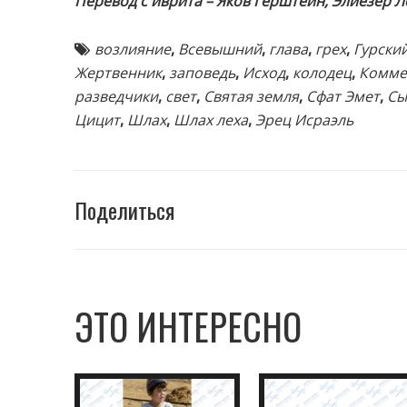
Перевод с иврита – Яков Герштейн, Элиезер 
возлияние
,
Всевышний
,
глава
,
грех
,
Гурски
Жертвенник
,
заповедь
,
Исход
,
колодец
,
Комме
разведчики
,
свет
,
Святая земля
,
Сфат Эмет
,
Сы
Цицит
,
Шлах
,
Шлах леха
,
Эрец Исраэль
Поделиться
ЭТО ИНТЕРЕСНО