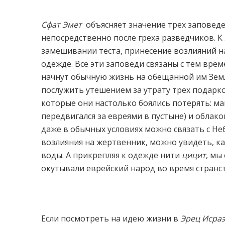
Сфат Эмет
объясняет значение трех заповед
непосредственно после греха разведчиков. К
замешивании теста, принесение возлияний н
одежде. Все эти заповеди связаны с тем вре
начнут обычную жизнь на обещанной им Зем
послужить утешением за утрату трех подарк
которые они настолько боялись потерять: ма
передвигался за евреями в пустыне) и облако
даже в обычных условиях можно связать с Неб
возлияния на жертвенник, можно увидеть, ка
воды. А прикрепляя к одежде нити
цицит
, мы
окутывали еврейский народ во время странс
Если посмотреть на идею жизни в
Эрец Исра