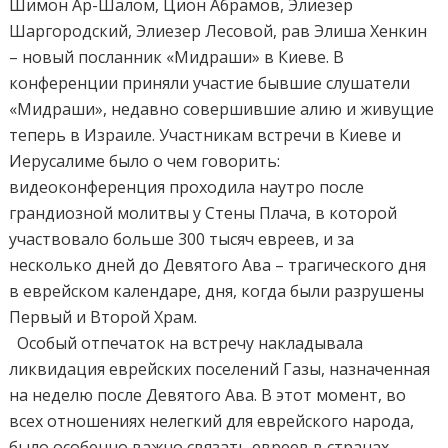
Шимон Ар-Шалом, Цион Абрамов, Элиезер
Шаргородский, Элиезер Лесовой, рав Элиша Хенкин
– новый посланник «Мидраши» в Киеве. В
конференции приняли участие бывшие слушатели
«Мидраши», недавно совершившие алию и живущие
теперь в Израиле. Участникам встречи в Киеве и
Иерусалиме было о чем говорить:
видеоконференция проходила наутро после
грандиозной молитвы у Стены Плача, в которой
участвовало больше 300 тысяч евреев, и за
несколько дней до Девятого Ава – трагического дня
в еврейском календаре, дня, когда были разрушены
Первый и Второй Храм.
Особый отпечаток на встречу накладывала
ликвидация еврейских поселений Газы, назначенная
на неделю после Девятого Ава. В этот момент, во
всех отношениях нелегкий для еврейского народа,
было особенно важно связать евреев в странах