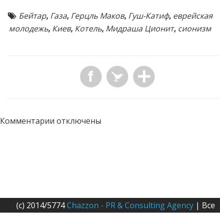
Бейтар
,
Газа
,
Герцль Маков
,
Гуш-Катиф
,
еврейская
молодежь
,
Киев
,
Котель
,
Мидраша Ционит
,
сионизм
Комментарии отключены
(c) 2014/5774
Chazzon - PR & Consulting Agency
| Все
права защищены