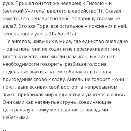
руке. Пришел он (тот же нееврей) к Гилелю – и
(великий Учитель) ввел его в еврейство
(1)
. Сказал
ему: то, что ненавистно тебе, товарищу своему не
делай. Это вся Тора, все остальное – пояснения к ней,
теперь иди и учись (Шабат 31а)
У ангелов, живущих в мире, где единство очевидно
– одна нога, они не ходят и не перескакивают ни с
места на место, ни с мысли на мысль, и у них нет
необходимости говорить, разбивая голос на
отдельные звуки, а затем собирая их в слова и
присоединяя слово к слову. Ангелы не говорят – они
поют, выплескивая свой восторг в непрерывном
звуке, приближая мир к единству и умножая любовь.
Они сами как натянутые струны, соединяющие
центральную точку мироздания со звездами
небесными.