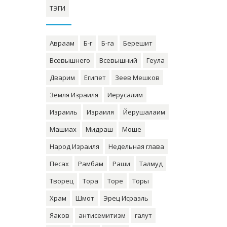
ТЭГИ
Авраам
Б-г
Б-га
Берешит
Всевышнего
Всевышний
Геула
Дварим
Египет
Зеев Мешков
Земля Израиля
Иерусалим
Израиль
Израиля
Йерушалаим
Машиах
Мидраш
Моше
Народ Израиля
Недельная глава
Песах
Рамбам
Раши
Талмуд
Творец
Тора
Торе
Торы
Храм
Шмот
Эрец Исраэль
Яаков
антисемитизм
галут