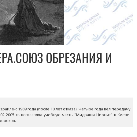
ЕРА.СОЮЗ ОБРЕЗАНИЯ И
раиле-с 1989 года (после 10 лет отказа). Четыре года вёл передачу
02-2005 гг. возглавлял учебную часть "Мидраши Ционит" в Киеве.
ророков.