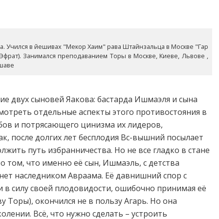
года. Учился в йешивах "Мекор Хаим" рава Штайнзальца в Москве "Гар
(Эфрат). Занимался преподаванием Торы в Москве, Киеве, Львове ,
ршаве
 двух сыновей Яакова: бастарда Ишмаэля и сына
смотреть отдельные аспекты этого противостояния в
бов и потрясающего цинизма их лидеров,
ак, после долгих лет бесплодия Вс-вышний посылает
лжить путь избранничества. Но не все гладко в стане
о том, что именно её сын, Ишмаэль, с детства
нет наследником Авраама. Её давнишний спор с
жи в силу своей плодовидости, ошибочно принимая её
у Торы), окончился не в пользу Агарь. Но она
лении. Всё, что нужно сделать – устроить