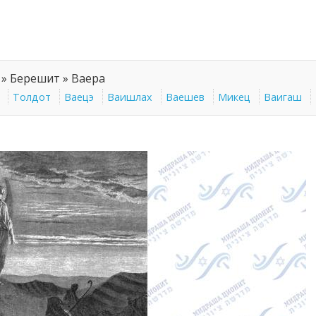
»
Берешит
»
Ваера
Толдот
Ваецэ
Ваишлах
Ваешев
Микец
Ваигаш