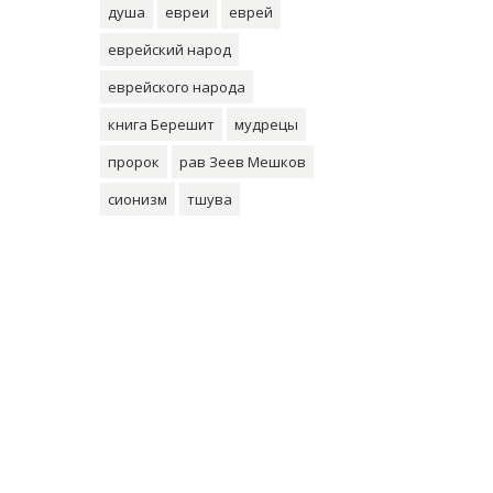
душа
евреи
еврей
еврейский народ
еврейского народа
книга Берешит
мудрецы
пророк
рав Зеев Мешков
сионизм
тшува