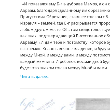
«И показался ему Б-г в дубраве Мамрэ, а он с
Авраам, благодаря сделанному им обрезанию
Присутствия. Обрезание, ставшее союзом с Б-
Израиля – землей, где Б-г раскрывается прор
любом другом месте. Об этом свидетельствуе
как знак, подтверждающий Б-жественное обе
Аврааму: «И дам тебе и потомству, которое б
всю землю Кнаан в вечное владение, и буду 
между Мной, и между вами, и между потомство
каждый мкжчина. И ребенок восьми дней будет
будет это знаком союза между Мной и вами …» (
Читать далее...