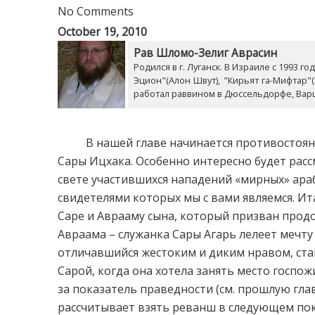
No Comments
October 19, 2010
Рав Шломо-Зелиг Аврасин
Родился в г. Луганск. В Израиле с 1993 
Эцион"(Алон Швут), "Кирьят га-Мифтар"
работал раввином в Дюссельдорфе, Ва
В нашей главе начинается противостояние
Сары Ицхака. Особенно интересно будет рас
свете участившихся нападений «мирных» ара
свидетелями которых мы с вами являемся. Ит
Саре и Аврааму сына, который призван продо
Авраама – служанка Сары Агарь лелеет мечту 
отличавшийся жестоким и диким нравом, ста
Сарой, когда она хотела занять место госпо
за показатель праведности (см. прошлую глав
рассчитывает взять реванш в следующем поко