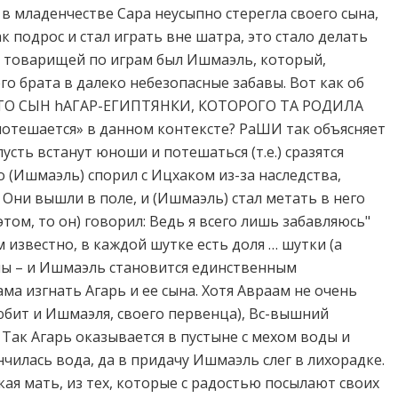
 в младенчестве Сара неусыпно стерегла своего сына,
 подрос и стал играть вне шатра, это стало делать
го товарищей по играм был Ишмаэль, который,
о брата в далеко небезопасные забавы. Вот как об
 ЧТО СЫН hАГАР-ЕГИПТЯНКИ, КОТОРОГО ТА РОДИЛА
потешается» в данном контексте? РаШИ так объясняет
пусть встанут юноши и потешаться (т.е.) сразятся
то (Ишмаэль) спорил с Ицхаком из-за наследства,
 Они вышли в поле, и (Ишмаэль) стал метать в него
 этом, то он) говорил: Ведь я всего лишь забавляюсь"
нам известно, в каждой шутке есть доля … шутки (а
елы – и Ишмаэль становится единственным
ама изгнать Агарь и ее сына. Хотя Авраам не очень
любит и Ишмаэля, своего первенца), Вс-вышний
 Так Агарь оказывается в пустыне с мехом воды и
ончилась вода, да в придачу Ишмаэль слег в лихорадке.
кая мать, из тех, которые с радостью посылают своих