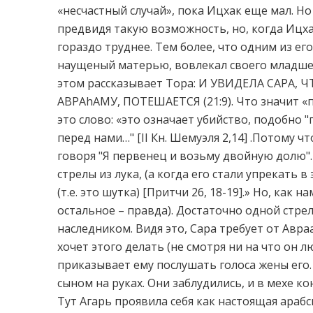
«несчастный случай», пока Ицхак еще мал. Но
предвидя такую возможность, но, когда Ицхак
гораздо труднее. Тем более, что одним из е
наущеный матерью, вовлекал своего младшег
этом рассказывает Тора: И УВИДЕЛА САРА,
АВРАhАМУ, ПОТЕШАЕТСЯ (21:9). Что значит «
это слово: «это означает убийство, подобно "
перед нами…" [II Кн. Шемуэля 2,14] .Потому ч
говоря "Я первенец и возьму двойную долю".
стрелы из лука, (а когда его стали упрекать в
(т.е. это шутка) [Притчи 26, 18-19].» Но, как 
остальное – правда). Достаточно одной стр
наследником. Видя это, Сара требует от Авра
хочет этого делать (не смотря ни на что он 
приказывает ему послушать голоса жены его.
сыном на руках. Они заблудились, и в мехе к
Тут Агарь проявила себя как настоящая арабс