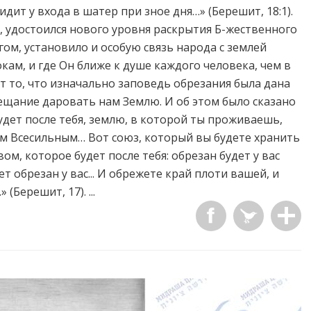
идит у входа в шатер при зное дня…» (Берешит, 18:1).
, удостоился нового уровня раскрытия Б-жественного
гом, установило и особую связь народа с землей
окам, и где Он ближе к душе каждого человека, чем в
т то, что изначально заповедь обрезания была дана
щание даровать нам Землю. И об этом было сказано
удет после тебя, землю, в которой ты проживаешь,
им Всесильным… Вот союз, который вы будете хранить
м, которое будет после тебя: обрезан будет у вас
 обрезан у вас... И обрежете край плоти вашей, и
Берешит, 17). ...