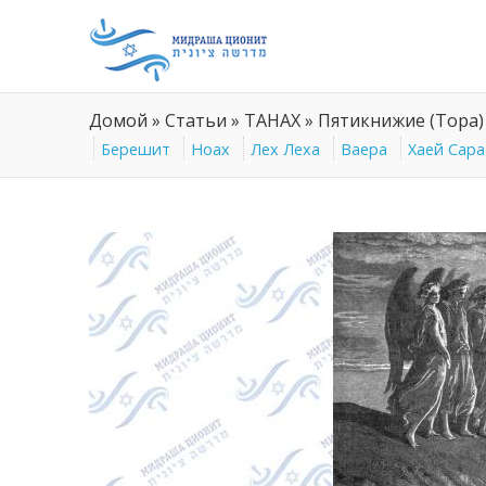
Домой
»
Статьи
»
ТАНАХ
»
Пятикнижие (Тора)
Берешит
Ноах
Лех Леха
Ваера
Хаей Сара