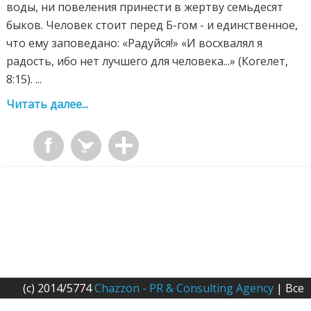
воды, ни повеления принести в жертву семьдесят
быков. Человек стоит перед Б-гом - и единственное,
что ему заповедано: «Радуйся!» «И восхвалял я
радость, ибо нет лучшего для человека...» (Когелет,
8:15). ...
Читать далее...
(c) 2014/5774
Chazzon - PR & Consulting Agency
| Все
права защищены