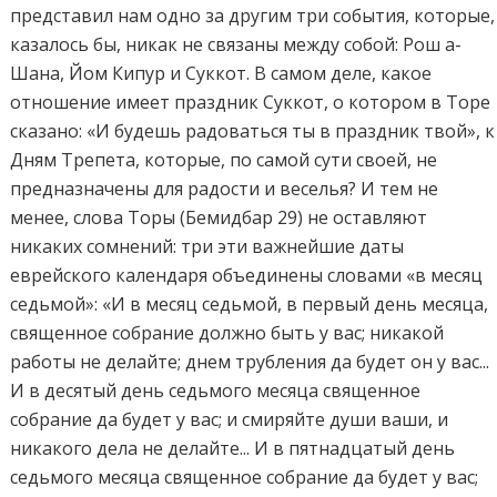
представил нам одно за другим три события, которые,
казалось бы, никак не связаны между собой: Рош а-
Шана, Йом Кипур и Суккот. В самом деле, какое
отношение имеет праздник Суккот, о котором в Торе
сказано: «И будешь радоваться ты в праздник твой», к
Дням Трепета, которые, по самой сути своей, не
предназначены для радости и веселья? И тем не
менее, слова Торы (Бемидбар 29) не оставляют
никаких сомнений: три эти важнейшие даты
еврейского календаря объединены словами «в месяц
седьмой»: «И в месяц седьмой, в первый день месяца,
священное собрание должно быть у вас; никакой
работы не делайте; днем трубления да будет он у вас...
И в десятый день седьмого месяца священное
собрание да будет у вас; и смиряйте души ваши, и
никакого дела не делайте... И в пятнадцатый день
седьмого месяца священное собрание да будет у вас;