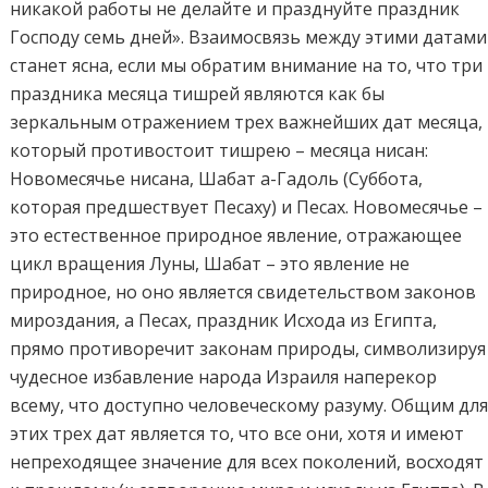
никакой работы не делайте и празднуйте праздник
Господу семь дней». Взаимосвязь между этими датами
станет ясна, если мы обратим внимание на то, что три
праздника месяца тишрей являются как бы
зеркальным отражением трех важнейших дат месяца,
который противостоит тишрею – месяца нисан:
Новомесячье нисана, Шабат а-Гадоль (Суббота,
которая предшествует Песаху) и Песах. Новомесячье –
это естественное природное явление, отражающее
цикл вращения Луны, Шабат – это явление не
природное, но оно является свидетельством законов
мироздания, а Песах, праздник Исхода из Египта,
прямо противоречит законам природы, символизируя
чудесное избавление народа Израиля наперекор
всему, что доступно человеческому разуму. Общим дл
этих трех дат является то, что все они, хотя и имеют
непреходящее значение для всех поколений, восходят