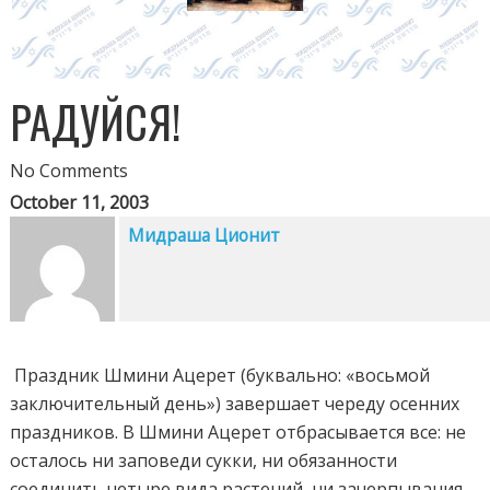
РАДУЙСЯ!
No Comments
October 11, 2003
Мидраша Ционит
Праздник Шмини Ацерет (буквально: «восьмой
заключительный день») завершает череду осенних
праздников. В Шмини Ацерет отбрасывается все: не
осталось ни заповеди сукки, ни обязанности
соединить четыре вида растений, ни зачерпывания