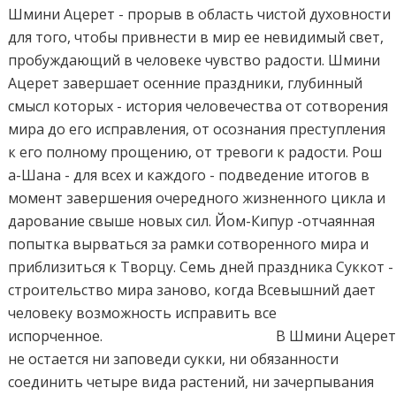
Шмини Ацерет - прорыв в область чистой духовности
для того, чтобы привнести в мир ее невидимый свет,
пробуждающий в человеке чувство радости. Шмини
Ацерет завершает осенние праздники, глубинный
смысл которых - история человечества от сотворения
мира до его исправления, от осознания преступления
к его полному прощению, от тревоги к радости. Рош
а-Шана - для всех и каждого - подведение итогов в
момент завершения очередного жизненного цикла и
дарование свыше новых сил. Йом-Кипур -отчаянная
попытка вырваться за рамки сотворенного мира и
приблизиться к Творцу. Семь дней праздника Суккот -
строительство мира заново, когда Всевышний дает
человеку возможность исправить все
испорченное. В Шмини Ацере
не остается ни заповеди сукки, ни обязанности
соединить четыре вида растений, ни зачерпывания