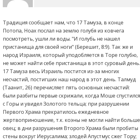
Традиция сообщает нам, что 17 Тамуза, в конце
Потопа, Ноах послал на землю голубя из ковчега
посмотреть, ушли ли воды. "И голубь не нашел
пристанища для своей ноги" (Берешит, 8:9). Так же и
народ Израиля, который уподобляется в Торе голубю,
не может найти себе пристанища в этот суровый день
17 Тамуза весь Израиль постится из-за многих
несчастий, постигших наш народ в этот день. Талмуд
(Таанит, 26) перечисляет пять основных несчастий:
были разбиты первые скрижали, когда Моше спустилс
с Горы и увидел Золотого тельца; при разрушении
Первого Храма прекратилось ежедневное
жертвоприношение, т.к. коэны не могли найти больш
овец; в дни разрушения Второго Храма были пробиты
стены вокруг Иерусалима; злодей Апустмус сжег Тору;