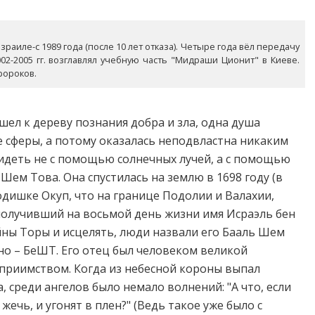
раиле-с 1989 года (после 10 лет отказа). Четыре года вёл передачу
02-2005 гг. возглавлял учебную часть "Мидраши Ционит" в Киеве.
ророков.
шел к дереву познания добра и зла, одна душа
е сферы, а потому оказалась неподвластна никаким
идеть не с помощью солнечных лучей, а с помощью
Шем Това. Она спустилась на землю в 1698 году (в
одишке Окуп, что на границе Подолии и Валахии,
 получивший на восьмой день жизни имя Исраэль бен
айны Торы и исцелять, люди назвали его Бааль Шем
но – БеШТ. Его отец был человеком великой
приимством. Когда из небесной короны выпал
 среди ангелов было немало волнений: "А что, если
жечь, и угонят в плен?" (Ведь такое уже было с