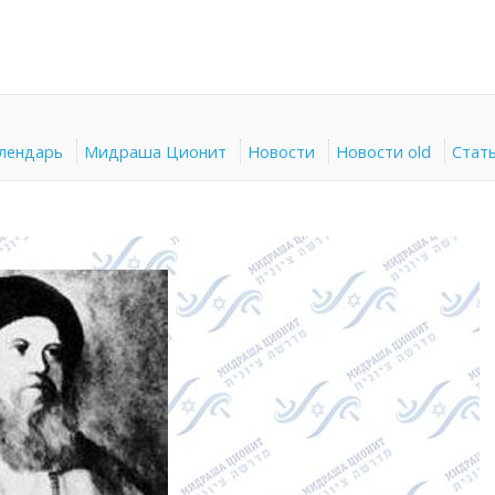
алендарь
Мидраша Ционит
Новости
Новости old
Стат