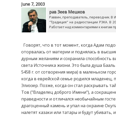
June 7, 2003
рав Зеев Мешков
Раввин, преподаватель, переводчик. В Из
"Традиция" на радиостанции РЭКА. В 20
Работает над комментариями к книгам п
Говорят, что в тот момент, когда Адам подо
оторвалась от материи и поднялась в высши
дурным желаниям и сохранила способность в
света Источника жизни. Это была душа Бааль 
5458 г. от сотворения мира) в маленьком гор
когда в еврейской семье родился младенец,
Элиэзер. Позже, когда он стал раскрывать т
Тов ("Владелец доброго Имени"), а сокращен
праведности и отличался необычайным госте
драгоценный камень и упал на окраине Окупа,
налетят казаки или татары и будут убивать, и 