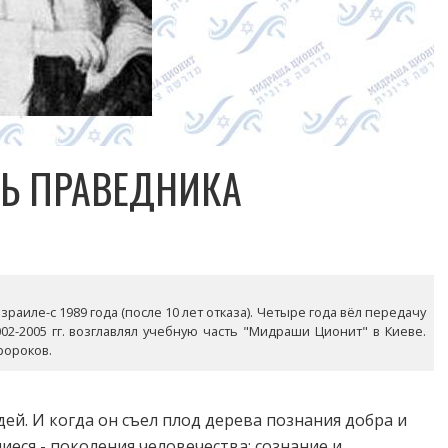
НЬ ПРАВЕДНИКА
раиле-с 1989 года (после 10 лет отказа). Четыре года вёл передачу
02-2005 гг. возглавлял учебную часть "Мидраши Ционит" в Киеве.
ророков.
ей. И когда он съел плод дерева познания добра и
иеся - поколения человечества: сознание и