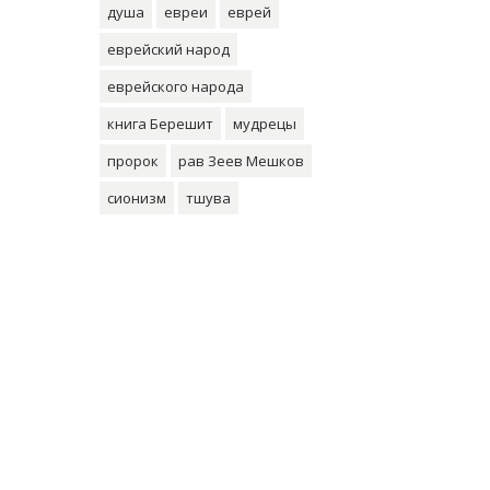
душа
евреи
еврей
еврейский народ
еврейского народа
книга Берешит
мудрецы
пророк
рав Зеев Мешков
сионизм
тшува