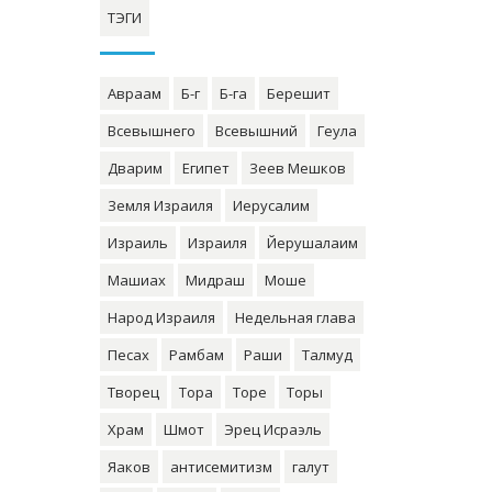
ТЭГИ
Авраам
Б-г
Б-га
Берешит
Всевышнего
Всевышний
Геула
Дварим
Египет
Зеев Мешков
Земля Израиля
Иерусалим
Израиль
Израиля
Йерушалаим
Машиах
Мидраш
Моше
Народ Израиля
Недельная глава
Песах
Рамбам
Раши
Талмуд
Творец
Тора
Торе
Торы
Храм
Шмот
Эрец Исраэль
Яаков
антисемитизм
галут