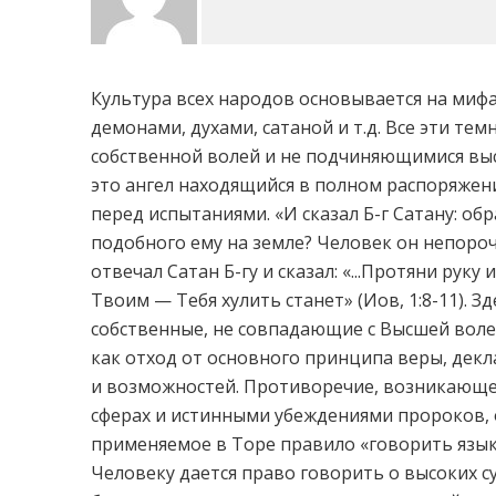
Культура всех народов основывается на мифах
демонами, духами, сатаной и т.д. Все эти 
собственной волей и не подчиняющимися выс
это ангел находящийся в полном распоряжени
перед испытаниями. «И сказал Б-г Сатану: об
подобного ему на земле? Человек он непоро
отвечал Сатан Б-гу и сказал: «...Протяни руку 
Твоим — Тебя хулить станет» (Иов, 1:8-11). 
собственные, не совпадающие с Высшей воле
как отход от основного принципа веры, дек
и возможностей. Противоречие, возникающе
сферах и истинными убеждениями пророков, 
применяемое в Торе правило «говорить язык
Человеку дается право говорить о высоких с