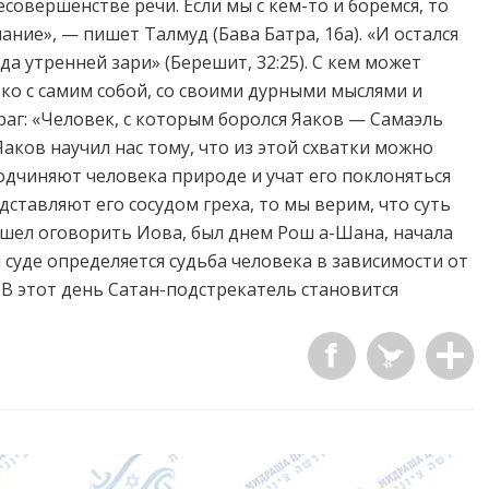
совершенстве речи. Если мы с кем-то и боремся, то
ание», — пишет Талмуд (Бава Батра, 16а). «И остался
да утренней зари» (Берешит, 32:25). С кем может
ько с самим собой, со своими дурными мыслями и
раг: «Человек, с которым боролся Яаков — Самаэль
Яаков научил нас тому, что из этой схватки можно
одчиняют человека природе и учат его поклоняться
тавляют его сосудом греха, то мы верим, что суть
ишел оговорить Иова, был днем Рош а-Шана, начала
м суде определяется судьба человека в зависимости от
 В этот день Сатан-подстрекатель становится